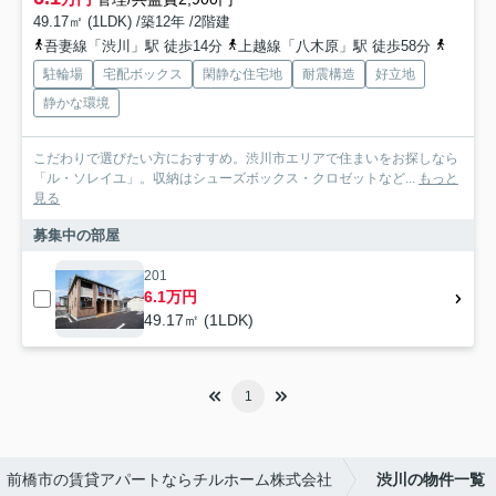
49.17㎡ (1LDK) /築12年 /2階建
吾妻線「渋川」駅 徒歩14分
上越線「八木原」駅 徒歩58分
吾妻線
駐輪場
宅配ボックス
閑静な住宅地
耐震構造
好立地
静かな環境
こだわりで選びたい方におすすめ。渋川市エリアで住まいをお探しなら
「ル・ソレイユ」。収納はシューズボックス・クロゼットなど...
もっと
見る
募集中の部屋
201
6.1万円
49.17㎡ (1LDK)
1
前橋市の賃貸アパートならチルホーム株式会社
渋川の物件一覧