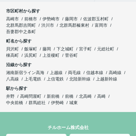
市区町村から探す
高崎市
前橋市
伊勢崎市
藤岡市
佐波郡玉村町
北群馬郡吉岡町
渋川市
北群馬郡榛東村
富岡市
吾妻郡中之条町
町名から探す
貝沢町
飯塚町
藤岡
下之城町
宮子町
元総社町
棟高町
浜尻町
上並榎町
菅谷町
沿線から探す
湘南新宿ライン高海
上越線
両毛線
信越本線
高崎線
八高線
上毛電鉄
上信電鉄
北陸新幹線
上越新幹線
駅から探す
井野
高崎問屋町
新前橋
前橋
北高崎
高崎
中央前橋
群馬総社
伊勢崎
城東
チルホーム株式会社