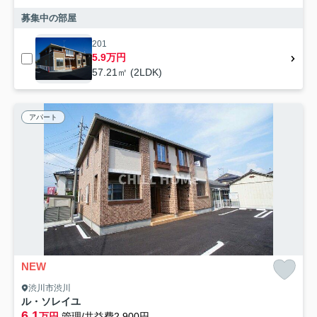
募集中の部屋
201
5.9万円
57.21㎡ (2LDK)
アパート
NEW
渋川市渋川
ル・ソレイユ
6.1
万円
管理/共益費2,900円