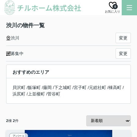
0
お気に入り
渋川の物件一覧
渋川
変更
募集中
変更
おすすめのエリア
貝沢町
/
飯塚町
/
藤岡
/
下之城町
/
宮子町
/
元総社町
/
棟高町
/
浜尻町
/
上並榎町
/
菅谷町
2
棟
2
件
アパート