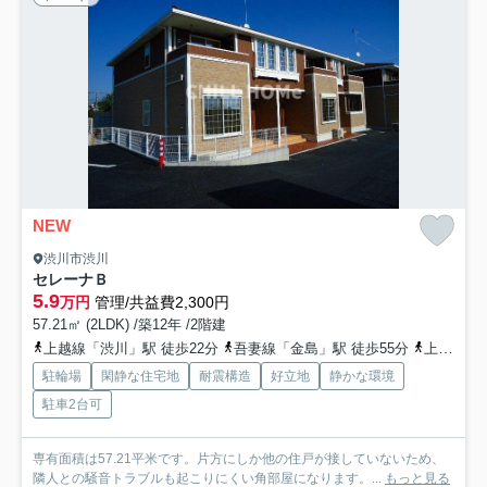
NEW
渋川市渋川
セレーナＢ
5.9
万円
管理/共益費2,300円
57.21㎡ (2LDK) /築12年 /2階建
上越線「渋川」駅 徒歩22分
吾妻線「金島」駅 徒歩55分
上越線「八木原」駅 徒歩66分
駐輪場
閑静な住宅地
耐震構造
好立地
静かな環境
駐車2台可
専有面積は57.21平米です。片方にしか他の住戸が接していないため、
隣人との騒音トラブルも起こりにくい角部屋になります。...
もっと見る