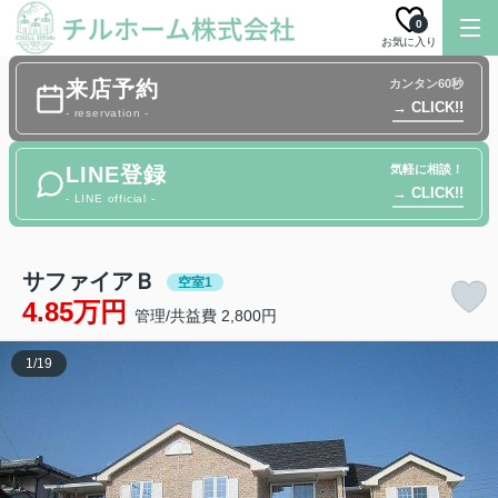
0
お気に入り
来店予約
カンタン60秒
→ CLICK!!
- reservation -
LINE登録
気軽に相談！
→ CLICK!!
- LINE official -
サファイアＢ
空室1
4.85万円
管理/共益費 2,800円
1
/
19