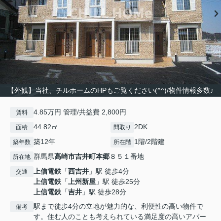
【外観】当社、チルホームのHPもご覧ください(^^)/物件情報多数♪
4.85万円 管理/共益費 2,800円
賃料
44.82㎡
2DK
面積
間取り
築12年
1階/2階建
築年数
所在階
群馬県
高崎市
吉井町本郷
８５１番地
所在地
上信電鉄
「
西吉井
」駅 徒歩4分
交通
上信電鉄
「
上州新屋
」駅 徒歩25分
上信電鉄
「
吉井
」駅 徒歩28分
駅まで徒歩4分の立地が魅力的な、利便性の高い物件で
備考
す。住む人のことも考えられている満足度の高いアパー