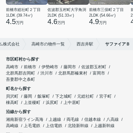
前橋市総社町２丁目
佐波郡玉村町大字角渕
前橋市三俣町２丁目
1LDK (39.74㎡)
2LDK (51.33㎡)
2LDK (54.66㎡)
2
4.5
4.6
4.9
万円
万円
万円
ム株式会社
高崎市の物件一覧
西吉井駅
サファイアＢ
市区町村から探す
高崎市
前橋市
伊勢崎市
藤岡市
佐波郡玉村町
北群馬郡吉岡町
渋川市
北群馬郡榛東村
富岡市
吾妻郡中之条町
町名から探す
貝沢町
藤岡
飯塚町
下之城町
元総社町
宮子町
棟高町
上並榎町
浜尻町
上中居町
沿線から探す
湘南新宿ライン高海
上越線
両毛線
信越本線
八高線
高崎線
上毛電鉄
上信電鉄
北陸新幹線
上越新幹線