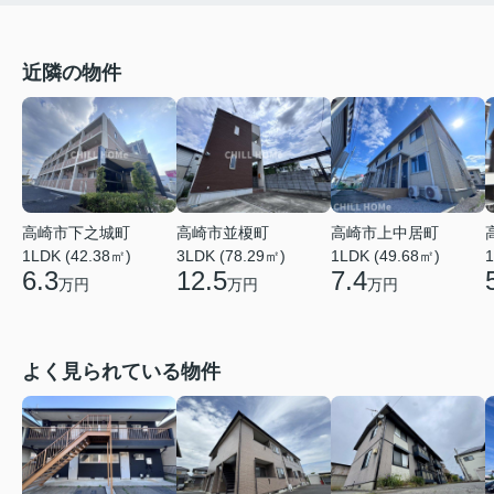
近隣の物件
高崎市上中居町
高崎市下之城町
高崎市並榎町
1LDK (49.68㎡)
1
1LDK (42.38㎡)
3LDK (78.29㎡)
7.4
6.3
12.5
万円
万円
万円
よく見られている物件