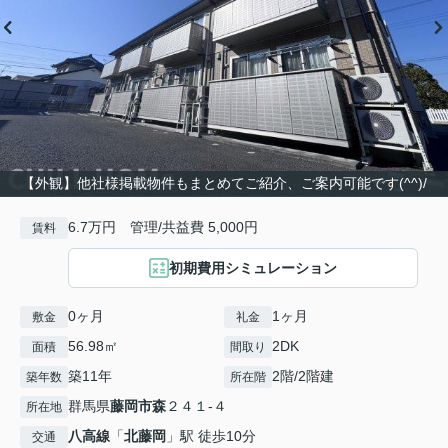
【外観】他社様掲載物件もまとめてご紹介、ご案内可能です(^^)/
6.7万円 管理/共益費 5,000円
賃料
初期費用シミュレーション
0ヶ月
1ヶ月
敷金
礼金
56.98㎡
2DK
面積
間取り
築11年
2階/2階建
築年数
所在階
群馬県
藤岡市
森
２４１-４
所在地
八高線
「
北藤岡
」駅 徒歩10分
交通