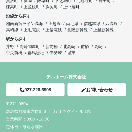
貝沢町
藤岡
飯塚町
下之城町
元総社町
宮子町
棟高町
上並榎町
浜尻町
上中居町
沿線から探す
湘南新宿ライン高海
上越線
両毛線
信越本線
八高線
高崎線
上毛電鉄
上信電鉄
北陸新幹線
上越新幹線
駅から探す
井野
高崎問屋町
新前橋
北高崎
前橋
高崎
中央前橋
群馬総社
伊勢崎
城東
チルホーム株式会社
027-226-6908
お問い合わせ
〒371-0804
群馬県前橋市六供町３丁目7-1 ツクイビル 1階
営業時間：
9:00～18:00
定休日：
毎週水曜日