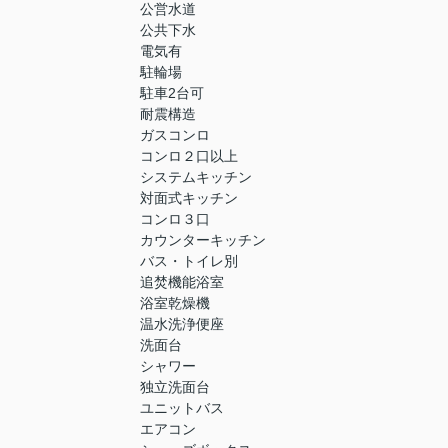
公営水道
公共下水
電気有
駐輪場
駐車2台可
耐震構造
ガスコンロ
コンロ２口以上
システムキッチン
対面式キッチン
コンロ３口
カウンターキッチン
バス・トイレ別
追焚機能浴室
浴室乾燥機
温水洗浄便座
洗面台
シャワー
独立洗面台
ユニットバス
エアコン