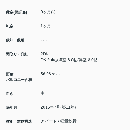
0ヶ月(-)
敷金(保証金)
1ヶ月
礼金
- / -
償却 / 敷引
2DK
間取り / 詳細
DK 9.4帖
/
洋室 6.0帖
/
洋室 8.0帖
56.98㎡ / -
面積 /
バルコニー面積
南
向き
2015年7月(築11年)
築年月
アパート / 軽量鉄骨
種別 / 建物構造