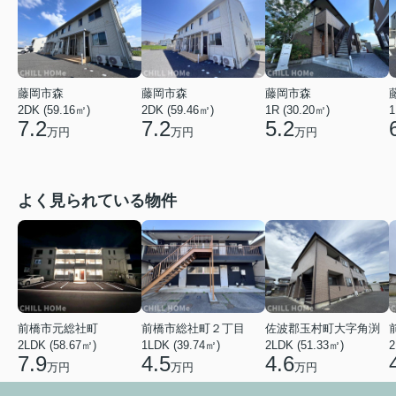
藤岡市森
藤岡市森
藤岡市森
2DK (59.16㎡)
1R (30.20㎡)
1
2DK (59.46㎡)
7.2
5.2
7.2
万円
万円
万円
よく見られている物件
前橋市元総社町
前橋市総社町２丁目
佐波郡玉村町大字角渕
2LDK (58.67㎡)
1LDK (39.74㎡)
2LDK (51.33㎡)
2
7.9
4.5
4.6
万円
万円
万円