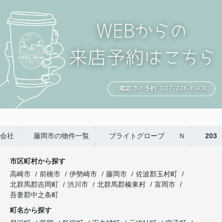
会社
藤岡市の物件一覧
ブライトグローブ Ｎ
203
市区町村から探す
高崎市
前橋市
伊勢崎市
藤岡市
佐波郡玉村町
北群馬郡吉岡町
渋川市
北群馬郡榛東村
富岡市
吾妻郡中之条町
町名から探す