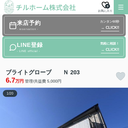
0
お気に入り
来店予約
カンタン60秒
→ CLICK!!
- reservation -
LINE登録
気軽に相談！
→ CLICK!!
- LINE official -
ブライトグローブ Ｎ 203
6.7
万円
管理/共益費 5,000円
1
/
20