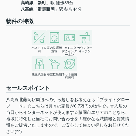
高崎線
「
新町
」駅 徒歩39分
八高線
「
群馬藤岡
」駅 徒歩44分
物件の特徴
バストイレ
室内洗濯機
TVモニタ
カウンター
別
置場
付きインタ
キッチン
ーホン
独立洗面台
浴室乾燥機
ネット使用
料無料
セールスポイント
八高線北藤岡駅周辺への引っ越しをお考えなら「ブライトグロー
ブ Ｎ」☆こちらは月々の家賃が6.7万円の物件です☆入居の
当日からインターネットが使えます☆藤岡市エリアのことなら、
地域に特化した当社にお問い合わせを！確かな地域情報と賃貸情
報をご提供いたしますので、ご安心して住まい探しをお任せくだ
さい(^^)