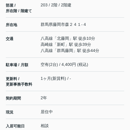
203 / 2階 / 2階建
部屋 /
所在階 / 階建て
群馬県
藤岡市
森
２４１-４
所在地
八高線
「
北藤岡
」駅 徒歩10分
交通
高崎線
「
新町
」駅 徒歩39分
八高線
「
群馬藤岡
」駅 徒歩44分
空有(2台) / 4,400円 (税込)
駐車場 / 月額
1ヶ月(新賃料) / -
更新料 /
更新事務手数料
2年
契約期間
居住中
現況
相談
入居可能日