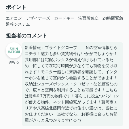
ポイント
エアコン
デザイナーズ
カードキー
洗面所独立
24時間緊急
通報システム
担当者のコメント
新着情報：ブライトグローブ Ｎの空室情報なら
コチラ！魅力も多い賃貸物件はいかがでしょうか！
共用部には宅配ボックスが備え付けられているた
羽鳥 心
め、忙しくて在宅可時間が少なくても荷物を受け取
れます！モニター越しに来訪者を確認して、インタ
ーホンを通じて室内から会話することができます！
収納はシューズボックス・クロゼットなど豊富なの
で、広々と空間を利用することも可能です！こちら
は賃料6.7万円の物件です！暮らしに役立つパソコン
が使える物件、ネット回線繋がってます！藤岡市エ
リアや八高線北藤岡付近での住まい選びは、当社に
お任せください！当社でなら、お客様に合ったお部
屋がきっと見つかります(*´ω`*)