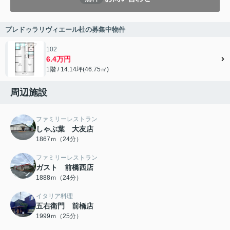
プレドゥラリヴィエール杜の募集中物件
102
6.4万円
1階 / 14.14坪(46.75㎡)
周辺施設
ファミリーレストラン
しゃぶ葉 大友店
1867ｍ（24分）
ファミリーレストラン
ガスト 前橋西店
1888ｍ（24分）
イタリア料理
五右衛門 前橋店
1999ｍ（25分）