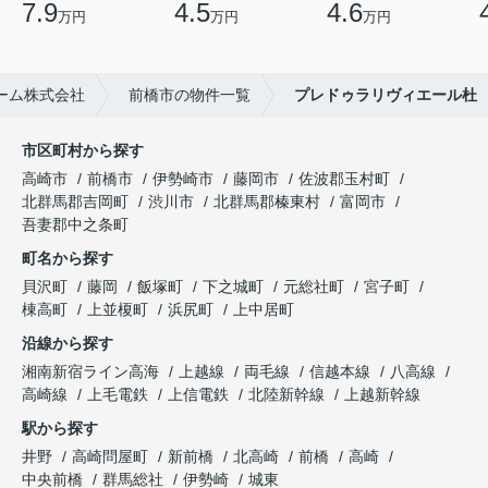
7.9
4.5
4.6
万円
万円
万円
ーム株式会社
前橋市の物件一覧
プレドゥラリヴィエール杜
市区町村から探す
高崎市
前橋市
伊勢崎市
藤岡市
佐波郡玉村町
北群馬郡吉岡町
渋川市
北群馬郡榛東村
富岡市
吾妻郡中之条町
町名から探す
貝沢町
藤岡
飯塚町
下之城町
元総社町
宮子町
棟高町
上並榎町
浜尻町
上中居町
沿線から探す
湘南新宿ライン高海
上越線
両毛線
信越本線
八高線
高崎線
上毛電鉄
上信電鉄
北陸新幹線
上越新幹線
駅から探す
井野
高崎問屋町
新前橋
北高崎
前橋
高崎
中央前橋
群馬総社
伊勢崎
城東