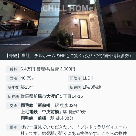
【外観】当社、チルホームのHPもご覧ください(^^)/物件情報多数♪
6.4万円 管理/共益費 3,000円
賃料
46.75㎡
1LDK
面積
間取り
築13年
1階/3階建
築年数
所在階
群馬県
前橋市
大渡町
１丁目14-15
所在地
両毛線
「
新前橋
」駅 徒歩32分
交通
上毛電鉄
「
中央前橋
」駅 徒歩29分
両毛線
「
前橋
」駅 徒歩38分
ぜひ一度見ていただきたい、「プレドゥラリヴィエール
備考
杜」です。始発駅が近くにある物件です。こちらの物件