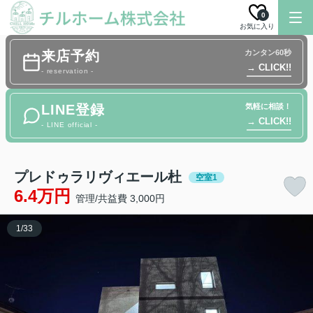
0
お気に入り
来店予約
カンタン60秒
→ CLICK!!
- reservation -
LINE登録
気軽に相談！
→ CLICK!!
- LINE official -
プレドゥラリヴィエール杜
空室1
6.4万円
管理/共益費 3,000円
1
/
33