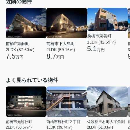
近隣の物件
前橋市東善町
1LDK (42.59㎡)
前橋市箱田町
前橋市下大島町
5.1
万円
2LDK (57.60㎡)
2LDK (59.16㎡)
3
7.5
8.7
万円
万円
よく見られている物件
前橋市元総社町
前橋市総社町２丁目
佐波郡玉村町大字角渕
2LDK (58.67㎡)
1LDK (39.74㎡)
2LDK (51.33㎡)
2