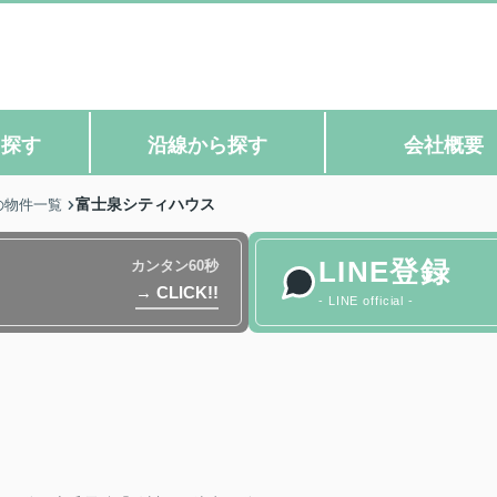
ら探す
沿線から探す
会社概要
富士泉シティハウス
の物件一覧
LINE登録
カンタン60秒
→ CLICK!!
- LINE official -