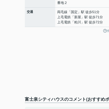
番地２
交通
両毛線
「
国定
」駅 徒歩51分
上毛電鉄
「
新屋
」駅 徒歩71分
上毛電鉄
「
粕川
」駅 徒歩72分
富士泉シティハウスのコメント(おすすめポ