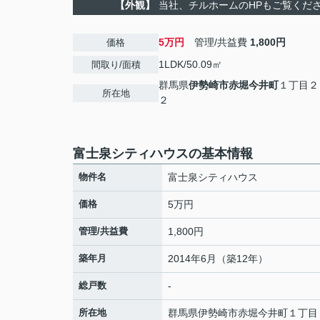
【外観】
当社、チルホームのHPもご覧ください
5万円
管理/共益費
1,800円
価格
1LDK/50.09㎡
間取り/面積
群馬県
伊勢崎市
赤堀今井町
１丁目２
所在地
２
富士泉シティハウスの基本情報
物件名
富士泉シティハウス
価格
5万円
管理/共益費
1,800円
築年月
2014年6月（築12年）
総戸数
-
所在地
群馬県
伊勢崎市
赤堀今井町
１丁目