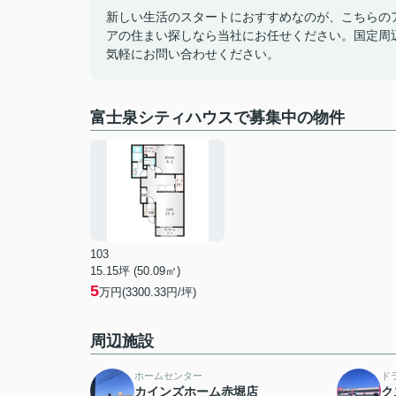
新しい生活のスタートにおすすめなのが、こちらの
アの住まい探しなら当社にお任せください。国定周辺に
気軽にお問い合わせください。
富士泉シティハウスで募集中の物件
103
15.15坪 (50.09㎡)
5
万円(3300.33円/坪)
周辺施設
ホームセンター
ド
カインズホーム赤堀店
ク