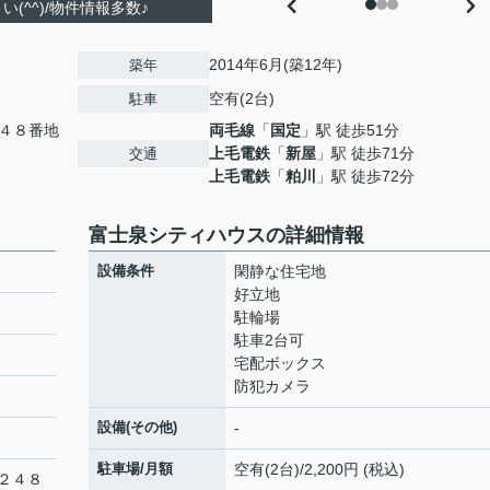
(^^)/物件情報多数♪
2014年6月(築12年)
築年
空有(2台)
駐車
４８番地
両毛線
「
国定
」駅 徒歩51分
上毛電鉄
「
新屋
」駅 徒歩71分
交通
上毛電鉄
「
粕川
」駅 徒歩72分
富士泉シティハウスの詳細情報
設備条件
閑静な住宅地
好立地
駐輪場
駐車2台可
宅配ボックス
防犯カメラ
設備(その他)
-
駐車場/月額
空有(2台)/2,200円 (税込)
２４８