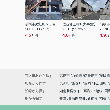
前橋市総社町２丁目
佐波郡玉村町大字角渕
前橋市
1LDK (39.74㎡)
2LDK (51.33㎡)
2LDK 
4.5
4.6
4.9
万円
万円
万
市区町村から探す
高崎市
前橋市
伊勢崎市
藤岡市
町名から探す
貝沢町
飯塚町
藤岡
下之城町
沿線から探す
湘南新宿ライン高海
上越線
両
駅から探す
井野
高崎問屋町
新前橋
前橋