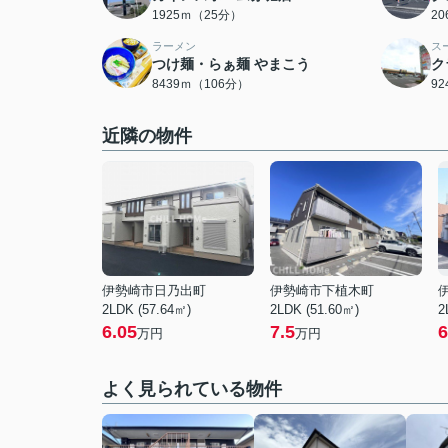
1925ｍ（25分）
2
ラーメン
ス
つけ麺・らぁ麺 やまこう
ク
8439ｍ（106分）
9
近隣の物件
伊勢崎市日乃出町
伊勢崎市下植木町
2LDK (57.64㎡)
2LDK (51.60㎡)
2
6.05
7.5
6
万円
万円
よく見られている物件