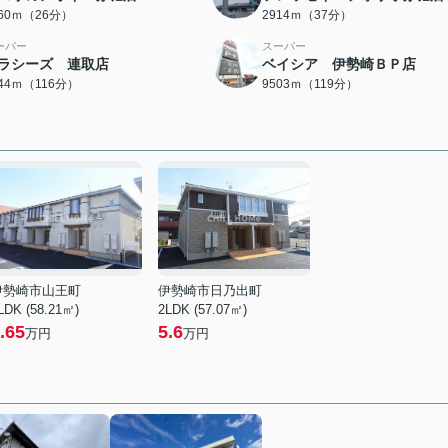
060ｍ（26分）
2914ｍ（37分）
ーパー
スーパー
ラシーズ 連取店
ベイシア 伊勢崎ＢＰ店
244ｍ（116分）
9503ｍ（119分）
伊勢崎市山王町
伊勢崎市日乃出町
LDK (58.21㎡)
2LDK (57.07㎡)
.65
5.6
万円
万円