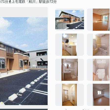
71分
上毛電鉄「粕川」駅徒歩72分