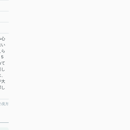
み心
はい
えら
5
めて
楽し
は、
が大
探し
の見方