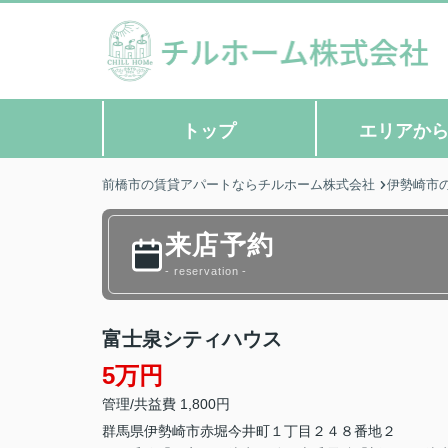
トップ
エリアか
前橋市の賃貸アパートならチルホーム株式会社
伊勢崎市
来店予約
- reservation -
富士泉シティハウス
5万円
管理/共益費 1,800円
群馬県
伊勢崎市
赤堀今井町
１丁目２４８番地２