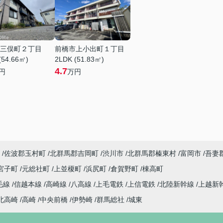
三俣町２丁目
前橋市上小出町１丁目
(54.66㎡)
2LDK (51.83㎡)
4.7
円
万円
佐波郡玉村町
北群馬郡吉岡町
渋川市
北群馬郡榛東村
富岡市
吾妻
宮子町
元総社町
上並榎町
浜尻町
倉賀野町
棟高町
毛線
信越本線
高崎線
八高線
上毛電鉄
上信電鉄
北陸新幹線
上越新
北高崎
高崎
中央前橋
伊勢崎
群馬総社
城東