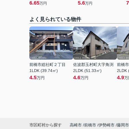
6.65
5.6
7
万円
万円
よく見られている物件
前橋市総社町２丁目
佐波郡玉村町大字角渕
前橋市
1LDK (39.74㎡)
2LDK (51.33㎡)
2LDK 
4.5
4.6
4.9
万円
万円
万
市区町村から探す
高崎市
前橋市
伊勢崎市
藤岡市