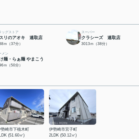
ラッグストア
スーパー
スリのアオキ 連取店
クラシーズ 連取店
888ｍ（37分）
3013ｍ（38分）
ーメン
け麺・らぁ麺 やまこう
996ｍ（50分）
伊勢崎市下植木町
伊勢崎市宮子町
LDK (51.60㎡)
2LDK (50.12㎡)