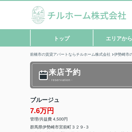
トップ
エリアか
前橋市の賃貸アパートならチルホーム株式会社
伊勢崎市
来店予約
- reservation -
ブルージュ
7.6万円
管理/共益費 4,500円
群馬県
伊勢崎市
宮前町
３２９-３