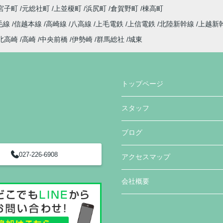
宮子町
元総社町
上並榎町
浜尻町
倉賀野町
棟高町
毛線
信越本線
高崎線
八高線
上毛電鉄
上信電鉄
北陸新幹線
上越新
北高崎
高崎
中央前橋
伊勢崎
群馬総社
城東
トップページ
スタッフ
ブログ
027-226-6908
アクセスマップ
会社概要