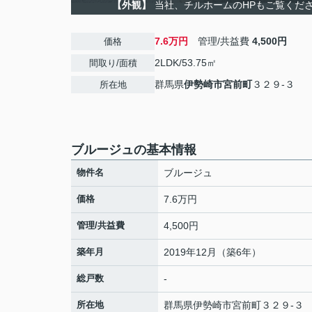
【外観】
当社、チルホームのHPもご覧ください
7.6万円
管理/共益費
4,500円
価格
2LDK/53.75㎡
間取り/面積
群馬県
伊勢崎市
宮前町
３２９-３
所在地
ブルージュの基本情報
物件名
ブルージュ
価格
7.6万円
管理/共益費
4,500円
築年月
2019年12月（築6年）
総戸数
-
所在地
群馬県
伊勢崎市
宮前町
３２９-３