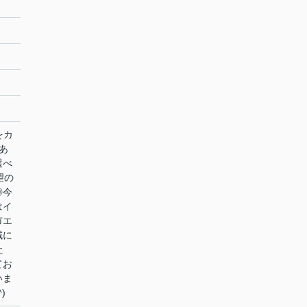
をカ
あ
選べ
望の
◎今
はイ
市エ
域に
社
てお
いま
)