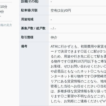
設備(その他)
-
10分
駐車場/月額
空有(2台)/0円
9分
分
用途地域
-
情報の見方
募集戸数 / 総戸数
- / -
取引態様
仲介
備考
ATMに行かずとも、初期費用や家賃
ードで決済できます◎近くに駅が2つ
るため、用途や行き先に応じて駅を
る物件です◎賃料10万円以下をご希
お客様、ぜひお問い合わせください
や必需品ともなったネット◎こちら
ンターネット有り物件です◎伊勢崎
リアにある賃貸情報のことなら、地
密着した当社へお任せください◎当
は、多種多様な賃貸情報を取り扱っ
ります◎ご要望や不明な点などござ
したら、お気軽にご連絡ください(^o^