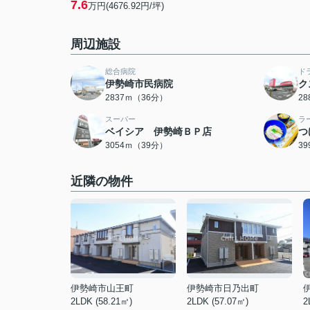
7.6
万円(4676.92円/坪)
周辺施設
総合病院
ド
伊勢崎市民病院
ク
2837ｍ（36分）
2
スーパー
ラ
ベイシア 伊勢崎ＢＰ店
つ
3054ｍ（39分）
3
近隣の物件
伊勢崎市山王町
伊勢崎市日乃出町
2LDK (58.21㎡)
2LDK (57.07㎡)
2