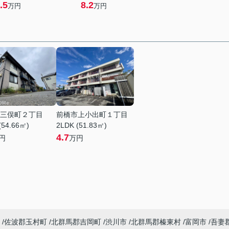
.5
8.2
万円
万円
三俣町２丁目
前橋市上小出町１丁目
(54.66㎡)
2LDK (51.83㎡)
4.7
円
万円
佐波郡玉村町
北群馬郡吉岡町
渋川市
北群馬郡榛東村
富岡市
吾妻