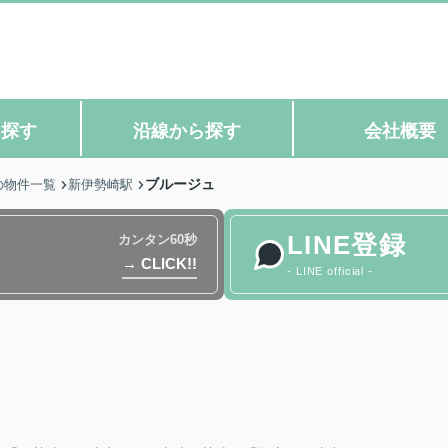
ら探す
沿線から探す
会社概要
ブルージュ
の物件一覧
新伊勢崎駅
LINE登録
カンタン60秒
→ CLICK!!
- LINE official -