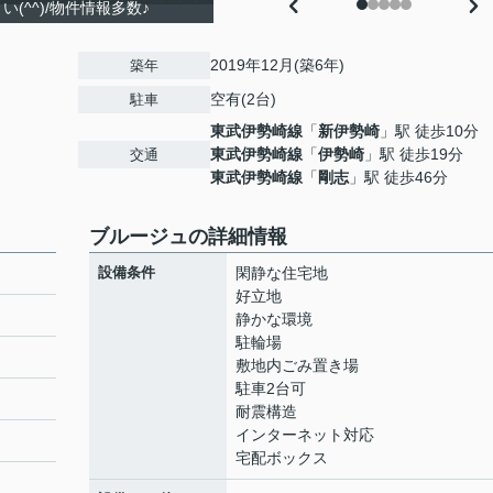
(^^)/物件情報多数♪
2019年12月(築6年)
築年
空有(2台)
駐車
東武伊勢崎線
「
新伊勢崎
」駅 徒歩10分
東武伊勢崎線
「
伊勢崎
」駅 徒歩19分
交通
東武伊勢崎線
「
剛志
」駅 徒歩46分
ブルージュの詳細情報
設備条件
閑静な住宅地
好立地
静かな環境
駐輪場
敷地内ごみ置き場
駐車2台可
耐震構造
インターネット対応
宅配ボックス