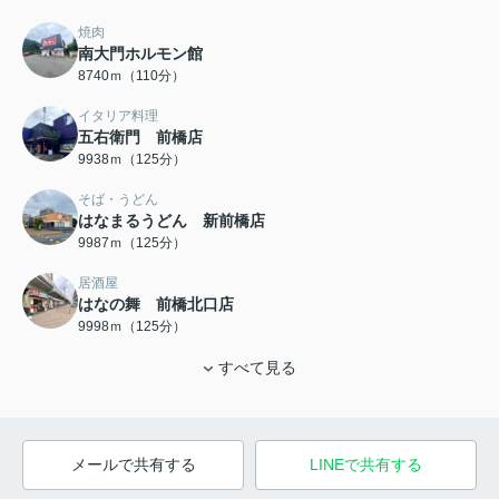
焼肉
南大門ホルモン館
8740ｍ（110分）
イタリア料理
五右衛門 前橋店
9938ｍ（125分）
そば・うどん
はなまるうどん 新前橋店
9987ｍ（125分）
居酒屋
はなの舞 前橋北口店
9998ｍ（125分）
すべて見る
メールで共有する
LINEで共有する