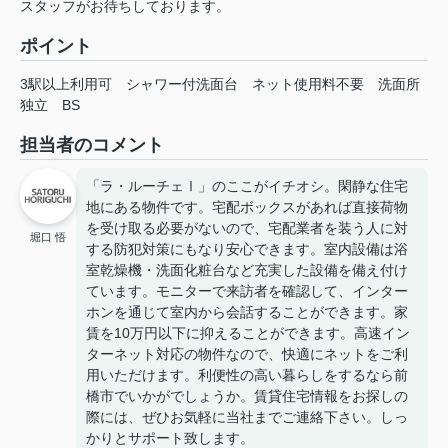
スタッフがお待ちしております。
ポイント
3駅以上利用可
シャワー付洗面台
ネット使用料不要
洗面所
独立
BS
担当者のコメント
「ラ・ルーチェⅠ」のここがイチオシ。閑静な住宅
地にある物件です。宅配ボックスがあれば直接荷物
を受け取る必要がないので、宅配業者を装う人に対
堀口 悟
する防犯対策にもなり安心できます。室内設備は浴
室乾燥機・洗面化粧台など充実した設備を備え付け
ています。モニターで来訪者を確認して、インター
ホンを通じて室内から会話することができます。家
賃を10万円以下に抑えることができます。高速イン
ターネット対応の物件なので、快適にネットをご利
用いただけます。利便性の高い暮らしをするなら前
橋市でいかがでしょうか。賃貸住宅情報をお探しの
際には、ぜひお気軽に当社までご連絡下さい。しっ
かりとサポート致します。