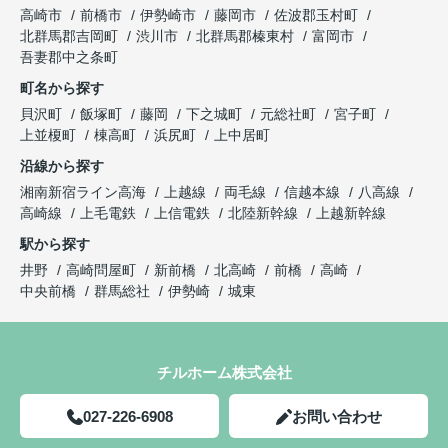
高崎市
前橋市
伊勢崎市
藤岡市
佐波郡玉村町
北群馬郡吉岡町
渋川市
北群馬郡榛東村
富岡市
吾妻郡中之条町
町名から探す
貝沢町
飯塚町
藤岡
下之城町
元総社町
宮子町
上並榎町
棟高町
浜尻町
上中居町
沿線から探す
湘南新宿ライン高海
上越線
両毛線
信越本線
八高線
高崎線
上毛電鉄
上信電鉄
北陸新幹線
上越新幹線
駅から探す
井野
高崎問屋町
新前橋
北高崎
前橋
高崎
中央前橋
群馬総社
伊勢崎
城東
チルホーム株式会社
027-226-6908
お問い合わせ