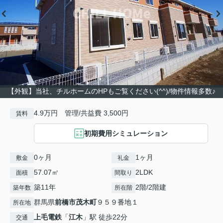
【外観】当社、チルホームのHPもご覧ください(^^)/物件情報多数♪
4.9万円 管理/共益費 3,500円
賃料
初期費用シミュレーション
0ヶ月
1ヶ月
敷金
礼金
57.07㎡
2LDK
面積
間取り
築11年
2階/2階建
築年数
所在階
群馬県
前橋市
茂木町
９５９番地１
所在地
上毛電鉄
「
江木
」駅 徒歩22分
交通