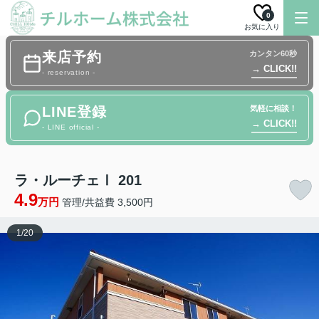
0
お気に入り
来店予約
カンタン60秒
→ CLICK!!
- reservation -
LINE登録
気軽に相談！
→ CLICK!!
- LINE official -
ラ・ルーチェⅠ 201
4.9
万円
管理/共益費 3,500円
1
/
20