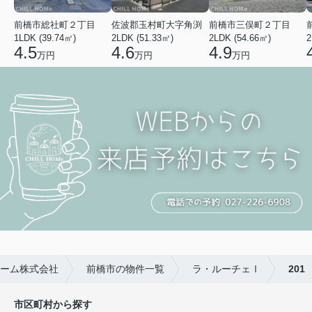
前橋市総社町２丁目
佐波郡玉村町大字角渕
前橋市三俣町２丁目
1LDK (39.74㎡)
2LDK (51.33㎡)
2LDK (54.66㎡)
2
4.5
4.6
4.9
万円
万円
万円
ーム株式会社
前橋市の物件一覧
ラ・ルーチェⅠ
201
市区町村から探す