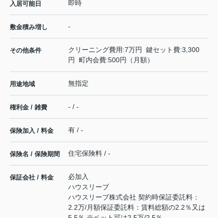
即時
入居可能日
-
敷金積み増し
クリーニング費用:7万円 鍵セット費:3,300
その他条件
円 町内会費:500円（月額）
無指定
用途地域
- / -
権利金 / 雑費
有 / -
保険加入 / 料金
住宅保険料 / -
保険名 / 保険期間
必加入
保証会社 / 料金
ハウスリーブ
ハウスリーブ株式会社 契約時保証委託料：
2.2万/月額保証委託料：賃料総額の2.2％又は
5.5％ ※ペット可は2.5万/2.5％