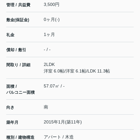
3,500円
管理 / 共益費
0ヶ月(-)
敷金(保証金)
1ヶ月
礼金
- / -
償却 / 敷引
2LDK
間取り / 詳細
洋室 6.0帖
/
洋室 6.1帖
/
LDK 11.3帖
57.07㎡ / -
面積 /
バルコニー面積
南
向き
2015年1月(築11年)
築年月
アパート / 木造
種別 / 建物構造