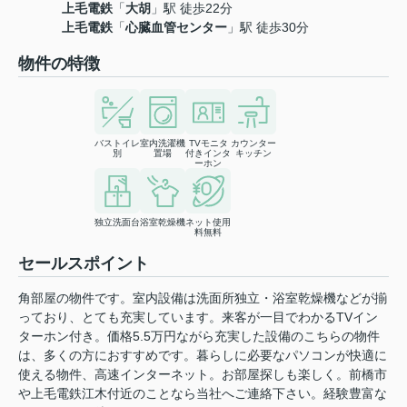
上毛電鉄
「
大胡
」駅 徒歩22分
上毛電鉄
「
心臓血管センター
」駅 徒歩30分
物件の特徴
バストイレ
室内洗濯機
TVモニタ
カウンター
別
置場
付きインタ
キッチン
ーホン
独立洗面台
浴室乾燥機
ネット使用
料無料
セールスポイント
角部屋の物件です。室内設備は洗面所独立・浴室乾燥機などが揃
っており、とても充実しています。来客が一目でわかるTVイン
ターホン付き。価格5.5万円ながら充実した設備のこちらの物件
は、多くの方におすすめです。暮らしに必要なパソコンが快適に
使える物件、高速インターネット。お部屋探しも楽しく。前橋市
や上毛電鉄江木付近のことなら当社へご連絡下さい。経験豊富な