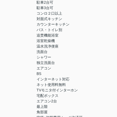
駐車2台可
駐車3台可
コンロ２口以上
対面式キッチン
カウンターキッチン
バス・トイレ別
追焚機能浴室
浴室乾燥機
温水洗浄便座
洗面台
シャワー
独立洗面台
エアコン
BS
インターネット対応
ネット使用料無料
TVモニタ付インターホン
宅配ボックス
エアコン2台
最上階
角部屋