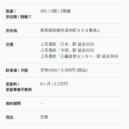
201 / 2階 / 2階建
部屋 /
所在階 / 階建て
群馬県
前橋市
茂木町
９５９番地１
所在地
上毛電鉄
「
江木
」駅 徒歩22分
交通
上毛電鉄
「
大胡
」駅 徒歩22分
上毛電鉄
「
心臓血管センター
」駅 徒歩30分
空有(4台) / 3,300円 (税込)
駐車場 / 月額
0ヶ月 / 2.2万円
更新料 /
更新事務手数料
-
契約期間
空家
現況