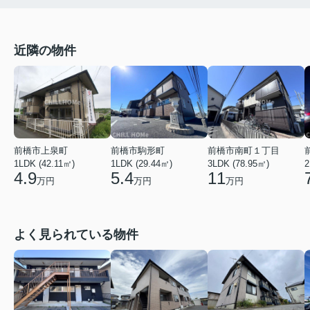
近隣の物件
前橋市上泉町
前橋市駒形町
前橋市南町１丁目
1LDK (42.11㎡)
1LDK (29.44㎡)
2
3LDK (78.95㎡)
4.9
5.4
11
万円
万円
万円
よく見られている物件