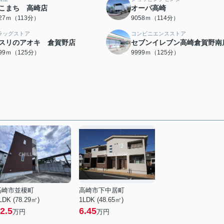
こまち 高崎店
オーパ高崎
027ｍ（113分）
9058ｍ（114分）
ラッグストア
コンビニエンスストア
スリのアオキ 倉賀野店
セブンイレブン高崎倉賀野南
999ｍ（125分）
9999ｍ（125分）
高崎市並榎町
高崎市下中居町
LDK (78.29㎡)
1LDK (48.65㎡)
2.5
6.45
万円
万円