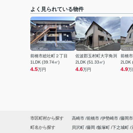
よく見られている物件
前橋市総社町２丁目
佐波郡玉村町大字角渕
前橋市
1LDK (39.74㎡)
2LDK (51.33㎡)
2LDK 
4.5
4.6
4.9
万円
万円
万
市区町村から探す
高崎市
前橋市
伊勢崎市
藤岡市
町名から探す
貝沢町
藤岡
飯塚町
下之城町