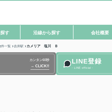
ら探す
沿線から探す
会社概要
カメリア 塩川 Ｂ
物件一覧
吉井駅
LINE登録
カンタン60秒
→ CLICK!!
- LINE official -