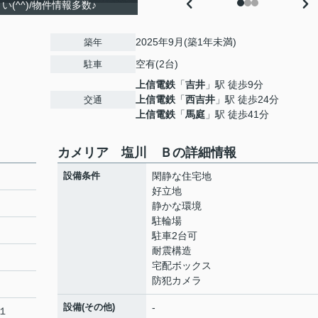
(^^)/物件情報多数♪
2025年9月(築1年未満)
築年
空有(2台)
駐車
上信電鉄
「
吉井
」駅 徒歩9分
上信電鉄
「
西吉井
」駅 徒歩24分
交通
上信電鉄
「
馬庭
」駅 徒歩41分
カメリア 塩川 Ｂの詳細情報
設備条件
閑静な住宅地
好立地
静かな環境
駐輪場
駐車2台可
耐震構造
宅配ボックス
防犯カメラ
設備(その他)
-
１