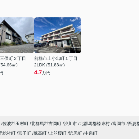
三俣町２丁目
前橋市上小出町１丁目
(54.66㎡)
2LDK (51.83㎡)
4.7
円
万円
佐波郡玉村町
北群馬郡吉岡町
渋川市
北群馬郡榛東村
富岡市
吾妻
元総社町
宮子町
棟高町
上並榎町
浜尻町
中泉町