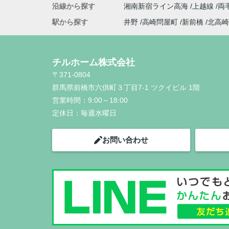
沿線から探す
湘南新宿ライン高海
上越線
両
駅から探す
井野
高崎問屋町
新前橋
北高崎
チルホーム株式会社
〒371-0804
群馬県前橋市六供町３丁目7-1 ツクイビル 1階
営業時間：
9:00～18:00
定休日：
毎週水曜日
お問い合わせ