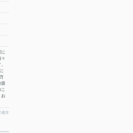
駅に
清々
す。
に
万
の賃
のこ
、お
の見方