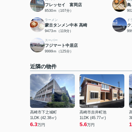
フレッセイ 富岡店
鳥
8530ｍ（107分）
9
ラーメン
ド
蒙古タンメン中本 高崎
ク
9473ｍ（119分）
9
スーパー
フジマート中居店
9999ｍ（125分）
近隣の物件
高崎市下之城町
高崎市吉井町池
1LDK (42.38㎡)
1LDK (45.77㎡)
3
6.3
5.6
1
万円
万円