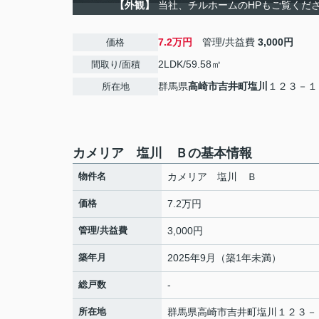
【外観】
当社、チルホームのHPもご覧ください
7.2万円
管理/共益費
3,000円
価格
2LDK/59.58㎡
間取り/面積
群馬県
高崎市
吉井町塩川
１２３－１
所在地
カメリア 塩川 Ｂの基本情報
物件名
カメリア 塩川 Ｂ
価格
7.2万円
管理/共益費
3,000円
築年月
2025年9月（築1年未満）
総戸数
-
所在地
群馬県
高崎市
吉井町塩川
１２３－