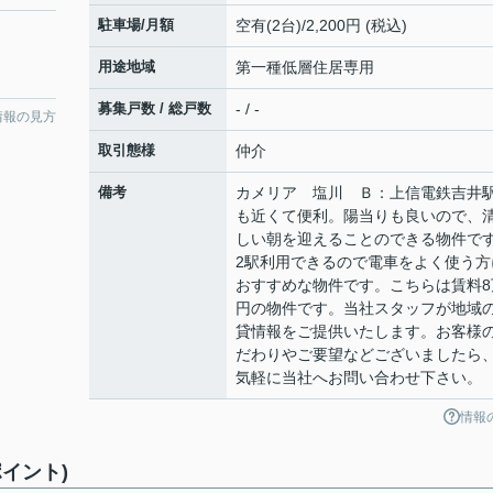
駐車場/月額
空有(2台)/2,200円 (税込)
用途地域
第一種低層住居専用
募集戸数 / 総戸数
- / -
情報の見方
取引態様
仲介
備考
カメリア 塩川 Ｂ：上信電鉄吉井
も近くて便利。陽当りも良いので、
しい朝を迎えることのできる物件で
2駅利用できるので電車をよく使う方
おすすめな物件です。こちらは賃料8
円の物件です。当社スタッフが地域
貸情報をご提供いたします。お客様
だわりやご要望などございましたら
気軽に当社へお問い合わせ下さい。
情報
イント)