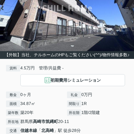
【外観】当社、チルホームのHPもご覧ください(^^)/物件情報多数♪
4.5万円 管理/共益費 -
賃料
初期費用シミュレーション
0ヶ月
0万円
敷金
礼金
34.87㎡
1R
面積
間取り
築20年
1階/2階建
築年数
所在階
群馬県
高崎市
筑縄町
20-11
所在地
信越本線
「
北高崎
」駅 徒歩28分
交通