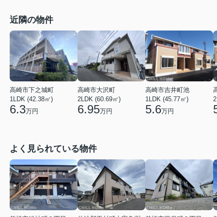
近隣の物件
高崎市吉井町池
高崎市下之城町
高崎市大沢町
1LDK (45.77㎡)
2
1LDK (42.38㎡)
2LDK (60.69㎡)
5.6
6.3
6.95
万円
万円
万円
よく見られている物件