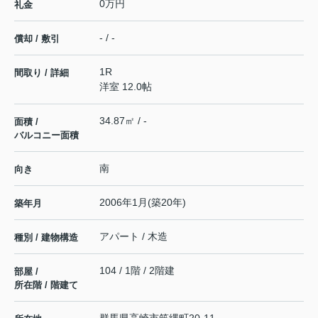
0万円
礼金
- / -
償却 / 敷引
1R
間取り / 詳細
洋室 12.0帖
34.87㎡ / -
面積 /
バルコニー面積
南
向き
2006年1月(築20年)
築年月
アパート / 木造
種別 / 建物構造
104 / 1階 / 2階建
部屋 /
所在階 / 階建て