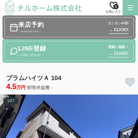
0
お気に入り
来店予約
カンタン60秒
→ CLICK!!
- reservation -
LINE登録
気軽に相談！
→ CLICK!!
- LINE official -
プラムハイツＡ 104
4.5
万円
管理/共益費 -
1
/
27