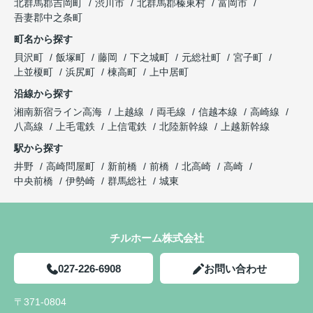
北群馬郡吉岡町
渋川市
北群馬郡榛東村
富岡市
吾妻郡中之条町
町名から探す
貝沢町
飯塚町
藤岡
下之城町
元総社町
宮子町
上並榎町
浜尻町
棟高町
上中居町
沿線から探す
湘南新宿ライン高海
上越線
両毛線
信越本線
高崎線
八高線
上毛電鉄
上信電鉄
北陸新幹線
上越新幹線
駅から探す
井野
高崎問屋町
新前橋
前橋
北高崎
高崎
中央前橋
伊勢崎
群馬総社
城東
チルホーム株式会社
027-226-6908
お問い合わせ
〒371-0804