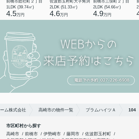
前橋市総社町２丁目
佐波郡玉村町大字角渕
前橋市三俣町２丁目
1LDK (39.74㎡)
2LDK (51.33㎡)
2LDK (54.66㎡)
2
4.5
4.6
4.9
万円
万円
万円
ーム株式会社
高崎市の物件一覧
プラムハイツＡ
104
市区町村から探す
高崎市
前橋市
伊勢崎市
藤岡市
佐波郡玉村町