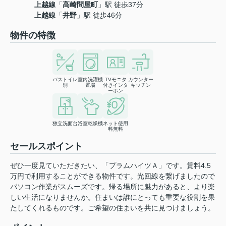
上越線
「
高崎問屋町
」駅 徒歩37分
上越線
「
井野
」駅 徒歩46分
物件の特徴
バストイレ
室内洗濯機
TVモニタ
カウンター
別
置場
付きインタ
キッチン
ーホン
独立洗面台
浴室乾燥機
ネット使用
料無料
セールスポイント
ぜひ一度見ていただきたい、「プラムハイツＡ」です。賃料4.5
万円で利用することができる物件です。光回線を繋げましたので
パソコン作業がスムーズです。帰る場所に魅力があると、より楽
しい生活になりませんか。住まいは誰にとっても重要な役割を果
たしてくれるものです。ご希望の住まいを共に見つけましょう。