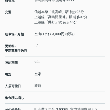
群馬県
高崎市
筑縄町
20-11
所在地
信越本線
「
北高崎
」駅 徒歩28分
交通
上越線
「
高崎問屋町
」駅 徒歩37分
上越線
「
井野
」駅 徒歩46分
空有(1台) / 3,000円 (税込)
駐車場 / 月額
- / -
更新料 /
更新事務手数料
2年
契約期間
空家
現況
即時
入居可能日
-
敷金積み増し
町会費２年分:3,600円 室内清掃費用:4万
その他条件