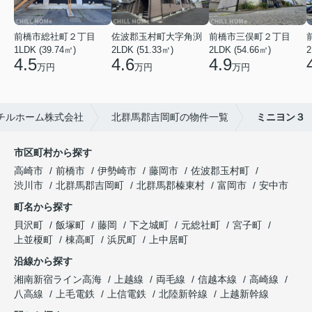
前橋市総社町２丁目
佐波郡玉村町大字角渕
前橋市三俣町２丁目
1LDK (39.74㎡)
2LDK (51.33㎡)
2LDK (54.66㎡)
2
4.5
4.6
4.9
万円
万円
万円
チルホーム株式会社
北群馬郡吉岡町の物件一覧
ミニヨン３
市区町村から探す
高崎市
前橋市
伊勢崎市
藤岡市
佐波郡玉村町
渋川市
北群馬郡吉岡町
北群馬郡榛東村
富岡市
安中市
町名から探す
貝沢町
飯塚町
藤岡
下之城町
元総社町
宮子町
上並榎町
棟高町
浜尻町
上中居町
沿線から探す
湘南新宿ライン高海
上越線
両毛線
信越本線
高崎線
八高線
上毛電鉄
上信電鉄
北陸新幹線
上越新幹線