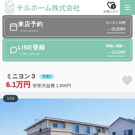
0
お気に入り
来店予約
カンタン60秒
→ CLICK!!
- reservation -
LINE登録
気軽に相談！
→ CLICK!!
- LINE official -
ミニヨン３
空室2
6.1万円
管理/共益費 1,800円
1
/
19