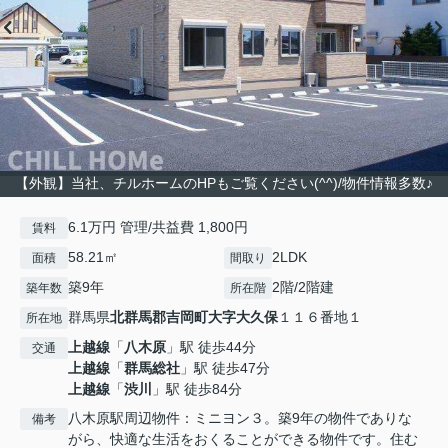
【外観】当社、チルホームのHPもご覧ください(^^)/物件情報多数♪
6.1万円 管理/共益費 1,800円
賃料
58.21㎡
2LDK
面積
間取り
築9年
2階/2階建
築年数
所在階
群馬県
北群馬郡吉岡町
大字大久保
１１６番地１
所在地
上越線
「
八木原
」駅 徒歩44分
交通
上越線
「
群馬総社
」駅 徒歩47分
上越線
「
渋川
」駅 徒歩84分
八木原駅周辺物件：ミニヨン３。築9年の物件でありな
備考
がら、快適な生活をおくることができる物件です。住む