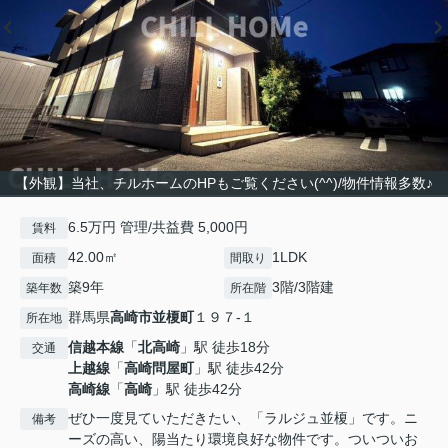
【外観】当社、チルホームのHPもご覧ください(^^)/物件情報多数♪
6.5万円 管理/共益費 5,000円
賃料
42.00㎡
1LDK
面積
間取り
築9年
3階/3階建
築年数
所在階
群馬県
高崎市
並榎町
１９７-１
所在地
信越本線
「
北高崎
」駅 徒歩18分
交通
上越線
「
高崎問屋町
」駅 徒歩42分
高崎線
「
高崎
」駅 徒歩42分
ぜひ一度見ていただきたい、「ラルジュ並榎」です。ニ
備考
ーズの高い、陽当たり環境良好な物件です。ついついお