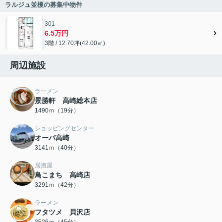
ラルジュ並榎の募集中物件
301
6.5万円
3階 / 12.70坪(42.00㎡)
周辺施設
ラーメン
景勝軒 高崎総本店
1490ｍ（19分）
ショッピングセンター
オーパ高崎
3141ｍ（40分）
居酒屋
鳥こまち 高崎店
3291ｍ（42分）
ラーメン
フタツメ 貝沢店