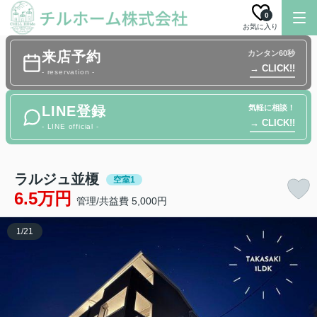
0
お気に入り
来店予約
カンタン60秒
→ CLICK!!
- reservation -
LINE登録
気軽に相談！
→ CLICK!!
- LINE official -
ラルジュ並榎
空室1
6.5万円
管理/共益費 5,000円
1
/
21