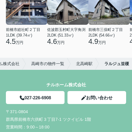
前橋市総社町２丁目
佐波郡玉村町大字角渕
前橋市三俣町２丁目
1LDK (39.74㎡)
2LDK (51.33㎡)
2LDK (54.66㎡)
2
4.5
4.6
4.9
万円
万円
万円
ム株式会社
高崎市の物件一覧
北高崎駅
ラルジュ並榎
チルホーム株式会社
027-226-6908
お問い合わせ
〒371-0804
群馬県前橋市六供町３丁目7-1 ツクイビル 1階
営業時間：
9:00～18:00