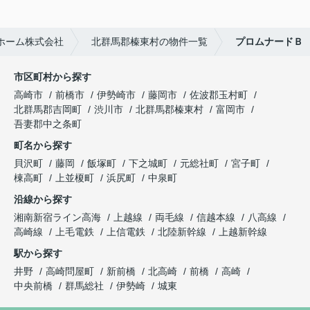
ホーム株式会社
北群馬郡榛東村の物件一覧
プロムナードＢ
市区町村から探す
高崎市
前橋市
伊勢崎市
藤岡市
佐波郡玉村町
北群馬郡吉岡町
渋川市
北群馬郡榛東村
富岡市
吾妻郡中之条町
町名から探す
貝沢町
藤岡
飯塚町
下之城町
元総社町
宮子町
棟高町
上並榎町
浜尻町
中泉町
沿線から探す
湘南新宿ライン高海
上越線
両毛線
信越本線
八高線
高崎線
上毛電鉄
上信電鉄
北陸新幹線
上越新幹線
駅から探す
井野
高崎問屋町
新前橋
北高崎
前橋
高崎
中央前橋
群馬総社
伊勢崎
城東