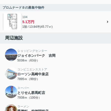
プロムナードＢの募集中物件
104
5.1万円
1階 / 13.84坪(45.77㎡)
周辺施設
ショッピングセンター
ジョイホンパーク 吉岡
5038ｍ（63分）
コンビニエンスストア
ローソン高崎中泉店
7895ｍ（99分）
スーパー
とりせん群馬町店
7938ｍ（100分）
ラーメン