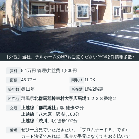
【外観】当社、チルホームのHPもご覧ください(^^)/物件情報多数♪
5.1万円 管理/共益費 1,800円
賃料
45.77㎡
1LDK
面積
間取り
築11年
1階/2階建
築年数
所在階
群馬県
北群馬郡榛東村
大字広馬場
１２２８番地２
所在地
上越線
「
群馬総社
」駅 徒歩82分
交通
上越線
「
八木原
」駅 徒歩80分
上越線
「
渋川
」駅 徒歩107分
ぜひ一度見ていただきたい、「プロムナードＢ」です♪
備考
カード決済であれば、現金が手元になくてもお支払いで