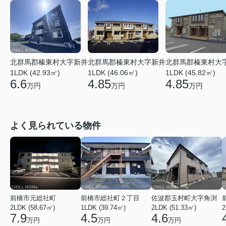
北群馬郡榛東村大字新井
北群馬郡榛東村大
北群馬郡榛東村大字新井
1LDK (46.06㎡)
1LDK (45.82㎡)
1LDK (42.93㎡)
4.85
4.85
6.6
万円
万円
万円
よく見られている物件
前橋市元総社町
前橋市総社町２丁目
佐波郡玉村町大字角渕
2LDK (58.67㎡)
1LDK (39.74㎡)
2LDK (51.33㎡)
2
7.9
4.5
4.6
万円
万円
万円