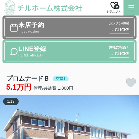
0
お気に入り
来店予約
カンタン60秒
→ CLICK!!
- reservation -
LINE登録
気軽に相談！
→ CLICK!!
- LINE official -
プロムナードＢ
空室1
5.1万円
管理/共益費 1,800円
1
/
19