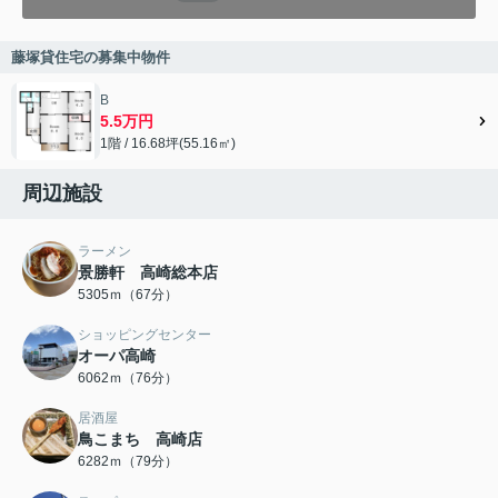
藤塚貸住宅の募集中物件
B
5.5万円
1階 / 16.68坪(55.16㎡)
周辺施設
ラーメン
景勝軒 高崎総本店
5305ｍ（67分）
ショッピングセンター
オーパ高崎
6062ｍ（76分）
居酒屋
鳥こまち 高崎店
6282ｍ（79分）