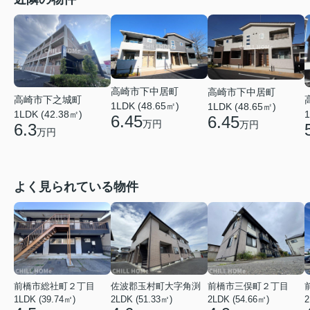
高崎市下中居町
高崎市下中居町
高崎市下之城町
1LDK (48.65㎡)
1LDK (48.65㎡)
1
1LDK (42.38㎡)
6.45
6.45
万円
万円
6.3
万円
よく見られている物件
前橋市総社町２丁目
佐波郡玉村町大字角渕
前橋市三俣町２丁目
1LDK (39.74㎡)
2LDK (51.33㎡)
2LDK (54.66㎡)
2