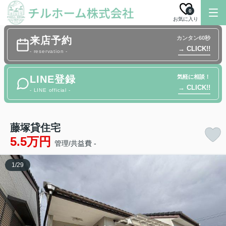
0
お気に入り
来店予約
カンタン60秒
→ CLICK!!
- reservation -
LINE登録
気軽に相談！
→ CLICK!!
- LINE official -
藤塚貸住宅
5.5万円
管理/共益費 -
1
/
29