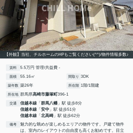
【外観】当社、チルホームのHPもご覧ください(^^)/物件情報多数♪
5.5万円 管理/共益費 -
賃料
55.16㎡
3DK
面積
間取り
築26年
1階/1階建
築年数
所在階
群馬県
高崎市
藤塚町
396-1
所在地
信越本線
「
群馬八幡
」駅 徒歩8分
交通
信越本線
「
安中
」駅 徒歩51分
信越本線
「
北高崎
」駅 徒歩62分
魅力的な眺めが楽しめるエリアの物件です。戸建て物件
備考
は、室内のレイアウトの自由度も高くお勧めです。目立