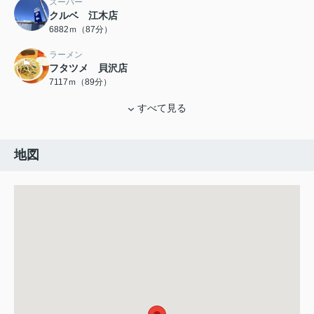
スーパー
クルベ 江木店
6882ｍ（87分）
ラーメン
フタツメ 貝沢店
7117ｍ（89分）
すべて見る
地図