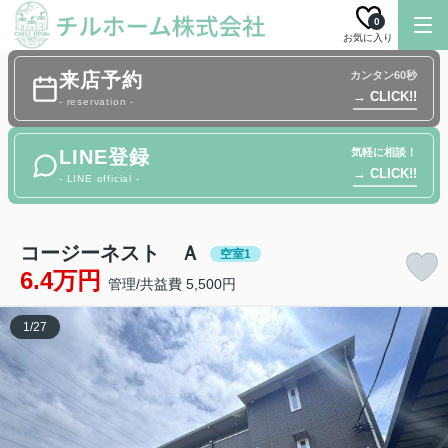
0
お気に入り
来店予約
カンタン60秒
→ CLICK!!
- reservation -
LINE登録
気軽に相談！
→ CLICK!!
- LINE official -
コージーネスト Ａ
空室1
6.4万円
管理/共益費 5,500円
1
/
27