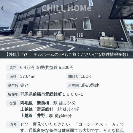
【外観】当社、チルホームのHPもご覧ください(^^)/物件情報多数♪
6.4万円 管理/共益費 5,500円
賃料
37.84㎡
1LDK
面積
間取り
築7年
3階/3階建
築年数
所在階
群馬県
前橋市
元総社町
１６００-１
所在地
両毛線
「
新前橋
」駅 徒歩34分
交通
上越線
「
群馬総社
」駅 徒歩44分
上越線
「
井野
」駅 徒歩56分
ぜひ一度見ていただきたい、「コージーネスト Ａ」で
備考
す。通風良好な条件は健康面でも大切です。そんな観点