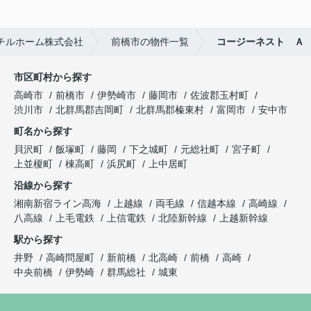
チルホーム株式会社
前橋市の物件一覧
コージーネスト Ａ
市区町村から探す
高崎市
前橋市
伊勢崎市
藤岡市
佐波郡玉村町
渋川市
北群馬郡吉岡町
北群馬郡榛東村
富岡市
安中市
町名から探す
貝沢町
飯塚町
藤岡
下之城町
元総社町
宮子町
上並榎町
棟高町
浜尻町
上中居町
沿線から探す
湘南新宿ライン高海
上越線
両毛線
信越本線
高崎線
八高線
上毛電鉄
上信電鉄
北陸新幹線
上越新幹線
駅から探す
井野
高崎問屋町
新前橋
北高崎
前橋
高崎
中央前橋
伊勢崎
群馬総社
城東