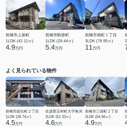
前橋市上泉町
前橋市駒形町
前橋市南町１丁目
1LDK (42.11㎡)
1LDK (29.44㎡)
2
3LDK (78.95㎡)
4.9
5.4
11
万円
万円
万円
よく見られている物件
前橋市総社町２丁目
佐波郡玉村町大字角渕
前橋市三俣町２丁目
1LDK (39.74㎡)
2LDK (51.33㎡)
2LDK (54.66㎡)
2
4.5
4.6
4.9
万円
万円
万円