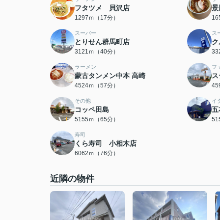
フタツメ 貝沢店
景
1297ｍ（17分）
1
スーパー
ス
とりせん群馬町店
ク
3121ｍ（40分）
3
ラーメン
フ
蒙古タンメン中本 高崎
ス
4524ｍ（57分）
4
その他
イ
コッペ田島
五
5155ｍ（65分）
5
寿司
くら寿司 小相木店
6062ｍ（76分）
近隣の物件