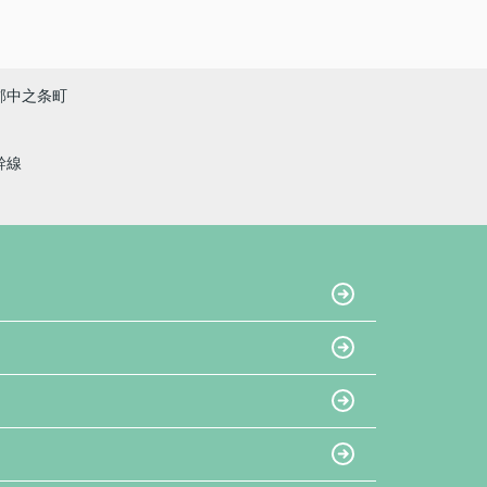
郡中之条町
幹線