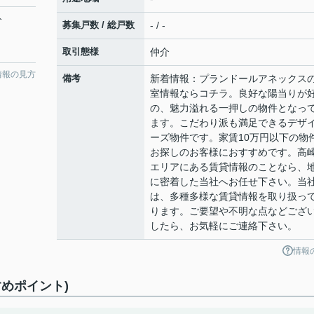
分
募集戸数 / 総戸数
- / -
取引態様
仲介
情報の見方
備考
新着情報：プランドールアネックス
室情報ならコチラ。良好な陽当りが
の、魅力溢れる一押しの物件となっ
ます。こだわり派も満足できるデザ
ーズ物件です。家賃10万円以下の物
お探しのお客様におすすめです。高
エリアにある賃貸情報のことなら、
に密着した当社へお任せ下さい。当
は、多種多様な賃貸情報を取り扱っ
ります。ご要望や不明な点などござ
したら、お気軽にご連絡下さい。
情報
めポイント)