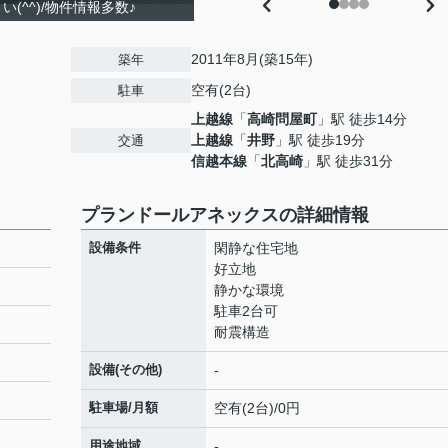
(^^)/物件情報多数♪
2011年8月(築15年)
築年
空有(2台)
駐車
上越線
「
高崎問屋町
」駅 徒歩14分
上越線
「
井野
」駅 徒歩19分
交通
信越本線
「
北高崎
」駅 徒歩31分
プランドールアネックスの詳細情報
設備条件
閑静な住宅地
好立地
静かな環境
駐車2台可
耐震構造
設備(その他)
-
駐車場/月額
空有(2台)/0円
用途地域
-