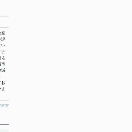
の空
好評
てい
イナ
件を
崎市
地域
社
てお
いま
の見方