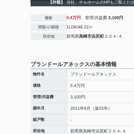
【外観】
当社、チルホームのHPもご覧ください
5.4万円
管理/共益費
3,100円
価格
1LDK/46.22㎡
間取り/面積
群馬県
高崎市
浜尻町
２０４-４
所在地
プランドールアネックスの基本情報
物件名
プランドールアネックス
価格
5.4万円
管理/共益費
3,100円
築年月
2011年8月（築15年）
総戸数
-
所在地
群馬県
高崎市
浜尻町
２０４-４