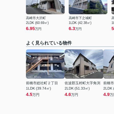
高崎市大沢町
高崎市下之城町
2LDK (60.69㎡)
1LDK (42.38㎡)
1
6.95
6.3
5
万円
万円
よく見られている物件
前橋市総社町２丁目
佐波郡玉村町大字角渕
前橋市
1LDK (39.74㎡)
2LDK (51.33㎡)
2LDK 
4.5
4.6
4.9
万円
万円
万