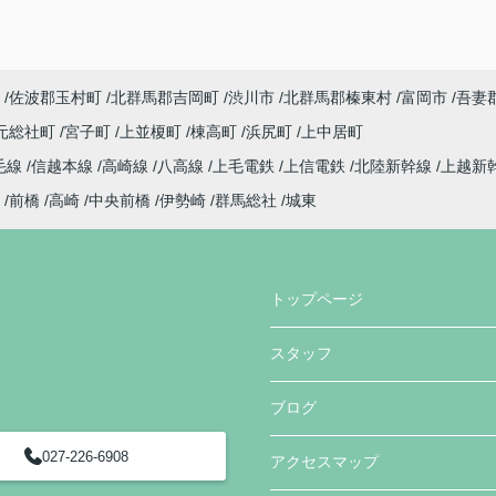
佐波郡玉村町
北群馬郡吉岡町
渋川市
北群馬郡榛東村
富岡市
吾妻
元総社町
宮子町
上並榎町
棟高町
浜尻町
上中居町
毛線
信越本線
高崎線
八高線
上毛電鉄
上信電鉄
北陸新幹線
上越新
前橋
高崎
中央前橋
伊勢崎
群馬総社
城東
トップページ
スタッフ
ブログ
027-226-6908
アクセスマップ