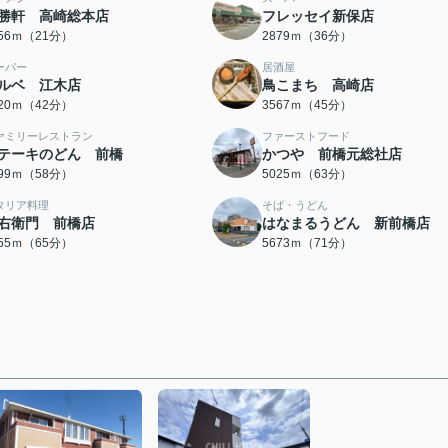
勝軒 高崎総本店
フレッセイ新保店
656ｍ（21分）
2879ｍ（36分）
ーパー
居酒屋
ルベ 江木店
鳥こまち 高崎店
320ｍ（42分）
3567ｍ（45分）
ァミリーレストラン
ファーストフード
テーキのどん 前橋
かつや 前橋元総社店
599ｍ（58分）
5025ｍ（63分）
タリア料理
そば・うどん
右衛門 前橋店
はなまるうどん 新前橋店
155ｍ（65分）
5673ｍ（71分）