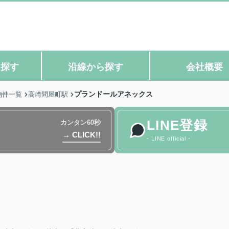
ら探す
沿線から探す
会社概要
プランドールアネックス
物件一覧
高崎問屋町駅
LINE登録
カンタン60秒
→ CLICK!!
- LINE official -