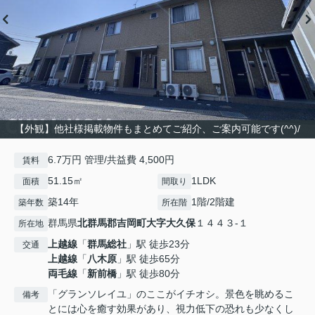
【外観】他社様掲載物件もまとめてご紹介、ご案内可能です(^^)/
6.7万円 管理/共益費 4,500円
賃料
51.15㎡
1LDK
面積
間取り
築14年
1階/2階建
築年数
所在階
群馬県
北群馬郡吉岡町
大字大久保
１４４３-１
所在地
上越線
「
群馬総社
」駅 徒歩23分
交通
上越線
「
八木原
」駅 徒歩65分
両毛線
「
新前橋
」駅 徒歩80分
「グランソレイユ」のここがイチオシ。景色を眺めるこ
備考
とには心を癒す効果があり、視力低下の恐れも少なくし