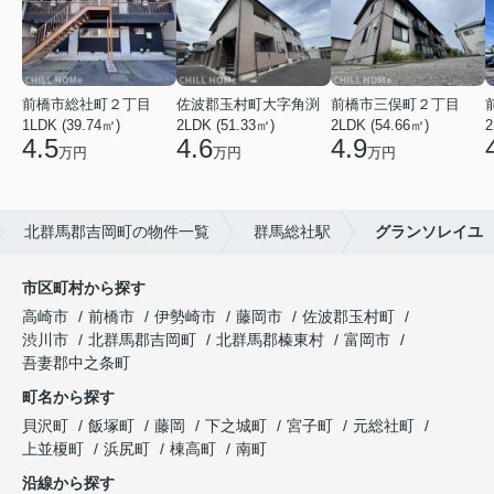
前橋市総社町２丁目
佐波郡玉村町大字角渕
前橋市三俣町２丁目
1LDK (39.74㎡)
2LDK (51.33㎡)
2LDK (54.66㎡)
2
4.5
4.6
4.9
万円
万円
万円
北群馬郡吉岡町の物件一覧
群馬総社駅
グランソレイユ
市区町村から探す
高崎市
前橋市
伊勢崎市
藤岡市
佐波郡玉村町
渋川市
北群馬郡吉岡町
北群馬郡榛東村
富岡市
吾妻郡中之条町
町名から探す
貝沢町
飯塚町
藤岡
下之城町
宮子町
元総社町
上並榎町
浜尻町
棟高町
南町
沿線から探す