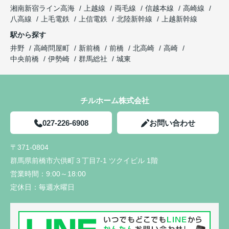
湘南新宿ライン高海
上越線
両毛線
信越本線
高崎線
八高線
上毛電鉄
上信電鉄
北陸新幹線
上越新幹線
駅から探す
井野
高崎問屋町
新前橋
前橋
北高崎
高崎
中央前橋
伊勢崎
群馬総社
城東
チルホーム株式会社
027-226-6908
お問い合わせ
〒371-0804
群馬県前橋市六供町３丁目7-1 ツクイビル 1階
営業時間：
9:00～18:00
定休日：
毎週水曜日