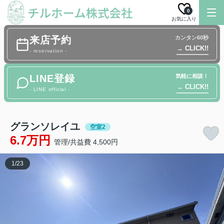
0
お気に入り
来店予約
カンタン60秒
→ CLICK!!
- reservation -
LINE登録
気軽に相談！
→ CLICK!!
- LINE official -
グランソレイユ
空室2
6.7万円
管理/共益費 4,500円
1
/
23