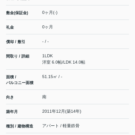
0ヶ月(-)
敷金(保証金)
0ヶ月
礼金
- / -
償却 / 敷引
1LDK
間取り / 詳細
洋室 6.0帖
/
LDK 14.0帖
51.15㎡ / -
面積 /
バルコニー面積
南
向き
2011年12月(築14年)
築年月
アパート / 軽量鉄骨
種別 / 建物構造