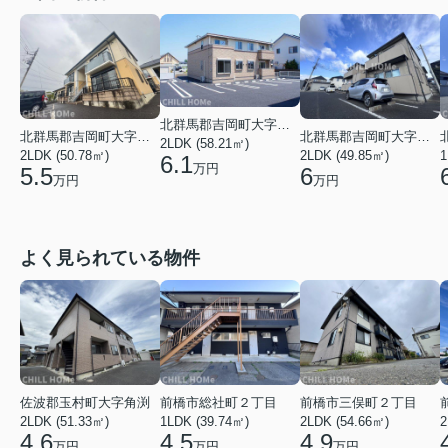
北群馬郡吉岡町大字大久保
北群馬郡吉岡町大字大久保
北群馬郡吉岡町大字大久保
2LDK (58.21㎡)
1
2LDK (50.78㎡)
2LDK (49.85㎡)
6.1
万円
5.5
6
万円
万円
よく見られている物件
佐波郡玉村町大字角渕
前橋市総社町２丁目
前橋市三俣町２丁目
2LDK (51.33㎡)
1LDK (39.74㎡)
2LDK (54.66㎡)
2
4.6
4.5
4.9
万円
万円
万円