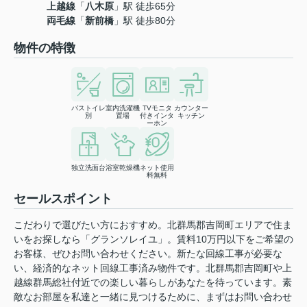
上越線
「
八木原
」駅 徒歩65分
両毛線
「
新前橋
」駅 徒歩80分
物件の特徴
バストイレ
室内洗濯機
TVモニタ
カウンター
別
置場
付きインタ
キッチン
ーホン
独立洗面台
浴室乾燥機
ネット使用
料無料
セールスポイント
こだわりで選びたい方におすすめ。北群馬郡吉岡町エリアで住ま
いをお探しなら「グランソレイユ」。賃料10万円以下をご希望の
お客様、ぜひお問い合わせください。新たな回線工事が必要な
い、経済的なネット回線工事済み物件です。北群馬郡吉岡町や上
越線群馬総社付近での楽しい暮らしがあなたを待っています。素
敵なお部屋を私達と一緒に見つけるために、まずはお問い合わせ