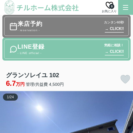
0
お気に入り
来店予約
カンタン60秒
→ CLICK!!
- reservation -
LINE登録
気軽に相談！
→ CLICK!!
- LINE official -
グランソレイユ 102
6.7
万円
管理/共益費 4,500円
1
/
24