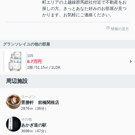
町エリアの上越線群馬総社付近で不動産をお
探しの方。きっとあなた好みのお部屋が見つ
かります。お気軽にご連絡ください。
情報の見方
グランソレイユの他の部屋
105
6.7万円
1階 / 51.15㎡ / 1LDK
周辺施設
ラーメン
景勝軒 前橋関根店
2876ｍ（36分）
その他
あかぎ道の駅
3698ｍ（47分）