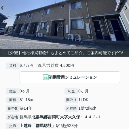
【外観】他社様掲載物件もまとめてご紹介、ご案内可能です(^^)/
6.7万円 管理/共益費 4,500円
賃料
初期費用シミュレーション
0ヶ月
0ヶ月
敷金
礼金
51.15㎡
1LDK
面積
間取り
築14年
1階/2階建
築年数
所在階
群馬県
北群馬郡吉岡町
大字大久保
１４４３-１
所在地
上越線
「
群馬総社
」駅 徒歩23分
交通