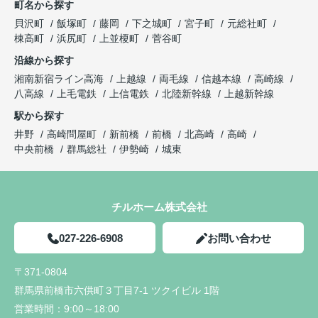
町名から探す
貝沢町
飯塚町
藤岡
下之城町
宮子町
元総社町
棟高町
浜尻町
上並榎町
菅谷町
沿線から探す
湘南新宿ライン高海
上越線
両毛線
信越本線
高崎線
八高線
上毛電鉄
上信電鉄
北陸新幹線
上越新幹線
駅から探す
井野
高崎問屋町
新前橋
前橋
北高崎
高崎
中央前橋
群馬総社
伊勢崎
城東
チルホーム株式会社
027-226-6908
お問い合わせ
〒371-0804
群馬県前橋市六供町３丁目7-1 ツクイビル 1階
営業時間：
9:00～18:00