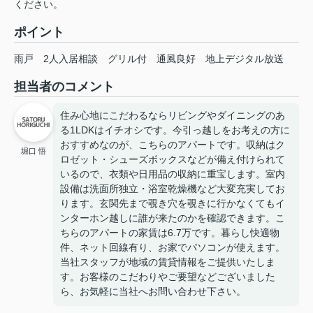
ください。
ポイント
雨戸
2人入居相談
グリル付
通風良好
地上デジタル放送
担当者のコメント
住み心地にこだわるならリビングやダイニングのあ
る1LDKはイチオシです。今引っ越しをお考えの方に
おすすめなのが、こちらのアパートです。収納はク
堀口 悟
ロゼット・シューズボックスなどが備え付けられて
いるので、衣類や日用品の収納に重宝します。室内
設備は洗面所独立・浴室乾燥機など大変充実してお
ります。玄関先まで覗き穴を覗きに行かなくてもイ
ンターホン越しに誰が来たのかを確認できます。こ
ちらのアパートの家賃は6.7万です。暮らし快適物
件、ネット回線有り、お家でパソコンが使えます。
当社スタッフが地域の賃貸情報をご提供いたしま
す。お客様のこだわりやご要望などございました
ら、お気軽に当社へお問い合わせ下さい。