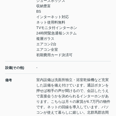
シューズボックス
収納豊富
BS
インターネット対応
ネット使用料無料
TVモニタ付インターホン
24時間緊急通報システム
複層ガラス
エアコン2台
エアコン全室
初期費用カード決済可
-
設備(その他)
室内設備は洗面所独立・浴室乾燥機など充実
備考
した設備を備え付けています。通話ボタンを
押せば相手の声が聞けるので、会話したうえ
で直接会うかを決められるインターホンがあ
ります。こちらは月々の家賃が6.7万円の物件
です。ネットの回線を導入しています、パソ
コンが使えて暮らしに嬉しい。北群馬郡吉岡