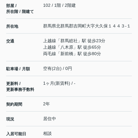
102 / 1階 / 2階建
部屋 /
所在階 / 階建て
群馬県
北群馬郡吉岡町
大字大久保
１４４３-１
所在地
上越線
「
群馬総社
」駅 徒歩23分
交通
上越線
「
八木原
」駅 徒歩65分
両毛線
「
新前橋
」駅 徒歩80分
空有(2台) / 0円
駐車場 / 月額
1ヶ月(新賃料) / -
更新料 /
更新事務手数料
2年
契約期間
居住中
現況
相談
入居可能日