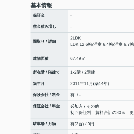
基本情報
-
保証金
敷金積み増し
-
2LDK
間取り / 詳細
LDK 12.6帖
/
洋室 6.4帖
/
洋室 6.7帖
67.49㎡
建物面積
1-2階 / 2階建
所在階 / 階建て
2011年11月(築14年)
築年月
保険会社 / 料金
有 / -
保証会社 / 料金
必加入 / その他
初回保証料 賃料合計の80％ 更新
駐車場 / 月額
有(2台) / 0円