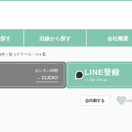
ら探す
沿線から探す
会社概要
クラール・ｍ
C
物件一覧
LINE登録
カンタン60秒
→ CLICK!!
- LINE official -
印刷する
お気