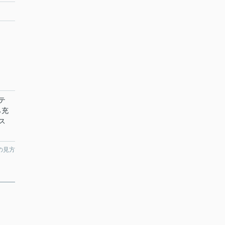
テ
ら充
ス
の見方