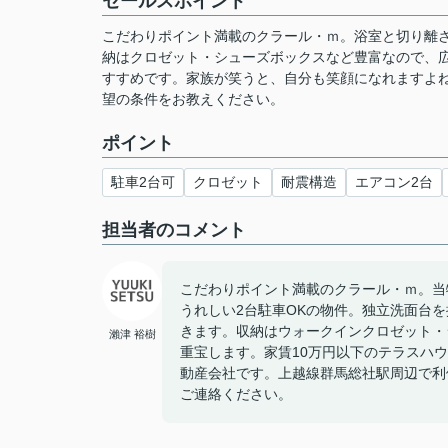
セールスポイント
こだわりポイント満載のクラール・ｍ。浴室と切り離
納はクロゼット・シューズボックスなど豊富なので、広
すすめです。家族が笑うと、自分も笑顔になれますよ
望の条件をお教えください。
ポイント
駐車2台可
クロゼット
耐震構造
エアコン2台
担当者のコメント
こだわりポイント満載のクラール・ｍ。当
うれしい2台駐車OKの物件。独立洗面台
きます。収納はウォークインクロゼット・
瀨津 裕樹
重宝します。家賃10万円以下のテラスハ
動産会社です。上越線群馬総社駅周辺で利便性
ご連絡ください。