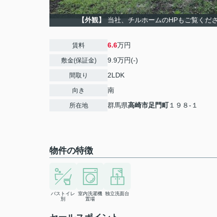
【外観】
当社、チルホームのHPもご覧ください
6.6
万円
賃料
9.9万円(-)
敷金(保証金)
2LDK
間取り
南
向き
群馬県
高崎市
足門町
１９８-１
所在地
物件の特徴
バストイレ
室内洗濯機
独立洗面台
別
置場