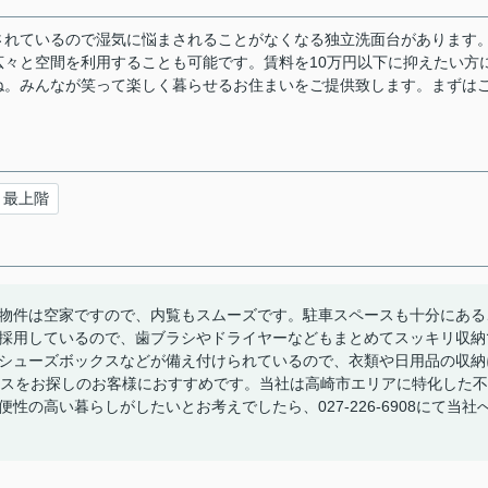
されているので湿気に悩まされることがなくなる独立洗面台があります
々と空間を利用することも可能です。賃料を10万円以下に抑えたい方
ね。みんなが笑って楽しく暮らせるお住まいをご提供致します。まずは
最上階
物件は空家ですので、内覧もスムーズです。駐車スペースも十分にある
を採用しているので、歯ブラシやドライヤーなどもまとめてスッキリ収納
シューズボックスなどが備え付けられているので、衣類や日用品の収納
ウスをお探しのお客様におすすめです。当社は高崎市エリアに特化した不
の高い暮らしがしたいとお考えでしたら、027-226-6908にて当社