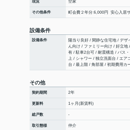
空家
現況
その他条件
町会費２年分:6,000円 安心入居サ
設備条件
設備条件
陽当り良好 / 閑静な住宅地 / デザイ
ん向け / ファミリー向け / 好立地 
有 / 駐車2台可 / 耐震構造 / バ
上 / シャワー / 独立洗面台 / エ
台 / 最上階 / 角部屋 / 初期費用
その他
2年
契約期間
1ヶ月(新賃料)
更新料
-
総戸数
仲介
取引態様