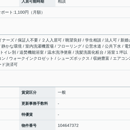
相談
入居可能時期
ポート:1,100円（月額）
ナーズ / 保証人不要 / ２人入居可 / 眺望良好 / 学生相談 / 法人可 / 新婚
/ 静かな環境 / 室内洗濯機置場 / フローリング / 公営水道 / 公共下水 / 電
ス・トイレ別 / 追焚機能浴室 / 温水洗浄便座 / 洗髪洗面化粧台 / 浴室１坪以
アコン / ウォークインクロゼット / シューズボックス / 収納豊富 / エアコン
カード決済可
一般
賃貸区分
-
更新事務手数料
-
特優賃
104647372
物件番号