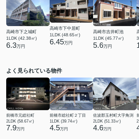
高崎市下中居町
高崎市吉井町池
高崎市下之城町
1LDK (48.65㎡)
1LDK (45.77㎡)
1LDK (42.38㎡)
3
6.45
万円
5.6
6.3
万円
万円
よく見られている物件
前橋市元総社町
前橋市総社町２丁目
佐波郡玉村町大字角渕
2LDK (58.67㎡)
1LDK (39.74㎡)
2LDK (51.33㎡)
2
7.9
4.5
4.6
万円
万円
万円