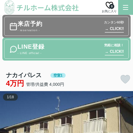
0
お気に入り
来店予約
カンタン60秒
→ CLICK!!
- reservation -
LINE登録
気軽に相談！
→ CLICK!!
- LINE official -
ナカイパレス
空室1
4万円
管理/共益費 4,000円
1
/
18