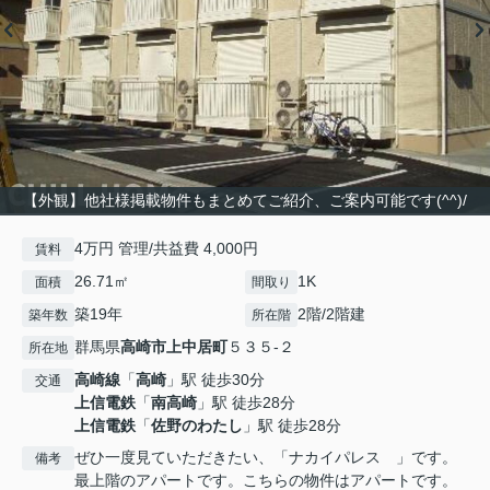
【外観】他社様掲載物件もまとめてご紹介、ご案内可能です(^^)/
4万円 管理/共益費 4,000円
賃料
26.71㎡
1K
面積
間取り
築19年
2階/2階建
築年数
所在階
群馬県
高崎市
上中居町
５３５-２
所在地
高崎線
「
高崎
」駅 徒歩30分
交通
上信電鉄
「
南高崎
」駅 徒歩28分
上信電鉄
「
佐野のわたし
」駅 徒歩28分
ぜひ一度見ていただきたい、「ナカイパレス 」です。
備考
最上階のアパートです。こちらの物件はアパートです。