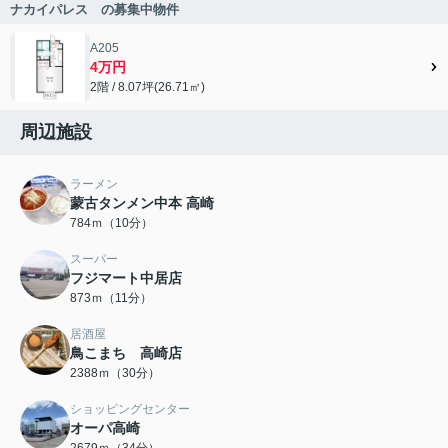
ナカイパレス の募集中物件
A205
4万円
2階 / 8.07坪(26.71㎡)
周辺施設
ラーメン
蒙古タンメン中本 高崎
784ｍ（10分）
スーパー
フジマート中居店
873ｍ（11分）
居酒屋
鳥こまち 高崎店
2388ｍ（30分）
ショッピングセンター
オーパ高崎