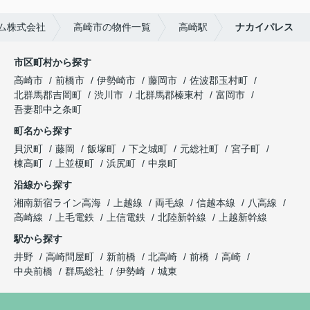
ム株式会社
高崎市の物件一覧
高崎駅
ナカイパレス
市区町村から探す
高崎市
前橋市
伊勢崎市
藤岡市
佐波郡玉村町
北群馬郡吉岡町
渋川市
北群馬郡榛東村
富岡市
吾妻郡中之条町
町名から探す
貝沢町
藤岡
飯塚町
下之城町
元総社町
宮子町
棟高町
上並榎町
浜尻町
中泉町
沿線から探す
湘南新宿ライン高海
上越線
両毛線
信越本線
八高線
高崎線
上毛電鉄
上信電鉄
北陸新幹線
上越新幹線
駅から探す
井野
高崎問屋町
新前橋
北高崎
前橋
高崎
中央前橋
群馬総社
伊勢崎
城東