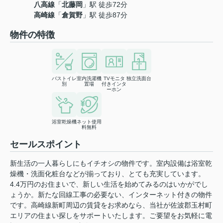
八高線
「
北藤岡
」駅 徒歩72分
高崎線
「
倉賀野
」駅 徒歩87分
物件の特徴
バストイレ
室内洗濯機
TVモニタ
独立洗面台
別
置場
付きインタ
ーホン
浴室乾燥機
ネット使用
料無料
セールスポイント
新生活の一人暮らしにもイチオシの物件です。室内設備は浴室乾
燥機・洗面化粧台などが揃っており、とても充実しています。
4.4万円のお住まいで、新しい生活を始めてみるのはいかがでし
ょうか。新たな回線工事の必要ない、インターネット付きの物件
です。高崎線新町周辺の賃貸をお求めなら、当社が佐波郡玉村町
エリアの住まい探しをサポートいたします。ご要望をお気軽に電