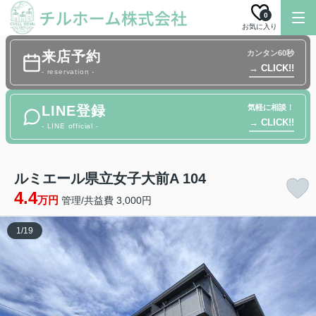
0
お気に入り
来店予約
カンタン60秒
→ CLICK!!
- reservation -
LINE登録
気軽に相談！
→ CLICK!!
- LINE official -
ルミエール県立女子大前A 104
4.4
万円
管理/共益費 3,000円
1
/
19