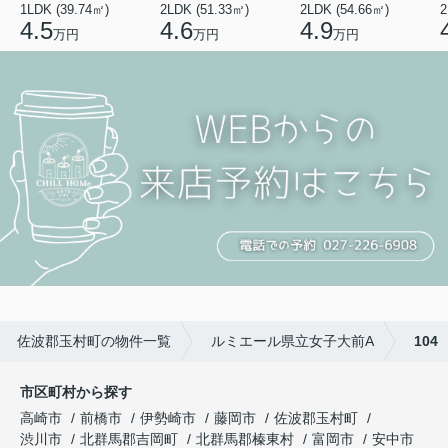
1LDK (39.74㎡)
2LDK (51.33㎡)
2LDK (54.66㎡)
2
4.5
4.6
4.9
万円
万円
万円
佐波郡玉村町の物件一覧
ルミエール県立女子大前A
104
市区町村から探す
高崎市
前橋市
伊勢崎市
藤岡市
佐波郡玉村町
渋川市
北群馬郡吉岡町
北群馬郡榛東村
富岡市
安中市