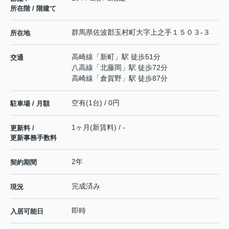
所在階 / 階建て
群馬県
佐波郡玉村町
大字上之手
１５０３-３
所在地
高崎線
「
新町
」駅 徒歩51分
交通
八高線
「
北藤岡
」駅 徒歩72分
高崎線
「
倉賀野
」駅 徒歩87分
空有(1台) / 0円
駐車場 / 月額
1ヶ月(新賃料) / -
更新料 /
更新事務手数料
2年
契約期間
完成済み
現況
即時
入居可能日