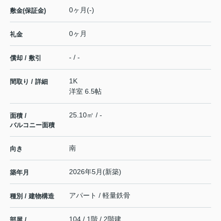
0ヶ月(-)
敷金(保証金)
0ヶ月
礼金
- / -
償却 / 敷引
1K
間取り / 詳細
洋室 6.5帖
25.10㎡ / -
面積 /
バルコニー面積
南
向き
2026年5月(新築)
築年月
アパート / 軽量鉄骨
種別 / 建物構造
104 / 1階 / 2階建
部屋 /