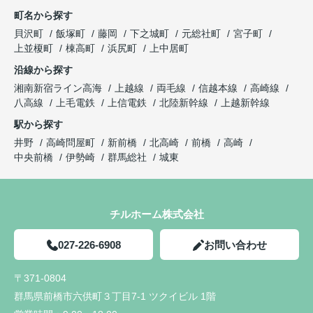
町名から探す
貝沢町
飯塚町
藤岡
下之城町
元総社町
宮子町
上並榎町
棟高町
浜尻町
上中居町
沿線から探す
湘南新宿ライン高海
上越線
両毛線
信越本線
高崎線
八高線
上毛電鉄
上信電鉄
北陸新幹線
上越新幹線
駅から探す
井野
高崎問屋町
新前橋
北高崎
前橋
高崎
中央前橋
伊勢崎
群馬総社
城東
チルホーム株式会社
027-226-6908
お問い合わせ
〒371-0804
群馬県前橋市六供町３丁目7-1 ツクイビル 1階