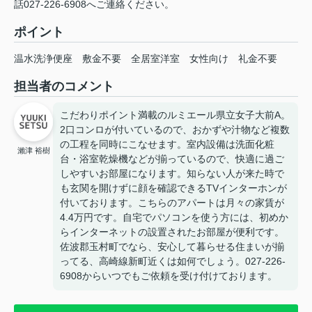
話027-226-6908へご連絡ください。
ポイント
温水洗浄便座
敷金不要
全居室洋室
女性向け
礼金不要
担当者のコメント
こだわりポイント満載のルミエール県立女子大前A。
2口コンロが付いているので、おかずや汁物など複数
の工程を同時にこなせます。室内設備は洗面化粧
瀨津 裕樹
台・浴室乾燥機などが揃っているので、快適に過ご
しやすいお部屋になります。知らない人が来た時で
も玄関を開けずに顔を確認できるTVインターホンが
付いております。こちらのアパートは月々の家賃が
4.4万円です。自宅でパソコンを使う方には、初めか
らインターネットの設置されたお部屋が便利です。
佐波郡玉村町でなら、安心して暮らせる住まいが揃
ってる、高崎線新町近くは如何でしょう。027-226-
6908からいつでもご依頼を受け付けております。