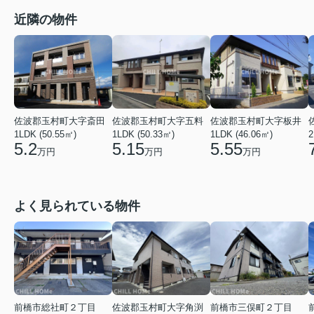
近隣の物件
佐波郡玉村町大字板井
佐波郡玉村町大字斎田
佐波郡玉村町大字五料
1LDK (46.06㎡)
1LDK (50.55㎡)
1LDK (50.33㎡)
2
5.55
5.2
5.15
万円
万円
万円
よく見られている物件
前橋市総社町２丁目
佐波郡玉村町大字角渕
前橋市三俣町２丁目