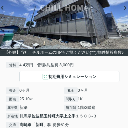
【外観】当社、チルホームのHPもご覧ください(^^)/物件情報多数♪
4.4万円 管理/共益費 3,000円
賃料
初期費用シミュレーション
0ヶ月
0ヶ月
敷金
礼金
25.10㎡
1K
面積
間取り
新築
1階/2階建
築年数
所在階
群馬県
佐波郡玉村町
大字上之手
１５０３-３
所在地
高崎線
「
新町
」駅 徒歩51分
交通