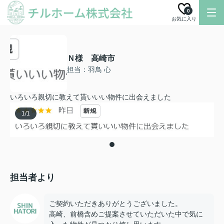
0
お気に入り
Ｎ様 高崎市
担当：羽鳥 心
いろいろ親切に教えて貰いいい物件に出会えました
1
/
1
担当者より
ご契約いただきありがとうございました。
高崎、前橋含めご提案させていただいた中で気に