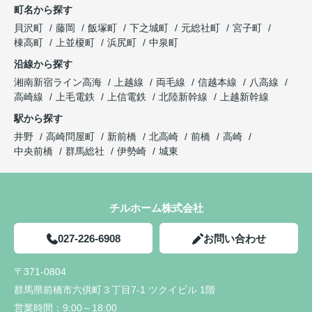
町名から探す
貝沢町
藤岡
飯塚町
下之城町
元総社町
宮子町
棟高町
上並榎町
浜尻町
中泉町
沿線から探す
湘南新宿ライン高海
上越線
両毛線
信越本線
八高線
高崎線
上毛電鉄
上信電鉄
北陸新幹線
上越新幹線
駅から探す
井野
高崎問屋町
新前橋
北高崎
前橋
高崎
中央前橋
群馬総社
伊勢崎
城東
チルホーム株式会社
027-226-6908
お問い合わせ
〒371-0804
群馬県前橋市六供町３丁目7-1 ツクイビル 1階
営業時間：
9:00～18:00