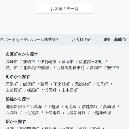
お客様の声一覧
アパートならチルホーム株式会社
お客様の声
S様 高崎市
市区町村から探す
高崎市
前橋市
伊勢崎市
藤岡市
佐波郡玉村町
渋川市
北群馬郡吉岡町
北群馬郡榛東村
富岡市
安中市
町名から探す
貝沢町
飯塚町
藤岡
下之城町
元総社町
宮子町
上並榎町
棟高町
浜尻町
上中居町
沿線から探す
湘南新宿ライン高海
上越線
両毛線
信越本線
高崎線
八高線
上毛電鉄
上信電鉄
北陸新幹線
上越新幹線
駅から探す