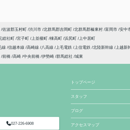
佐波郡玉村町
渋川市
北群馬郡吉岡町
北群馬郡榛東村
富岡市
安中
元総社町
宮子町
上並榎町
棟高町
浜尻町
上中居町
毛線
信越本線
高崎線
八高線
上毛電鉄
上信電鉄
北陸新幹線
上越新
前橋
高崎
中央前橋
伊勢崎
群馬総社
城東
トップページ
スタッフ
ブログ
027-226-6908
アクセスマップ