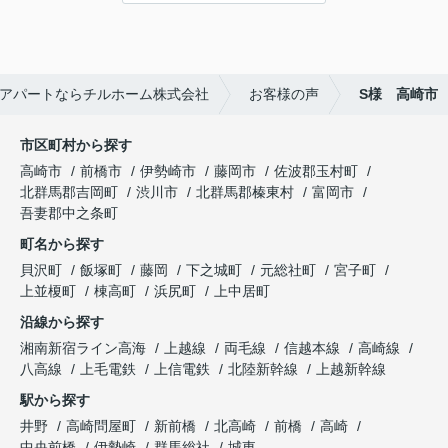
アパートならチルホーム株式会社
お客様の声
S様 高崎市
市区町村から探す
高崎市
前橋市
伊勢崎市
藤岡市
佐波郡玉村町
北群馬郡吉岡町
渋川市
北群馬郡榛東村
富岡市
吾妻郡中之条町
町名から探す
貝沢町
飯塚町
藤岡
下之城町
元総社町
宮子町
上並榎町
棟高町
浜尻町
上中居町
沿線から探す
湘南新宿ライン高海
上越線
両毛線
信越本線
高崎線
八高線
上毛電鉄
上信電鉄
北陸新幹線
上越新幹線
駅から探す
井野
高崎問屋町
新前橋
北高崎
前橋
高崎
中央前橋
伊勢崎
群馬総社
城東