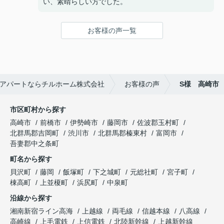
い、素晴らしい方でした。
お客様の声一覧
アパートならチルホーム株式会社
お客様の声
S様 高崎市
市区町村から探す
高崎市
前橋市
伊勢崎市
藤岡市
佐波郡玉村町
北群馬郡吉岡町
渋川市
北群馬郡榛東村
富岡市
吾妻郡中之条町
町名から探す
貝沢町
藤岡
飯塚町
下之城町
元総社町
宮子町
棟高町
上並榎町
浜尻町
中泉町
沿線から探す
湘南新宿ライン高海
上越線
両毛線
信越本線
八高線
高崎線
上毛電鉄
上信電鉄
北陸新幹線
上越新幹線