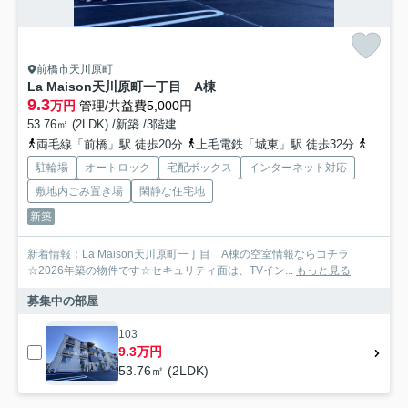
前橋市天川原町
La Maison天川原町一丁目 A棟
9.3
万円
管理/共益費5,000円
53.76㎡ (2LDK) /新築 /3階建
両毛線「前橋」駅 徒歩20分
上毛電鉄「城東」駅 徒歩32分
上毛電
駐輪場
オートロック
宅配ボックス
インターネット対応
敷地内ごみ置き場
閑静な住宅地
新築
新着情報：La Maison天川原町一丁目 A棟の空室情報ならコチラ
☆2026年築の物件です☆セキュリティ面は、TVイン...
もっと見る
募集中の部屋
103
9.3万円
53.76㎡ (2LDK)