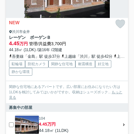
NEW
渋川市金井
レーゲン ボーゲンＢ
4.45
万円
管理/共益費3,700円
44.18㎡ (1LDK) /築16年 /2階建
吾妻線「金島」駅 徒歩37分
上越線「渋川」駅 徒歩42分
上越線「敷島」駅 徒歩73分
駐輪場
防犯カメラ
閑静な住宅地
耐震構造
好立地
静かな環境
閑静な住宅地にあるアパートです。広い部屋にお住みになりたい方は
1LDKを検討してみてはいかがですか。収納はシューズボック...
もっと
見る
募集中の部屋
104
4.45万円
44.18㎡ (1LDK)