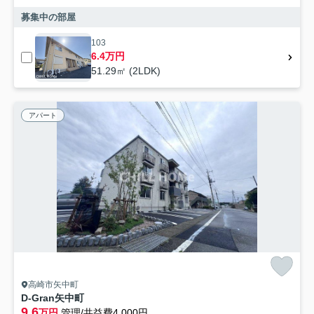
募集中の部屋
103
6.4万円
51.29㎡ (2LDK)
アパート
高崎市矢中町
D-Gran矢中町
9.6
万円
管理/共益費4,000円