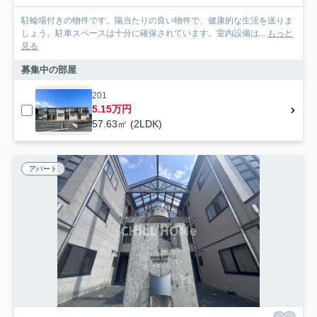
駐輪場付きの物件です。陽当たりの良い物件で、健康的な生活を送りま
しょう。駐車スペースは十分に確保されています。室内設備は...
もっと
見る
募集中の部屋
201
5.15万円
57.63㎡ (2LDK)
アパート