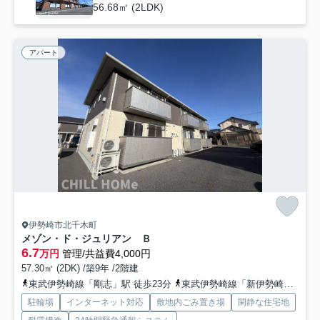
56.68㎡ (2LDK)
アパート
伊勢崎市北千木町
メゾン・ド・ジュリアン Ｂ
6.7
万円
管理/共益費4,000円
57.30㎡ (2DK) /築9年 /2階建
東武伊勢崎線「剛志」駅 徒歩23分
東武伊勢崎線「新伊勢崎」駅 徒歩26分
駐輪場
インターネット対応
敷地内ごみ置き場
閑静な住宅地