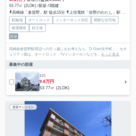
53.77㎡ (2LDK) /新築 /3階建
高崎線「倉賀野」駅 徒歩15分
上信電鉄「佐野のわたし」駅 徒歩43分
駐輪場
オートロック
インターネット対応
閑静な住宅地
耐震構造
好立地
新築
高崎線倉賀野駅周辺への引っ越しをお考えなら「D-Gran矢中町」。セキ
ュリティ面は、オートロック・TVインターホンなどを...
もっと見る
募集中の部屋
101
9.6万円
53.77㎡ (2LDK)
賃貸マンション