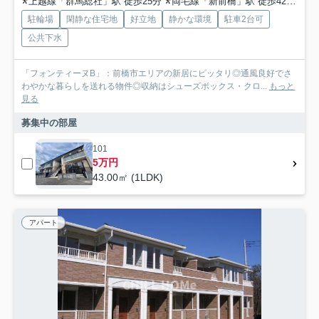
上越線「群馬総社」駅 徒歩25分
両毛線「新前橋」駅 徒歩42分
上
駐輪場
閑静な住宅地
好立地
静かな環境
駐車2台可
公共下水
「フォンティーヌB」：前橋市エリアの新居にピッタリ◎通風良好でさ
わやかな暮らしを送れる物件◎収納はシューズボックス・クロ...
もっと
見る
募集中の部屋
101
5万円
43.00㎡ (1LDK)
アパート