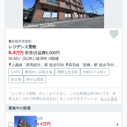
前橋市荒牧町
レジデンス荒牧
6.4
万円
管理/共益費5,000円
56.68㎡ (2LDK) /築39年 /4階建
上越線「群馬総社」駅 徒歩53分
両毛線「前橋」駅 徒歩76分
両毛
CATV
敷地内ごみ置き場
閑静な住宅地
外観タイル張り
好立地
静かな環境
「レジデンス荒牧」のここがイチオシ。このお部屋は56.56㎡です。外
装もおしゃれで快適な生活をおくることができるマンショ...
もっと見る
募集中の部屋
105
6.4万円