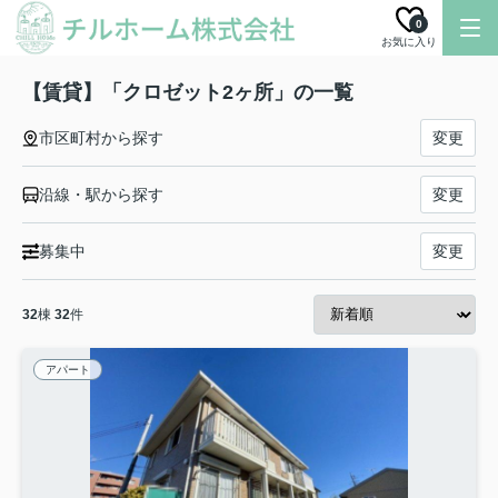
0
お気に入り
【賃貸】「クロゼット2ヶ所」の一覧
市区町村から探す
変更
沿線・駅から探す
変更
募集中
変更
32
棟
32
件
アパート