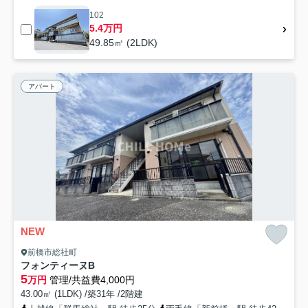
102
5.4万円
49.85㎡ (2LDK)
アパート
NEW
前橋市総社町
フォンティーヌB
5
万円
管理/共益費4,000円
43.00㎡ (1LDK) /築31年 /2階建