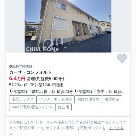
高崎市剣崎町
カーサ・コンフォルト
6.4
万円
管理/共益費5,000円
51.29㎡ (2LDK) /築12年 /2階建
信越本線「群馬八幡」駅 徒歩20分
信越本線「安中」駅 徒歩48分
宅配ボックス
インターネット対応
閑静な住宅地
耐震構造
24時間緊急通報システム
好立地
来客時にはTVインターホンを使用して訪問者の顔を確認することができ
るので防犯対策につながります♪共用部には宅配ボックスを...
もっと見
る