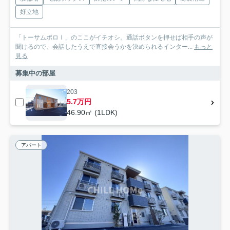
好立地
「トーサムポロⅠ」のここがイチオシ。通話ボタンを押せば相手の声が
聞けるので、会話したうえで直接会うかを決められるインター...
もっと
見る
募集中の部屋
203
5.7万円
46.90㎡ (1LDK)
アパート