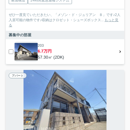
耐震構造
24時間緊急通報システム
ぜひ一度見ていただきたい、「メゾン・ド・ジュリアン Ｂ」です♪2人
入居可能の物件です♪収納はクロゼット・シューズボックス...
もっと見
る
募集中の部屋
203
6.7万円
57.30㎡ (2DK)
アパート