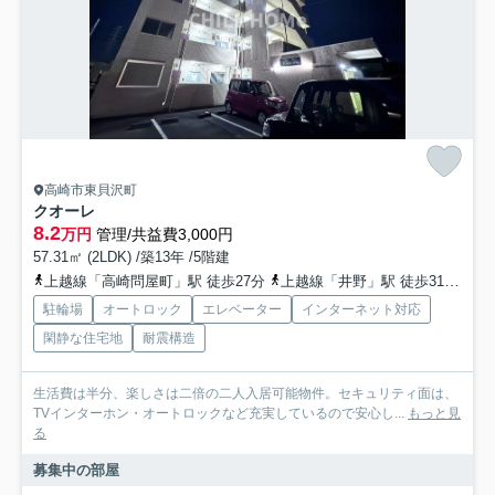
高崎市東貝沢町
クオーレ
8.2
万円
管理/共益費3,000円
57.31㎡ (2LDK) /築13年 /5階建
上越線「高崎問屋町」駅 徒歩27分
上越線「井野」駅 徒歩31分
高
駐輪場
オートロック
エレベーター
インターネット対応
閑静な住宅地
耐震構造
生活費は半分、楽しさは二倍の二人入居可能物件。セキュリティ面は、
TVインターホン・オートロックなど充実しているので安心し...
もっと見
る
募集中の部屋