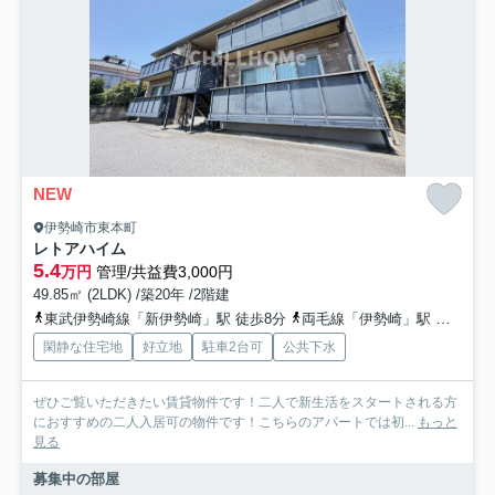
NEW
伊勢崎市東本町
レトアハイム
5.4
万円
管理/共益費3,000円
49.85㎡ (2LDK) /築20年 /2階建
東武伊勢崎線「新伊勢崎」駅 徒歩8分
両毛線「伊勢崎」駅 徒歩24分
閑静な住宅地
好立地
駐車2台可
公共下水
ぜひご覧いただきたい賃貸物件です！二人で新生活をスタートされる方
におすすめの二人入居可の物件です！こちらのアパートでは初...
もっと
見る
募集中の部屋