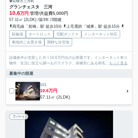
前橋市三河町
グランチェスタ 三河
10.6
万円
管理/共益費5,000円
57.11㎡ (2LDK) /築3年 /3階建
両毛線「前橋」駅 徒歩10分
上毛電鉄「城東」駅 徒歩15分
上毛電
駐輪場
オートロック
宅配ボックス
インターネット対応
敷地内ごみ置き場
閑静な住宅地
設備条件が充実した月々10.6万円台のお部屋です。インターネット有り
物件、生活に役立ち調べものラクラク。前橋市にある両毛...
もっと見る
募集中の部屋
101
10.6万円
57.11㎡ (2LDK)
アパート