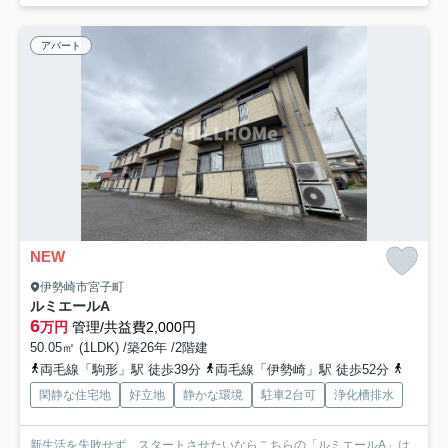
アパート
NEW
伊勢崎市宮子町
ルミエールA
6
万円
管理/共益費2,000円
50.05㎡ (1LDK) /築26年 /2階建
両毛線「駒形」駅 徒歩39分
両毛線「伊勢崎」駅 徒歩52分
東武伊
閑静な住宅地
好立地
静かな環境
駐車2台可
浄化槽排水
新生活を失敗せず、スタートさせたいならこちらの「ルミエールA」は