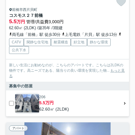
前橋市西片貝町
コスモス２７前橋
5.5
万円
管理/共益費3,000円
62.60㎡ (2LDK) /築35年 /3階建
両毛線「前橋」駅 徒歩30分
上毛電鉄「片貝」駅 徒歩13分
上毛電
CATV
閑静な住宅地
耐震構造
好立地
静かな環境
公共下水
新しい生活にお勧めなのが、こちらのアパートです。こちらは2LDKの
物件です。高ニーズである、陽当りの良い環境を実現した物...
もっと見
る
募集中の部屋
206
5.5万円
62.60㎡ (2LDK)
アパート