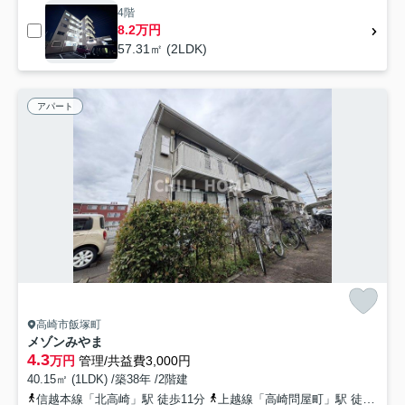
4階
8.2万円
57.31㎡ (2LDK)
アパート
高崎市飯塚町
メゾンみやま
4.3
万円
管理/共益費3,000円
40.15㎡ (1LDK) /築38年 /2階建
信越本線「北高崎」駅 徒歩11分
上越線「高崎問屋町」駅 徒歩28分