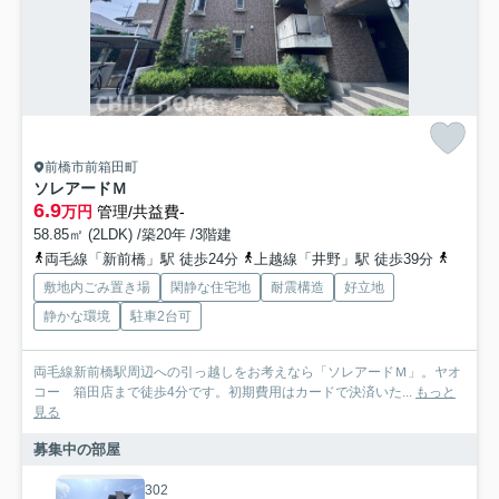
前橋市前箱田町
ソレアードＭ
6.9
万円
管理/共益費-
58.85㎡ (2LDK) /築20年 /3階建
両毛線「新前橋」駅 徒歩24分
上越線「井野」駅 徒歩39分
両毛線
敷地内ごみ置き場
閑静な住宅地
耐震構造
好立地
静かな環境
駐車2台可
両毛線新前橋駅周辺への引っ越しをお考えなら「ソレアードＭ」。ヤオ
コー 箱田店まで徒歩4分です。初期費用はカードで決済いた...
もっと
見る
募集中の部屋
302