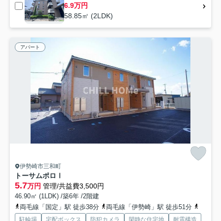
6.9万円
58.85㎡ (2LDK)
アパート
伊勢崎市三和町
トーサムポロⅠ
5.7
万円
管理/共益費3,500円
46.90㎡ (1LDK) /築6年 /2階建
両毛線「国定」駅 徒歩38分
両毛線「伊勢崎」駅 徒歩51分
東武伊
駐輪場
宅配ボックス
防犯カメラ
閑静な住宅地
耐震構造