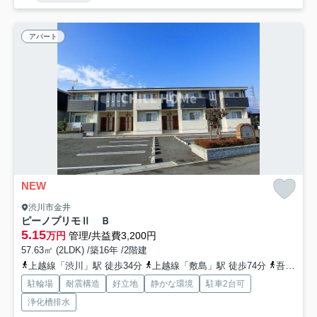
アパート
NEW
渋川市金井
ピーノプリモⅡ Ｂ
5.15
万円
管理/共益費3,200円
57.63㎡ (2LDK) /築16年 /2階建
上越線「渋川」駅 徒歩34分
上越線「敷島」駅 徒歩74分
吾妻線「金島」駅 徒歩39分
駐輪場
耐震構造
好立地
静かな環境
駐車2台可
浄化槽排水