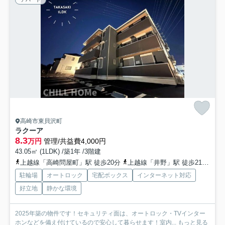
高崎市東貝沢町
ラクーア
8.3
万円
管理/共益費4,000円
43.05㎡ (1LDK) /築1年 /3階建
上越線「高崎問屋町」駅 徒歩20分
上越線「井野」駅 徒歩21分
信
駐輪場
オートロック
宅配ボックス
インターネット対応
好立地
静かな環境
2025年築の物件です！セキュリティ面は、オートロック・TVインター
ホンなどを備え付けているので安心して暮らせます！室内...
もっと見る