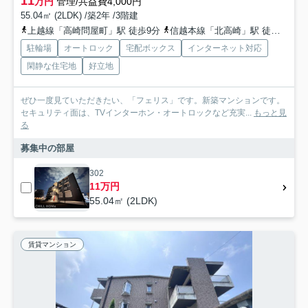
11
万円
管理/共益費4,000円
55.04㎡ (2LDK) /築2年 /3階建
上越線「高崎問屋町」駅 徒歩9分
信越本線「北高崎」駅 徒歩23分
駐輪場
オートロック
宅配ボックス
インターネット対応
閑静な住宅地
好立地
ぜひ一度見ていただきたい、「フェリス」です。新築マンションです。
セキュリティ面は、TVインターホン・オートロックなど充実...
もっと見
る
募集中の部屋
302
11万円
55.04㎡ (2LDK)
賃貸マンション