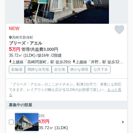
NEW
高崎市新保町
ブリーズ・アエル
5
万円
管理/共益費3,000円
35.72㎡ (1LDK) /築16年 /2階建
上越線「高崎問屋町」駅 徒歩29分
上越線「井野」駅 徒歩32分
高
駐輪場
閑静な住宅地
好立地
静かな環境
公共下水
「ブリーズ・アエル」のここがイチオシ。駐車2台可で、来客にも対応
できます。レイアウトの幅も広がる1LDKのお部屋で楽しい...
もっと見
る
募集中の部屋
101
5万円
35.72㎡ (1LDK)