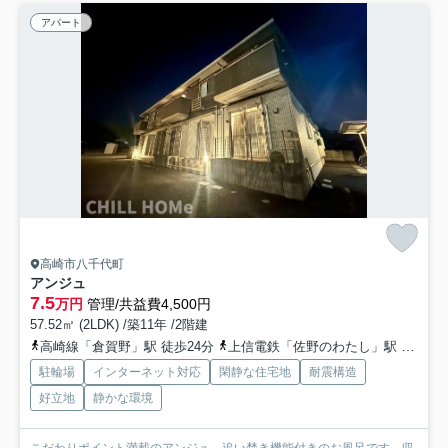
アパート
高崎市八千代町
アンジュ
7.5
万円
管理/共益費4,500円
57.52㎡ (2LDK) /築11年 /2階建
高崎線「倉賀野」駅 徒歩24分
上信電鉄「佐野のわたし」駅 徒歩43分
駐輪場
インターネット対応
閑静な住宅地
耐震構造
好立地
静かな環境
こだわりポイント満載のアンジュ。追い焚き機能付きのお風呂です。収