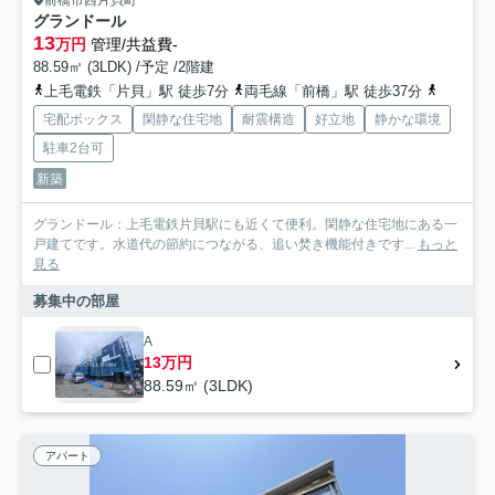
前橋市西片貝町
グランドール
13
万円
管理/共益費-
88.59㎡ (3LDK) /予定 /2階建
上毛電鉄「片貝」駅 徒歩7分
両毛線「前橋」駅 徒歩37分
両毛線「
宅配ボックス
閑静な住宅地
耐震構造
好立地
静かな環境
駐車2台可
新築
グランドール：上毛電鉄片貝駅にも近くて便利。閑静な住宅地にある一
戸建てです。水道代の節約につながる、追い焚き機能付きです...
もっと
見る
募集中の部屋
A
13万円
88.59㎡ (3LDK)
アパート