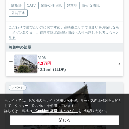
駐輪場
CATV
閑静な住宅地
好立地
静かな環境
公共下水
こだわりで選びたい方におすすめ。高崎市エリアで住まいをお探しなら
「メゾンみやま」。信越本線北高崎駅周辺への引っ越しをお考...
もっと
見る
募集中の部屋
B106
4.3万円
40.15㎡ (1LDK)
アパート
当サイトでは、お客様の当サイト利用状況把握、サービス向上検討を目的と
して、クッキー（Cookie）を使用しています。
詳しくは、当社の
「Cookieの取扱いについて」
をご確認ください。
閉じる