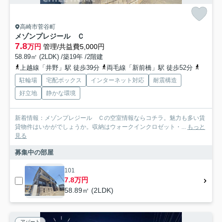
高崎市菅谷町
メゾンプレジール Ｃ
7.8
万円
管理/共益費5,000円
58.89㎡ (2LDK) /築19年 /2階建
上越線「井野」駅 徒歩39分
両毛線「新前橋」駅 徒歩52分
上越線
駐輪場
宅配ボックス
インターネット対応
耐震構造
好立地
静かな環境
新着情報：メゾンプレジール Ｃの空室情報ならコチラ。魅力も多い賃
貸物件はいかがでしょうか。収納はウォークインクロゼット・...
もっと
見る
募集中の部屋
101
7.8万円
58.89㎡ (2LDK)
アパート