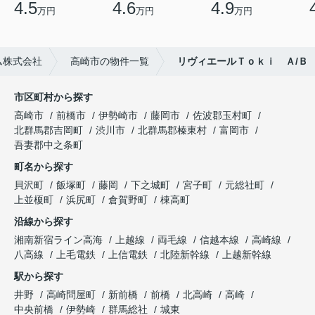
4.5
4.6
4.9
万円
万円
万円
ム株式会社
高崎市の物件一覧
リヴィエールＴｏｋｉ Ａ/Ｂ
市区町村から探す
高崎市
前橋市
伊勢崎市
藤岡市
佐波郡玉村町
北群馬郡吉岡町
渋川市
北群馬郡榛東村
富岡市
吾妻郡中之条町
町名から探す
貝沢町
飯塚町
藤岡
下之城町
宮子町
元総社町
上並榎町
浜尻町
倉賀野町
棟高町
沿線から探す
湘南新宿ライン高海
上越線
両毛線
信越本線
高崎線
八高線
上毛電鉄
上信電鉄
北陸新幹線
上越新幹線
駅から探す
井野
高崎問屋町
新前橋
前橋
北高崎
高崎
中央前橋
伊勢崎
群馬総社
城東