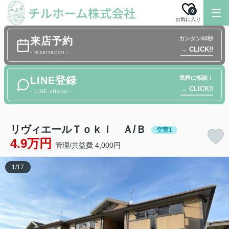
0
お気に入り
来店予約
カンタン60秒
→ CLICK!!
- reservation -
LINE登録
気軽に相談！
→ CLICK!!
- LINE official -
リヴィエールＴｏｋｉ Ａ/Ｂ
空室1
4.9万円
管理/共益費 4,000円
1
/
17