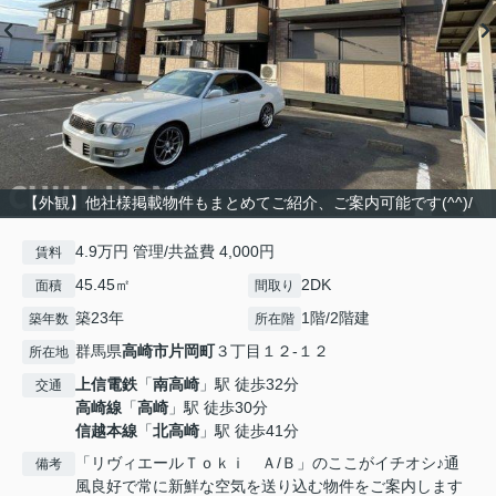
【外観】他社様掲載物件もまとめてご紹介、ご案内可能です(^^)/
4.9万円 管理/共益費 4,000円
賃料
45.45㎡
2DK
面積
間取り
築23年
1階/2階建
築年数
所在階
群馬県
高崎市
片岡町
３丁目１２-１２
所在地
上信電鉄
「
南高崎
」駅 徒歩32分
交通
高崎線
「
高崎
」駅 徒歩30分
信越本線
「
北高崎
」駅 徒歩41分
「リヴィエールＴｏｋｉ Ａ/Ｂ」のここがイチオシ♪通
備考
風良好で常に新鮮な空気を送り込む物件をご案内します