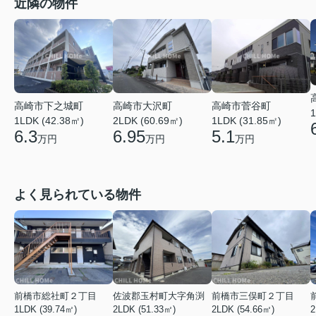
近隣の物件
高崎市菅谷町
高崎市下之城町
高崎市大沢町
1
1LDK (31.85㎡)
1LDK (42.38㎡)
2LDK (60.69㎡)
5.1
6.3
6.95
万円
万円
万円
よく見られている物件
前橋市総社町２丁目
佐波郡玉村町大字角渕
前橋市三俣町２丁目
1LDK (39.74㎡)
2LDK (51.33㎡)
2LDK (54.66㎡)
2