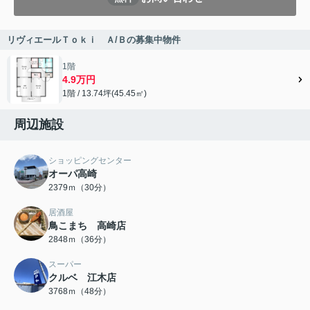
リヴィエールＴｏｋｉ Ａ/Ｂの募集中物件
1階
4.9万円
1階 / 13.74坪(45.45㎡)
周辺施設
ショッピングセンター
オーパ高崎
2379ｍ（30分）
居酒屋
鳥こまち 高崎店
2848ｍ（36分）
スーパー
クルベ 江木店
3768ｍ（48分）