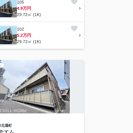
105
4.9万円
29.72㎡ (1K)
102
5.2万円
29.72㎡ (1K)
ト
市
北通町
テエム