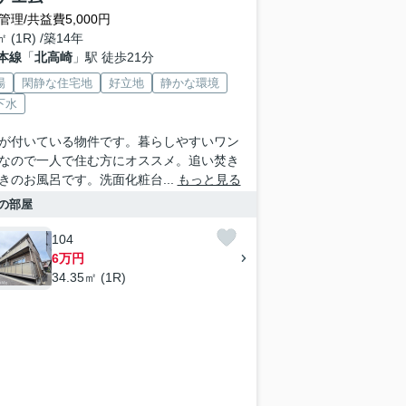
管理/共益費5,000円
㎡ (1R) /築14年
本線
「
北高崎
」駅 徒歩21分
場
閑静な住宅地
好立地
静かな環境
下水
が付いている物件です。暮らしやすいワン
なので一人で住む方にオススメ。追い焚き
きのお風呂です。洗面化粧台...
もっと見る
の部屋
104
6万円
34.35㎡ (1R)