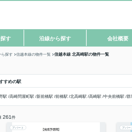
ら探す
沿線から探す
会社概要
信越本線 北高崎駅の物件一覧
から探す
信越本線の物件一覧
すすめの駅
野駅
/
高崎問屋町駅
/
新前橋駅
/
前橋駅
/
北高崎駅
/
高崎駅
/
中央前橋駅
/
群
261
棟
件
アパート
アパー