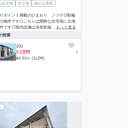
な住宅地
好立地
静かな環境
りポイント満載のひまわり ノツケ◎駐輪
の物件です◎こちらは閑静な住宅地に立地
件です◎室内設備は浴室乾燥...
もっと見る
の部屋
202
7.1万円
44.32㎡ (1LDK)
ト