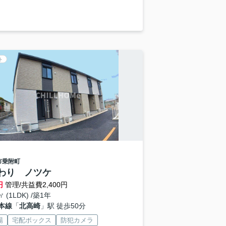
ト
市
乗附町
わり ノツケ
円
管理/共益費2,400円
㎡ (1LDK) /築1年
本線
「
北高崎
」駅 徒歩50分
場
宅配ボックス
防犯カメラ