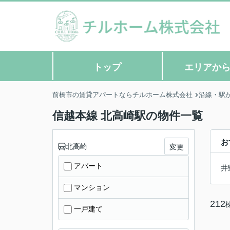
トップ
エリアか
前橋市の賃貸アパートならチルホーム株式会社
沿線・駅
信越本線 北高崎駅の物件一覧
お
北高崎
変更
アパート
井
マンション
212
一戸建て