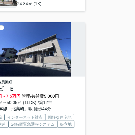
24.84㎡ (1K)
ト
市
貝沢町
ビ Ｅ
円～
7.5
万円
管理/共益費5,000円
㎡～50.05㎡ (1LDK) /築12年
本線
「
北高崎
」駅 徒歩44分
場
インターネット対応
閑静な住宅地
構造
24時間緊急通報システム
好立地