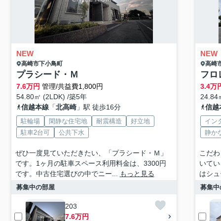
NEW
NEW
高崎市
下小鳥町
高崎
プラシード・Ｍ
フロ
7.6
万円
管理/共益費1,800円
3.4
万
54.80㎡ (2LDK) /築5年
24.84
信越本線
「
北高崎
」駅 徒歩16分
信越
駐輪場
閑静な住宅地
耐震構造
好立地
イン
駐車2台可
公共下水
静か
ぜひ一度見ていただきたい、「プラシード・Ｍ」
こだわ
です。1ヶ月の駐車スペース利用料金は、3300円
いてい
です。中古住宅選びの中でニー...
もっと見る
はシュ
募集中の部屋
募集中
203
7.6万円