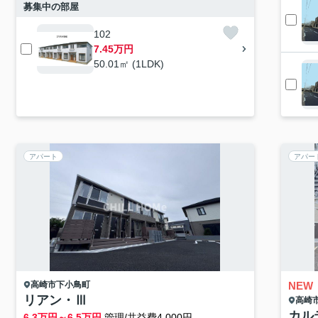
募集中の部屋
102
7.45万円
50.01㎡ (1LDK)
アパート
アパー
高崎市
下小鳥町
NEW
リアン・Ⅲ
高崎
カル
6.3
万円～
6.5
万円
管理/共益費4,000円