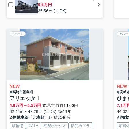
6.5万円
36.56㎡ (1LDK)
アパート
アパー
NEW
NEW
高崎市
福島町
高崎
アリエッタⅠ
ひま
4.8
万円～
5.5
万円
管理/共益費1,800円
7.1
万
32.44㎡～42.28㎡ (1LDK) /築11年
44.32
信越本線
「
北高崎
」駅 徒歩46分
信越
駐輪場
CATV
宅配ボックス
防犯カメラ
駐輪