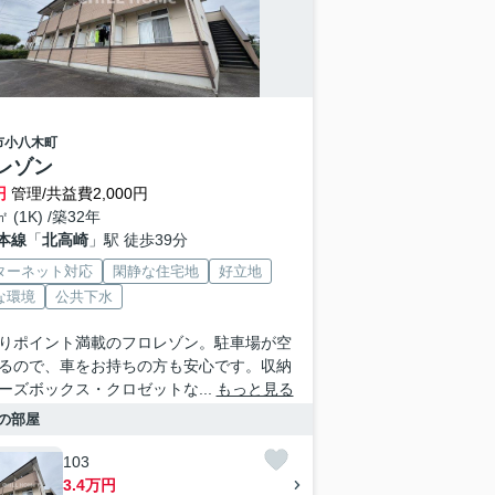
市
小八木町
レゾン
円
管理/共益費2,000円
㎡ (1K) /築32年
本線
「
北高崎
」駅 徒歩39分
ターネット対応
閑静な住宅地
好立地
な環境
公共下水
りポイント満載のフロレゾン。駐車場が空
るので、車をお持ちの方も安心です。収納
ーズボックス・クロゼットな...
もっと見る
の部屋
103
3.4万円