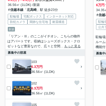
36.56㎡ (1LDK) /新築
6
万円
信越本線
「
北高崎
」駅 徒歩23分
34.35
信越
駐輪場
宅配ボックス
インターネット対応
駐輪
防犯カメラ
閑静な住宅地
耐震構造
公共
新築
「リアン・Ⅲ」のここがイチオシ。こちらの物件
駐輪場
はアパートです。収納はシューズボックス・クロ
ルーム
ゼットなど豊富なので、広々と空間...
もっと見る
機能付
募集中の部屋
募集中
103
6.3万円
36.56㎡ (1LDK)
102
6.3万円
36.56㎡ (1LDK)
105