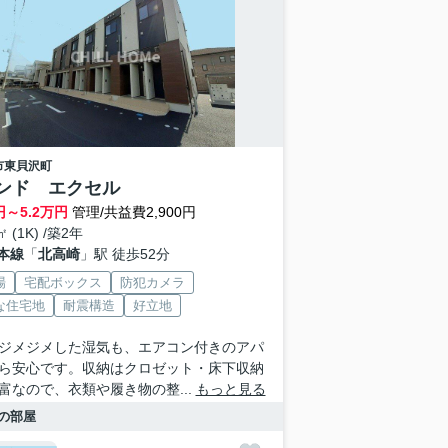
市
東貝沢町
ンド エクセル
円～
5.2
万円
管理/共益費2,900円
㎡ (1K) /築2年
本線
「
北高崎
」駅 徒歩52分
場
宅配ボックス
防犯カメラ
な住宅地
耐震構造
好立地
ジメジメした湿気も、エアコン付きのアパ
ら安心です。収納はクロゼット・床下収納
富なので、衣類や履き物の整...
もっと見る
の部屋