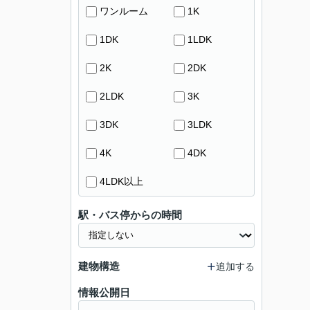
ワンルーム
1K
1DK
1LDK
2K
2DK
2LDK
3K
3DK
3LDK
4K
4DK
4LDK以上
駅・バス停からの時間
建物構造
追加する
情報公開日