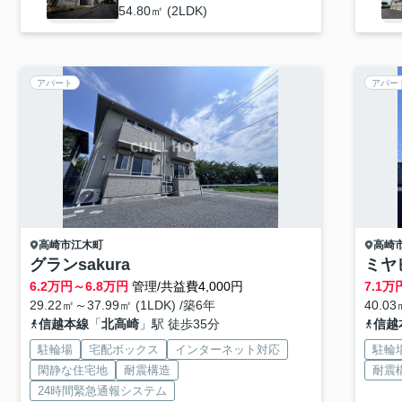
54.80㎡ (2LDK)
アパート
アパー
高崎市
江木町
高崎
グランsakura
ミヤ
6.2
万円～
6.8
万円
管理/共益費4,000円
7.1
万
29.22㎡～37.99㎡ (1LDK) /築6年
40.03
信越本線
「
北高崎
」駅 徒歩35分
信越
駐輪場
宅配ボックス
インターネット対応
駐輪
閑静な住宅地
耐震構造
耐震
24時間緊急通報システム