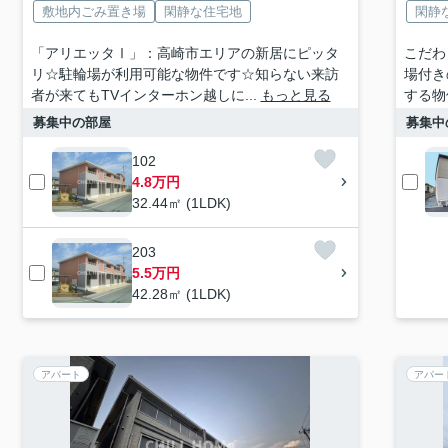
敷地内ごみ置き場
閑静な住宅地
閑静
「アリエッタⅠ」：高崎市エリアの新居にピッタ
こだわ
リ☆駐輪場が利用可能な物件です☆知らない来訪
場付き
者が来てもTVインターホン越しに...
もっと見る
する物
募集中の部屋
募集中
102
4.8万円
32.44㎡ (1LDK)
203
5.5万円
42.28㎡ (1LDK)
アパート
アパー