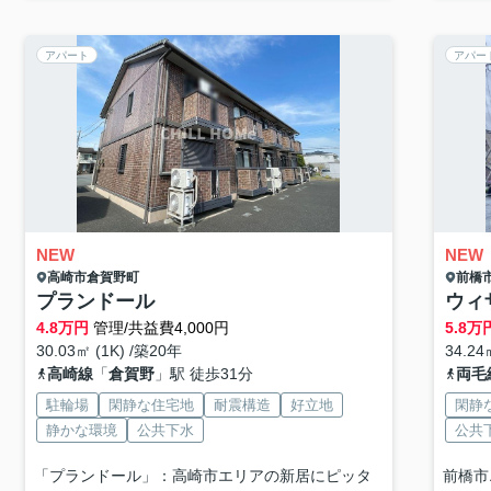
アパート
アパー
NEW
NEW
高崎市
倉賀野町
前橋
プランドール
ウィ
4.8
万円
管理/共益費4,000円
5.8
万
30.03㎡ (1K) /築20年
34.24
高崎線
「
倉賀野
」駅 徒歩31分
両毛
駐輪場
閑静な住宅地
耐震構造
好立地
閑静
静かな環境
公共下水
公共
「プランドール」：高崎市エリアの新居にピッタ
前橋市