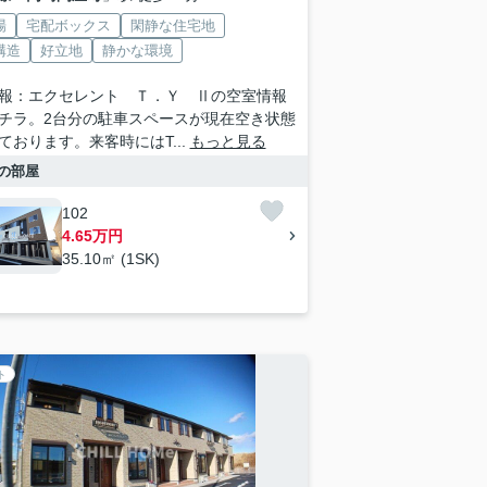
場
宅配ボックス
閑静な住宅地
構造
好立地
静かな環境
報：エクセレント Ｔ．Ｙ Ⅱの空室情報
チラ。2台分の駐車スペースが現在空き状態
ております。来客時にはT...
もっと見る
の部屋
102
4.65万円
35.10㎡ (1SK)
ト