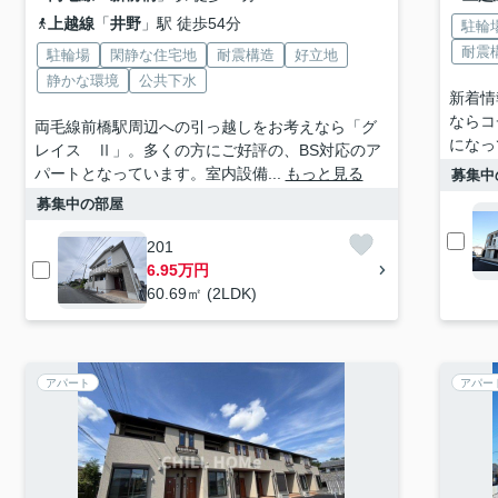
上越線
「
井野
」駅 徒歩54分
駐輪
耐震
駐輪場
閑静な住宅地
耐震構造
好立地
静かな環境
公共下水
新着情
ならコ
両毛線前橋駅周辺への引っ越しをお考えなら「グ
になっ
レイス Ⅱ」。多くの方にご好評の、BS対応のア
パートとなっています。室内設備...
もっと見る
募集中
募集中の部屋
201
6.95万円
60.69㎡ (2LDK)
アパート
アパー