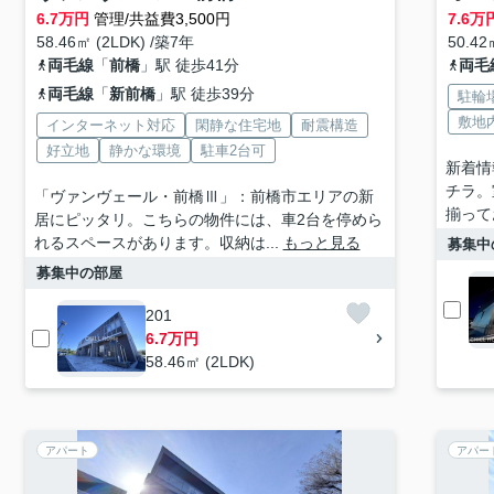
6.7
万円
管理/共益費3,500円
7.6
万
58.46㎡ (2LDK) /築7年
50.42
両毛線
「
前橋
」駅 徒歩41分
両毛
両毛線
「
新前橋
」駅 徒歩39分
駐輪
敷地
インターネット対応
閑静な住宅地
耐震構造
好立地
静かな環境
駐車2台可
新着情
チラ。
「ヴァンヴェール・前橋Ⅲ」：前橋市エリアの新
揃って
居にピッタリ。こちらの物件には、車2台を停めら
れるスペースがあります。収納は...
もっと見る
募集中
募集中の部屋
201
6.7万円
58.46㎡ (2LDK)
アパート
アパー