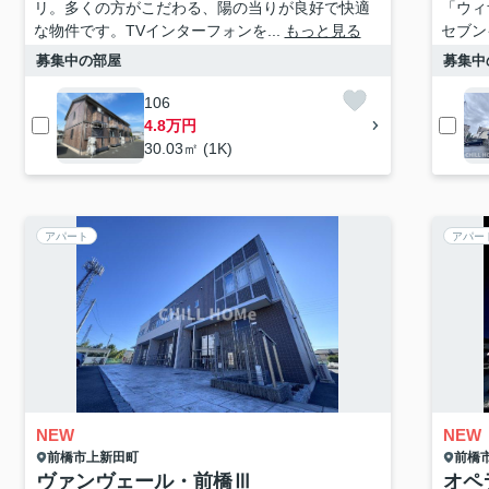
リ。多くの方がこだわる、陽の当りが良好で快適
「ウィ
な物件です。TVインターフォンを...
もっと見る
セブン
募集中の部屋
募集中
106
4.8万円
30.03㎡ (1K)
アパート
アパー
NEW
NEW
前橋市
上新田町
前橋
ヴァンヴェール・前橋Ⅲ
オペ