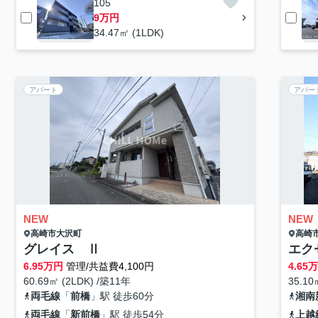
105
9万円
34.47㎡ (1LDK)
アパート
アパー
NEW
NEW
高崎市
大沢町
高崎
グレイス Ⅱ
エク
6.95
万円
管理/共益費4,100円
4.65
60.69㎡ (2LDK) /築11年
35.10
両毛線
「
前橋
」駅 徒歩60分
湘南
両毛線
「
新前橋
」駅 徒歩54分
上越