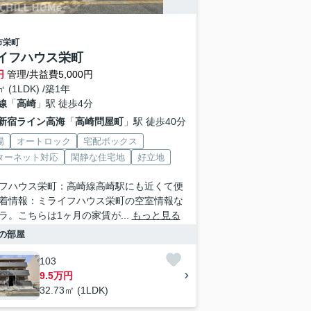
市
栄町
イフハウス栄町
円
管理/共益費5,000円
㎡ (1LDK) /築1年
線
「
高崎
」駅 徒歩4分
新宿ライン高海
「
高崎問屋町
」駅 徒歩40分
場
オートロック
宅配ボックス
ターネット対応
閑静な住宅地
好立地
フハウス栄町：高崎線高崎駅にも近くて便
着情報：ミライフハウス栄町の空室情報な
ラ。こちらは1ヶ月の家賃が...
もっと見る
の部屋
103
9.5万円
32.73㎡ (1LDK)