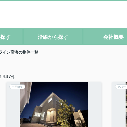
ら探す
沿線から探す
会社概要
ライン高海の物件一覧
947
棟
件
一戸建て
アパー