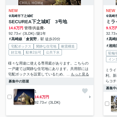
NEW
NEW
高崎市
下之城町
高崎
SECUREA下之城町 3号地
ミラ
14.6
万円
管理/共益費-
9.5
万
92.73㎡ (3LDK) /築1年
32.73
高崎線
「
倉賀野
」駅 徒歩20分
高崎
湘南
宅配ボックス
閑静な住宅地
耐震構造
好立地
駐車2台可
公共下水
駐輪
イン
様々な用途に使える専用庭があります。こちらの
一戸建ては閑静な住宅地にあります。共用部には
ミライ
宅配ボックスを設置しているため、...
もっと見る
利。新
らコチ
募集中の部屋
募集中
1
14.6万円
92.73㎡ (3LDK)