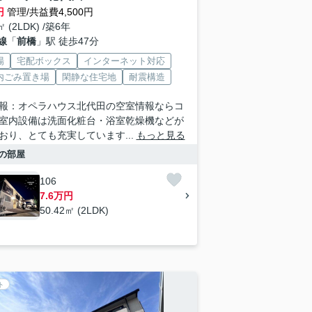
円
管理/共益費4,500円
㎡ (2LDK) /築6年
線
「
前橋
」駅 徒歩47分
場
宅配ボックス
インターネット対応
内ごみ置き場
閑静な住宅地
耐震構造
報：オペラハウス北代田の空室情報ならコ
室内設備は洗面化粧台・浴室乾燥機などが
おり、とても充実しています...
もっと見る
の部屋
106
7.6万円
50.42㎡ (2LDK)
ト