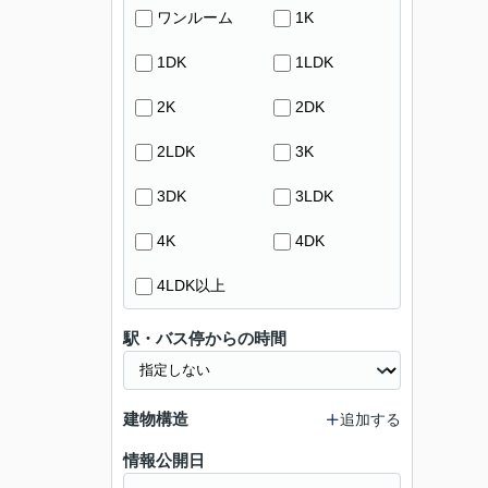
ワンルーム
1K
1DK
1LDK
2K
2DK
2LDK
3K
3DK
3LDK
4K
4DK
4LDK以上
駅・バス停からの時間
建物構造
追加する
情報公開日