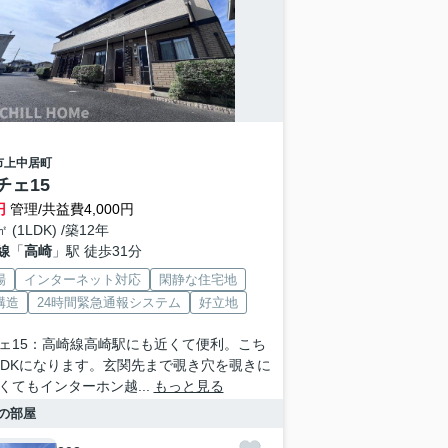
市
上中居町
チェ15
円
管理/共益費4,000円
㎡ (1LDK) /築12年
線
「
高崎
」駅 徒歩31分
場
インターネット対応
閑静な住宅地
構造
24時間緊急通報システム
好立地
ェ15：高崎線高崎駅にも近くて便利。こち
LDKになります。玄関先まで覗き穴を覗きに
くてもインターホン越...
もっと見る
の部屋