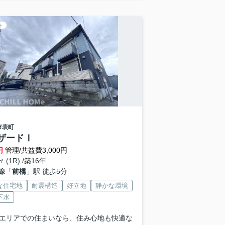
ト
市
表町
ザードⅠ
円
管理/共益費3,000円
㎡ (1R) /築16年
線
「
前橋
」駅 徒歩5分
な住宅地
耐震構造
好立地
静かな環境
下水
エリアでの住まいなら、住み心地も快適な