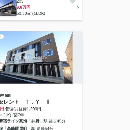
203
6.6万円
50.30㎡ (1LDK)
ト
市
中泉町
セレント Ｔ．Ｙ Ⅱ
万円
管理/共益費1,200円
㎡ (1K) /築7年
新宿ライン高海
「
井野
」駅 徒歩45分
線
「
高崎問屋町
」駅 徒歩54分