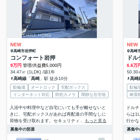
NEW
NEW
高崎市
岩押町
高崎
コンフォート岩押
ドル
9
万円
管理/共益費5,000円
6.6
万
34.47㎡ (1LDK) /築1年
50.30
高崎線
「
高崎
」駅 徒歩10分
高崎
駐輪場
オートロック
宅配ボックス
駐輪
インターネット対応
防犯カメラ
閑静な住宅地
耐震
入浴中や料理中など自宅にいても手が離せないと
ドルチ
きに、宅配ボックスがあれば再配達の手間なしに
らは1
荷物を受け取れます。セキュリティ...
もっと見る
行かな
募集中の部屋
募集中