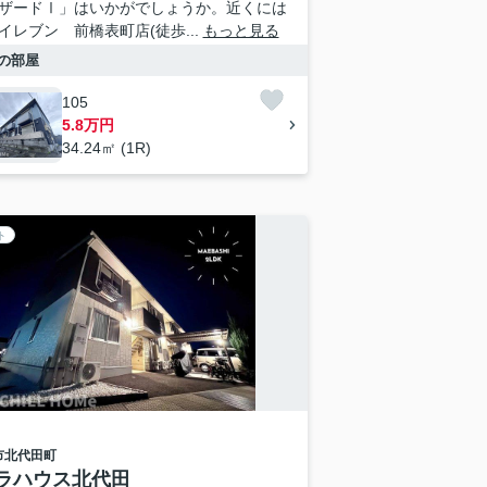
ザードⅠ」はいかがでしょうか。近くには
イレブン 前橋表町店(徒歩...
もっと見る
の部屋
105
5.8万円
34.24㎡ (1R)
ト
市
北代田町
ラハウス北代田