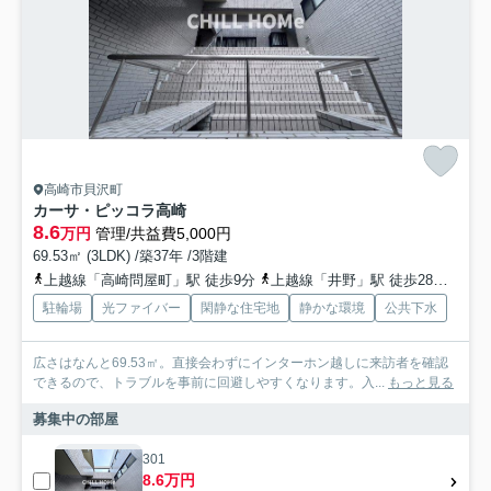
高崎市貝沢町
カーサ・ピッコラ高崎
8.6
万円
管理/共益費5,000円
69.53㎡ (3LDK) /築37年 /3階建
上越線「高崎問屋町」駅 徒歩9分
上越線「井野」駅 徒歩28分
信越
駐輪場
光ファイバー
閑静な住宅地
静かな環境
公共下水
広さはなんと69.53㎡。直接会わずにインターホン越しに来訪者を確認
できるので、トラブルを事前に回避しやすくなります。入...
もっと見る
募集中の部屋
301
8.6万円