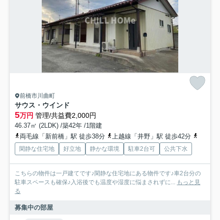
前橋市川曲町
サウス・ウインド
5
万円
管理/共益費2,000円
46.37㎡ (2LDK) /築42年 /1階建
両毛線「新前橋」駅 徒歩38分
上越線「井野」駅 徒歩42分
上越線
閑静な住宅地
好立地
静かな環境
駐車2台可
公共下水
こちらの物件は一戸建てです♪閑静な住宅地にある物件です♪車2台分の
駐車スペースも確保♪入浴後でも温度や湿度に悩まされずに...
もっと見
る
募集中の部屋