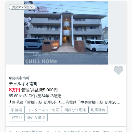
賃貸マンション
前橋市南町
チェルキオ南町
8
万円
管理/共益費5,000円
85.60㎡ (3LDK) /築34年 /3階建
両毛線「前橋」駅 徒歩8分
上毛電鉄「中央前橋」駅 徒歩20分
両毛
駐輪場
インターネット対応
閑静な住宅地
耐震構造
好立地
静かな環境