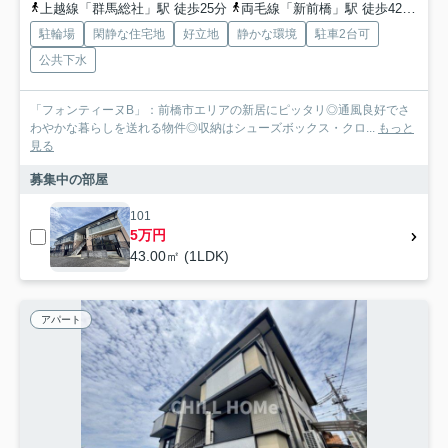
上越線「群馬総社」駅 徒歩25分
両毛線「新前橋」駅 徒歩42分
上
駐輪場
閑静な住宅地
好立地
静かな環境
駐車2台可
公共下水
「フォンティーヌB」：前橋市エリアの新居にピッタリ◎通風良好でさ
わやかな暮らしを送れる物件◎収納はシューズボックス・クロ...
もっと
見る
募集中の部屋
101
5万円
43.00㎡ (1LDK)
アパート