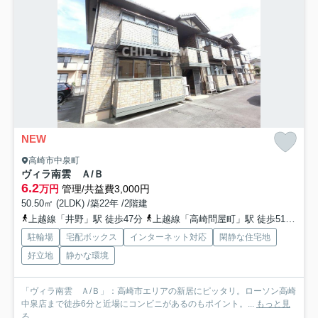
NEW
高崎市中泉町
ヴィラ南雲 Ａ/Ｂ
6.2
万円
管理/共益費3,000円
50.50㎡ (2LDK) /築22年 /2階建
上越線「井野」駅 徒歩47分
上越線「高崎問屋町」駅 徒歩51分
両
駐輪場
宅配ボックス
インターネット対応
閑静な住宅地
好立地
静かな環境
「ヴィラ南雲 Ａ/Ｂ」：高崎市エリアの新居にピッタリ。ローソン高崎
中泉店まで徒歩6分と近場にコンビニがあるのもポイント。...
もっと見
る