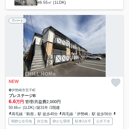
46.55㎡ (1LDK)
アパート
NEW
伊勢崎市宮子町
プレステージB
6.6
万円
管理/共益費2,000円
50.66㎡ (1LDK) /築31年 /2階建
両毛線「駒形」駅 徒歩40分
両毛線「伊勢崎」駅 徒歩56分
東武伊
閑静な住宅地
好立地
静かな環境
駐車2台可
公共下水