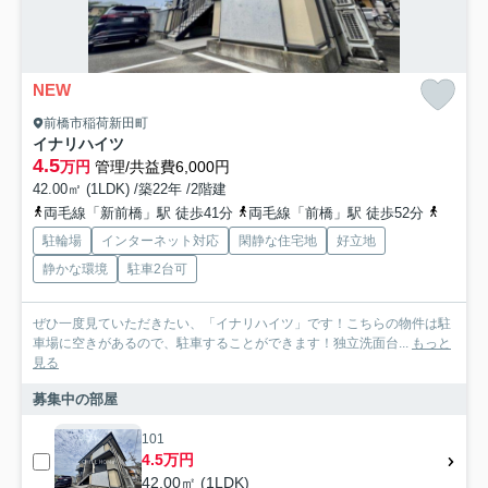
NEW
前橋市稲荷新田町
イナリハイツ
4.5
万円
管理/共益費6,000円
42.00㎡ (1LDK) /築22年 /2階建
両毛線「新前橋」駅 徒歩41分
両毛線「前橋」駅 徒歩52分
上越線
駐輪場
インターネット対応
閑静な住宅地
好立地
静かな環境
駐車2台可
ぜひ一度見ていただきたい、「イナリハイツ」です！こちらの物件は駐
車場に空きがあるので、駐車することができます！独立洗面台...
もっと
見る
募集中の部屋
101
4.5万円
42.00㎡ (1LDK)