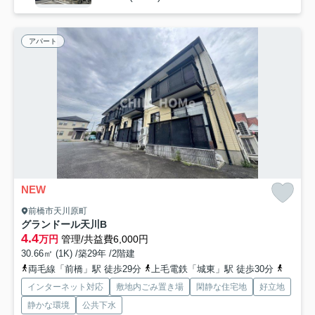
アパート
NEW
前橋市天川原町
グランドール天川B
4.4
万円
管理/共益費6,000円
30.66㎡ (1K) /築29年 /2階建
両毛線「前橋」駅 徒歩29分
上毛電鉄「城東」駅 徒歩30分
両毛線
インターネット対応
敷地内ごみ置き場
閑静な住宅地
好立地
静かな環境
公共下水