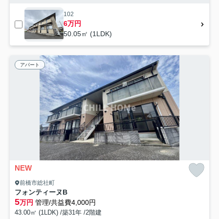
102
6万円
50.05㎡ (1LDK)
アパート
NEW
前橋市総社町
フォンティーヌB
5
万円
管理/共益費4,000円
43.00㎡ (1LDK) /築31年 /2階建