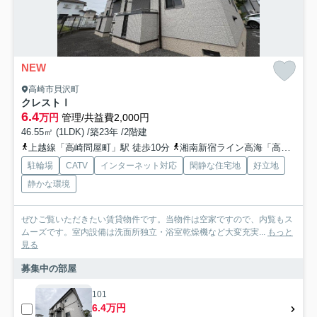
NEW
高崎市貝沢町
クレストⅠ
6.4
万円
管理/共益費2,000円
46.55㎡ (1LDK) /築23年 /2階建
上越線「高崎問屋町」駅 徒歩10分
湘南新宿ライン高海「高崎問屋町」駅 徒歩11分
駐輪場
CATV
インターネット対応
閑静な住宅地
好立地
静かな環境
ぜひご覧いただきたい賃貸物件です。当物件は空家ですので、内覧もス
ムーズです。室内設備は洗面所独立・浴室乾燥機など大変充実...
もっと
見る
募集中の部屋
101
6.4万円