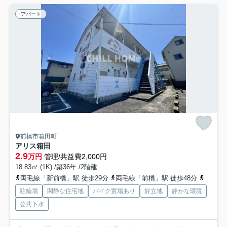
アパート
前橋市箱田町
アリス箱田
2.9
万円
管理/共益費2,000円
18.83㎡ (1K) /築36年 /2階建
両毛線「新前橋」駅 徒歩29分
両毛線「前橋」駅 徒歩48分
上越線
駐輪場
閑静な住宅地
バイク置場あり
好立地
静かな環境
公共下水