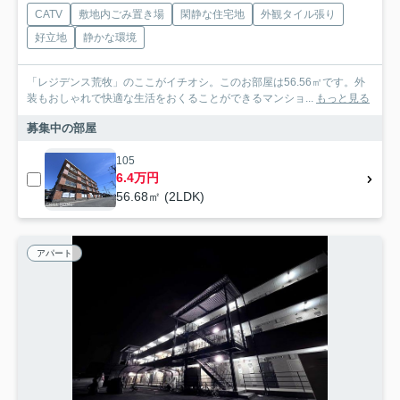
CATV
敷地内ごみ置き場
閑静な住宅地
外観タイル張り
好立地
静かな環境
「レジデンス荒牧」のここがイチオシ。このお部屋は56.56㎡です。外
装もおしゃれで快適な生活をおくることができるマンショ...
もっと見る
募集中の部屋
105
6.4万円
56.68㎡ (2LDK)
アパート