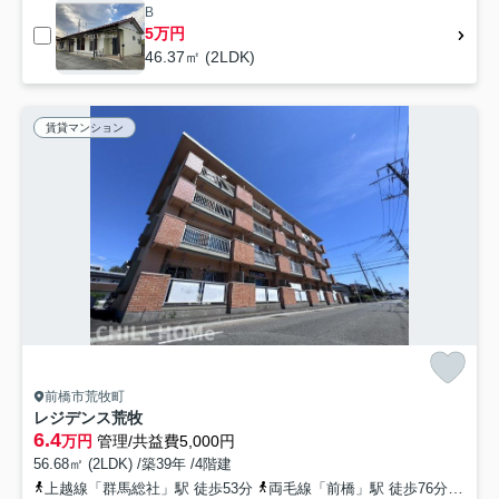
B
5万円
46.37㎡ (2LDK)
賃貸マンション
前橋市荒牧町
レジデンス荒牧
6.4
万円
管理/共益費5,000円
56.68㎡ (2LDK) /築39年 /4階建
上越線「群馬総社」駅 徒歩53分
両毛線「前橋」駅 徒歩76分
両毛