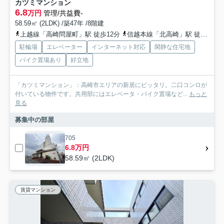
カツミマンション
6.8
万円
管理/共益費-
58.59㎡ (2LDK) /築47年 /8階建
上越線「高崎問屋町」駅 徒歩12分
信越本線「北高崎」駅 徒歩18分
駐輪場
エレベーター
インターネット対応
閑静な住宅地
バイク置場あり
好立地
「カツミマンション」：高崎市エリアの新居にピッタリ。二口コンロが
付いている物件です。共用部にはエレベータ・バイク置場など...
もっと
見る
募集中の部屋
705
6.8万円
58.59㎡ (2LDK)
賃貸マンション