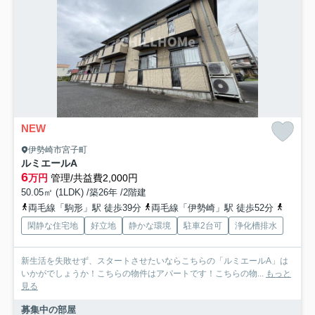
NEW
伊勢崎市宮子町
ルミエールA
6
万円
管理/共益費2,000円
50.05㎡ (1LDK) /築26年 /2階建
両毛線「駒形」駅 徒歩39分
両毛線「伊勢崎」駅 徒歩52分
東武伊
閑静な住宅地
好立地
静かな環境
駐車2台可
浄化槽排水
新生活を失敗せず、スタートさせたいならこちらの「ルミエールA」は
いかがでしょうか！こちらの物件はアパートです！こちらの物...
もっと
見る
募集中の部屋