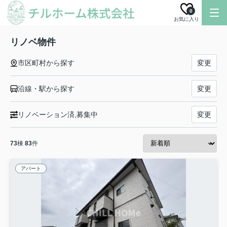
0
お気に入り
リノベ物件
市区町村から探す
変更
沿線・駅から探す
変更
リノベーション済,募集中
変更
73
棟
83
件
アパート