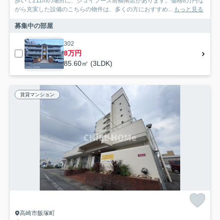
歩いて211mの場所に、ジョイフーズ前橋南店があります。価格8万円な
がら充実した設備のこちらの物件は、多くの方におすすめ...
もっと見る
募集中の部屋
302
8万円
85.60㎡ (3LDK)
賃貸マンション
高崎市飯塚町