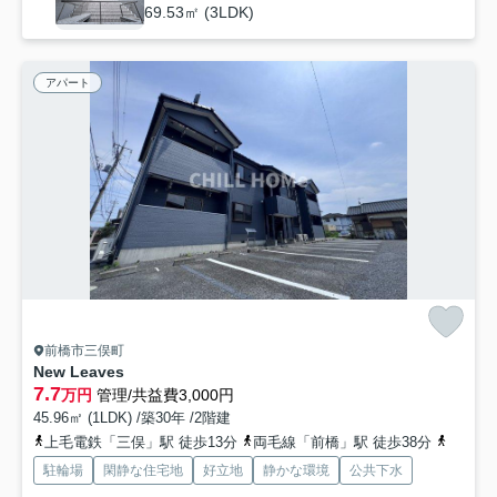
69.53㎡ (3LDK)
アパート
前橋市三俣町
New Leaves
7.7
万円
管理/共益費3,000円
45.96㎡ (1LDK) /築30年 /2階建
上毛電鉄「三俣」駅 徒歩13分
両毛線「前橋」駅 徒歩38分
上毛電
駐輪場
閑静な住宅地
好立地
静かな環境
公共下水