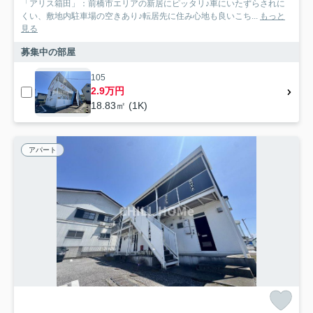
「アリス箱田」：前橋市エリアの新居にピッタリ♪車にいたずらされに
くい、敷地内駐車場の空きあり♪転居先に住み心地も良いこち...
もっと
見る
募集中の部屋
105
2.9万円
18.83㎡ (1K)
アパート