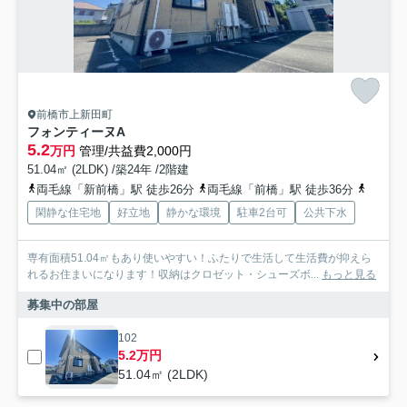
前橋市上新田町
フォンティーヌA
5.2
万円
管理/共益費2,000円
51.04㎡ (2LDK) /築24年 /2階建
両毛線「新前橋」駅 徒歩26分
両毛線「前橋」駅 徒歩36分
上毛電
閑静な住宅地
好立地
静かな環境
駐車2台可
公共下水
専有面積51.04㎡もあり使いやすい！ふたりで生活して生活費が抑えら
れるお住まいになります！収納はクロゼット・シューズボ...
もっと見る
募集中の部屋
102
5.2万円
51.04㎡ (2LDK)