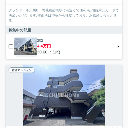
グランドール天川B：両毛線前橋駅にも近くて便利♪初期費用はカードで
決済いただけます♪洗面所は浴室から独立しており、お風呂...
もっと見
る
募集中の部屋
202
4.4万円
30.66㎡ (1K)
賃貸マンション