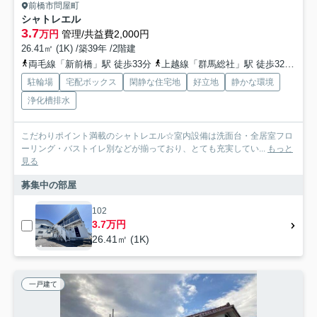
前橋市問屋町
シャトレエル
3.7
万円
管理/共益費2,000円
26.41㎡ (1K) /築39年 /2階建
両毛線「新前橋」駅 徒歩33分
上越線「群馬総社」駅 徒歩32分
上
駐輪場
宅配ボックス
閑静な住宅地
好立地
静かな環境
浄化槽排水
こだわりポイント満載のシャトレエル☆室内設備は洗面台・全居室フロ
ーリング・バストイレ別などが揃っており、とても充実してい...
もっと
見る
募集中の部屋
102
3.7万円
26.41㎡ (1K)
一戸建て