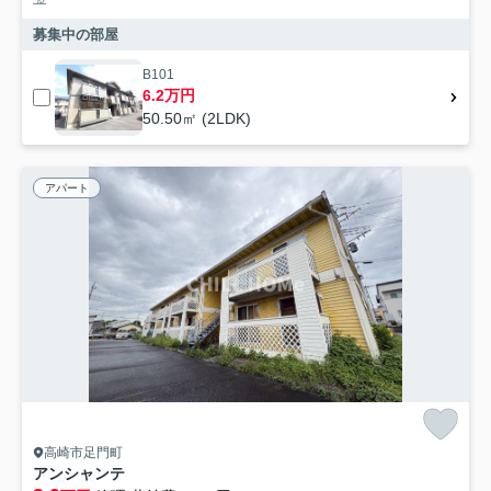
募集中の部屋
B101
6.2万円
50.50㎡ (2LDK)
アパート
高崎市足門町
アンシャンテ