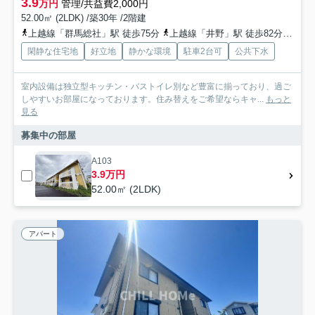
3.9
万円
管理/共益費2,000円
52.00㎡ (2LDK) /築30年 /2階建
上越線「群馬総社」駅 徒歩75分
上越線「井野」駅 徒歩82分
両毛
閑静な住宅地
好立地
静かな環境
駐車2台可
公共下水
室内設備は独立型キッチン・バストイレ別など豊富に揃っており、過ご
しやすいお部屋になっております。住み替えをご希望ならキャ...
もっと
見る
募集中の部屋
A103
3.9万円
52.00㎡ (2LDK)
アパート