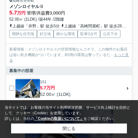
高崎市井野町
メゾンロイヤルⅡ
5.7
万円
管理/共益費3,000円
52.00㎡ (1LDK) /築44年 /2階建
上越線「井野」駅 徒歩5分
上越線「高崎問屋町」駅 徒歩28分
両毛
閑静な住宅地
好立地
静かな環境
駐車2台可
公共下水
新着情報：メゾンロイヤルⅡの空室情報ならコチラ。この物件のお風呂
は追い炊き機能がついています。BS用の環境は整っているた...
もっと見
る
募集中の部屋
101
5.7万円
52.00㎡ (1LDK)
当サイトでは、お客様の当サイト利用状況把握、サービス向上検討を目的と
して、クッキー（Cookie）を使用しています。
賃貸マンション
詳しくは、当社の
「Cookieの取扱いについて」
をご確認ください。
閉じる