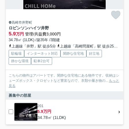
高崎市井野町
ロビンソンハイツ井野
5.9
万円
管理/共益費3,000円
34.78㎡ (1LDK) /築35年 /3階建
上越線「井野」駅 徒歩5分
上越線「高崎問屋町」駅 徒歩25分
信越
駐輪場
インターネット対応
閑静な住宅地
好立地
静かな環境
駐車2台可
こちらの物件はアパートです。閑静な住宅地にある物件です。収納はシ
ューズボックス・クロゼットなど豊富なので、衣類や履き物の...
もっと
見る
募集中の部屋
201
5.9万円
34.78㎡ (1LDK)