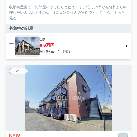
収納も豊富で、お部屋をゆったりと使えます。忙しい時でも効率よく料
理したい人におすすめな、3口コンロ付きの物件です。こちら...
もっと
見る
募集中の部屋
1階
6.6万円
50.66㎡ (1LDK)
アパート
NEW