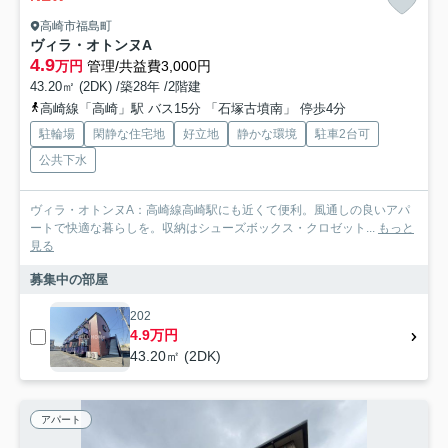
高崎市福島町
ヴィラ・オトンヌA
4.9
万円
管理/共益費3,000円
43.20㎡ (2DK) /築28年 /2階建
高崎線「高崎」駅 バス15分 「石塚古墳南」 停歩4分
駐輪場
閑静な住宅地
好立地
静かな環境
駐車2台可
公共下水
ヴィラ・オトンヌA：高崎線高崎駅にも近くて便利。風通しの良いアパ
ートで快適な暮らしを。収納はシューズボックス・クロゼット...
もっと
見る
募集中の部屋
202
4.9万円
43.20㎡ (2DK)
アパート