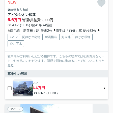
NEW
前橋市古市町
アビタシオン松葉
6.6
万円
管理/共益費3,000円
38.40㎡ (1LDK) /築41年 /4階建
両毛線「新前橋」駅 徒歩2分
両毛線「前橋」駅 徒歩33分
上毛電鉄
CATV
閑静な住宅地
耐震構造
好立地
静かな環境
公共下水
駐車場がご利用いただける物件です。こちらの物件では初期費用をカー
ドでお支払いいただけます。調理を同時に進めることで忙しい...
もっと
見る
募集中の部屋
202
6.6万円
38.40㎡ (1LDK)
アパート