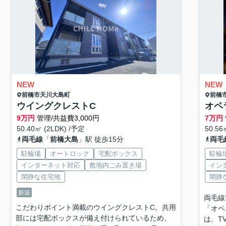
NEW
NEW
前橋市
天川大島町
前橋
ウイングクレストC
オペ
9
万円
管理/共益費3,000円
7
万円
50.40㎡ (2LDK) /予定
50.56
両毛線
「
前橋大島
」駅 徒歩15分
両毛
駐輪場
オートロック
宅配ボックス
駐輪
インターネット対応
敷地内ごみ置き場
イン
閑静な住宅地
閑静
新築
両毛線
こだわりポイント満載のウイングクレストC。共用
「オペ
部には宅配ボックスが備え付けられているため、
は、T