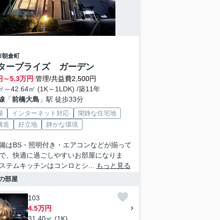
市
朝倉町
タープライズ ガーデン
円～
5.3
万円
管理/共益費2,500円
㎡～42.64㎡ (1K～1LDK) /築11年
線
「
前橋大島
」駅 徒歩33分
場
インターネット対応
閑静な住宅地
構造
好立地
静かな環境
備はBS・照明付き・エアコンなどが揃って
で、快適に過ごしやすいお部屋になりま
ステムキッチンはコンロとシ...
もっと見る
の部屋
103
4.5万円
31.40㎡ (1K)