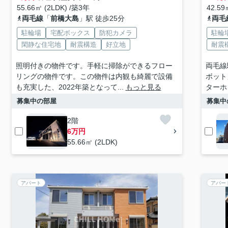
55.66㎡ (2LDK) /築3年
42.59
両毛線
「
前橋大島
」駅 徒歩25分
両毛
駐輪場
宅配ボックス
防犯カメラ
駐輪
閑静な住宅地
耐震構造
好立地
耐震
照明付きの物件です。手軽に掃除ができるフロー
両毛線
リングの物件です。この物件は内観も綺麗で設備
ボット
も充実した、2022年築となって...
もっと見る
ターホ
募集中の部屋
募集中
2階
6万円
55.66㎡ (2LDK)
アパート
アパー