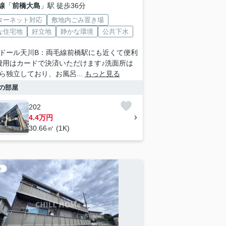
線
「
前橋大島
」駅 徒歩36分
ターネット対応
敷地内ごみ置き場
な住宅地
好立地
静かな環境
公共下水
ドール天川B：両毛線前橋駅にも近くて便利
費用はカードで決済いただけます♪洗面所は
ら独立しており、お風呂...
もっと見る
の部屋
202
4.4万円
30.66㎡ (1K)
ト