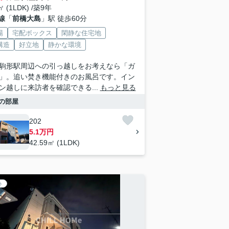
㎡ (1LDK) /築9年
線
「
前橋大島
」駅 徒歩60分
場
宅配ボックス
閑静な住宅地
構造
好立地
静かな環境
駒形駅周辺への引っ越しをお考えなら「ガ
」。追い焚き機能付きのお風呂です。イン
ン越しに来訪者を確認できる...
もっと見る
の部屋
202
5.1万円
42.59㎡ (1LDK)
ト