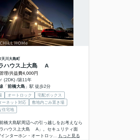
市
天川大島町
ラハウス上大島 A
管理/共益費4,000円
㎡ (2DK) /築11年
線
「
前橋大島
」駅 徒歩2分
場
オートロック
宅配ボックス
ターネット対応
敷地内ごみ置き場
な住宅地
前橋大島駅周辺への引っ越しをお考えなら
ラハウス上大島 A」。セキュリティ面
Vインターホン・オートロッ...
もっと見る