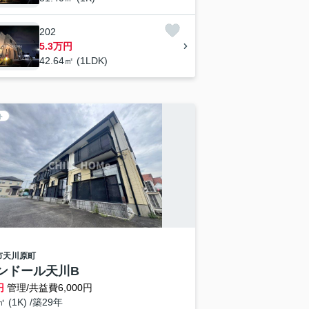
202
5.3万円
42.64㎡ (1LDK)
ト
市
天川原町
ンドール天川B
円
管理/共益費6,000円
㎡ (1K) /築29年