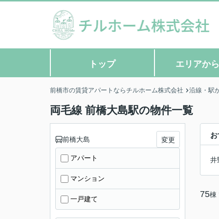
トップ
エリアか
前橋市の賃貸アパートならチルホーム株式会社
沿線・駅
両毛線 前橋大島駅の物件一覧
お
前橋大島
変更
アパート
井
マンション
75
棟
一戸建て