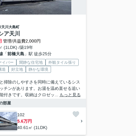
市
天川大島町
シア天川
円
管理/共益費2,000円
㎡ (1LDK) /築19年
線
「
前橋大島
」駅 徒歩25分
ァイバー
閑静な住宅地
外観タイル張り
構造
好立地
静かな環境
と掃除のしやすさを同時に備えているシス
ッチンがあります。お湯を温め直せる追い
能付きです。収納はクロゼッ...
もっと見る
の部屋
102
5.6万円
40.61㎡ (1LDK)