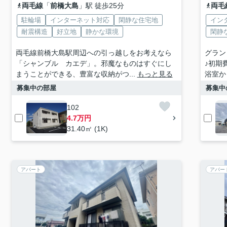
両毛線
「
前橋大島
」駅 徒歩25分
両毛
駐輪場
インターネット対応
閑静な住宅地
イン
耐震構造
好立地
静かな環境
閑静
両毛線前橋大島駅周辺への引っ越しをお考えなら
グラン
「シャンブル カエデ」。邪魔なものはすぐにし
♪初期
まうことができる、豊富な収納がつ...
もっと見る
浴室か
募集中の部屋
募集中
102
4.7万円
31.40㎡ (1K)
アパート
アパー