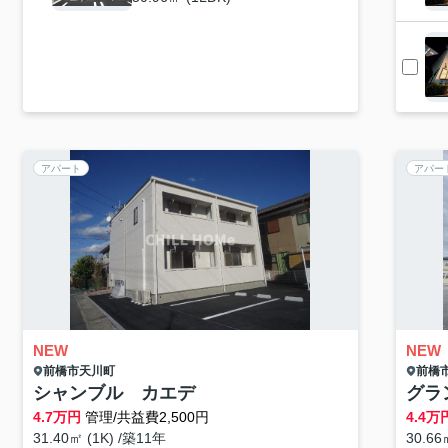
アパート
アパー
NEW
NEW
前橋市
天川町
前橋
シャンブル カエデ
グラ
4.7
万円
管理/共益費2,500円
4.4
万
31.40㎡ (1K) /築11年
30.66