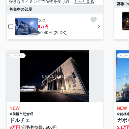
好きなタイミングで荷物を受け取...
もっと見る
募集中
募集中の部屋
102
9万円
50.40㎡ (2LDK)
アパート
アパー
NEW
NEW
前橋市
朝倉町
前橋
ドルチェ
ガボ
6
万円
管理/共益費3,500円
5.1
万