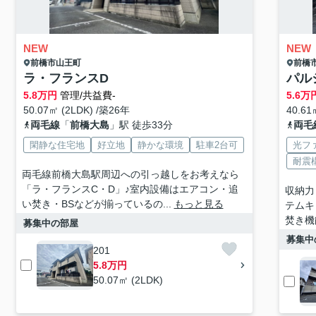
NEW
NEW
前橋市
山王町
前橋
ラ・フランスD
パル
5.8
万円
管理/共益費-
5.6
万
50.07㎡ (2LDK) /築26年
40.61
両毛線
「
前橋大島
」駅 徒歩33分
両毛
閑静な住宅地
好立地
静かな環境
駐車2台可
光フ
耐震
両毛線前橋大島駅周辺への引っ越しをお考えなら
「ラ・フランスC・D」♪室内設備はエアコン・追
収納力
い焚き・BSなどが揃っているの...
もっと見る
テムキ
焚き機
募集中の部屋
募集中
201
5.8万円
50.07㎡ (2LDK)