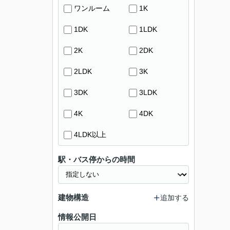
ワンルーム
1K
1DK
1LDK
2K
2DK
2LDK
3K
3DK
3LDK
4K
4DK
4LDK以上
駅・バス停からの時間
建物構造
追加する
情報公開日