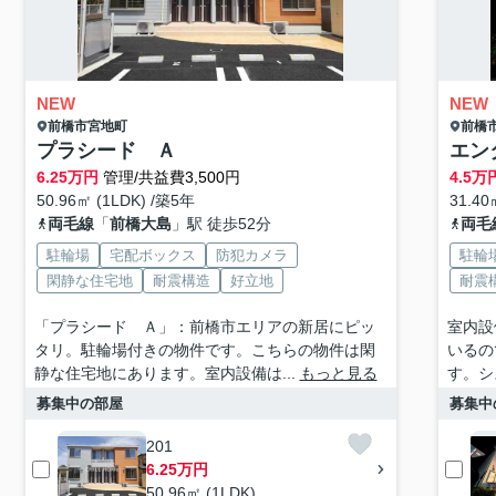
NEW
NEW
前橋市
宮地町
前橋
プラシード Ａ
エン
6.25
万円
管理/共益費3,500円
4.5
万
50.96㎡ (1LDK) /築5年
31.40
両毛線
「
前橋大島
」駅 徒歩52分
両毛
駐輪場
宅配ボックス
防犯カメラ
駐輪
閑静な住宅地
耐震構造
好立地
耐震
「プラシード Ａ」：前橋市エリアの新居にピッ
室内設
タリ。駐輪場付きの物件です。こちらの物件は閑
いるの
静な住宅地にあります。室内設備は...
もっと見る
す。シ
募集中の部屋
募集中
201
6.25万円
50.96㎡ (1LDK)