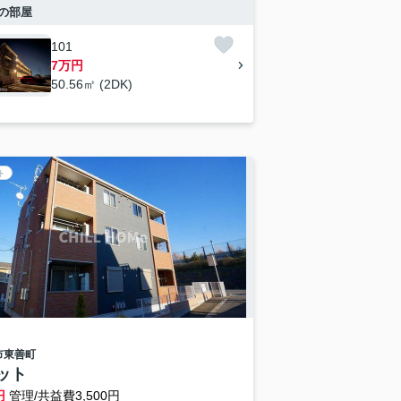
の部屋
101
7万円
50.56㎡ (2DK)
ト
市
東善町
ット
円
管理/共益費3,500円