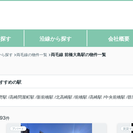
ら探す
沿線から探す
会社概要
両毛線 前橋大島駅の物件一覧
から探す
両毛線の物件一覧
すすめの駅
野駅
/
高崎問屋町駅
/
新前橋駅
/
北高崎駅
/
前橋駅
/
高崎駅
/
中央前橋駅
/
群
93
件
アパート
賃貸マ