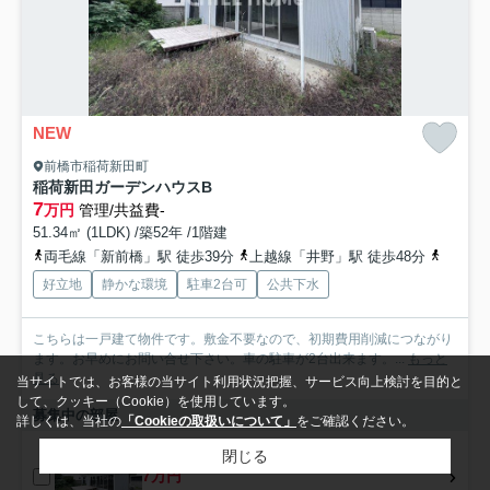
NEW
前橋市稲荷新田町
稲荷新田ガーデンハウスB
7
万円
管理/共益費-
51.34㎡ (1LDK) /築52年 /1階建
両毛線「新前橋」駅 徒歩39分
上越線「井野」駅 徒歩48分
両毛線
好立地
静かな環境
駐車2台可
公共下水
こちらは一戸建て物件です。敷金不要なので、初期費用削減につながり
ます。お早めにお問い合せ下さい。車の駐車が2台出来ます。...
もっと
見る
当サイトでは、お客様の当サイト利用状況把握、サービス向上検討を目的と
して、クッキー（Cookie）を使用しています。
募集中の部屋
詳しくは、当社の
「Cookieの取扱いについて」
をご確認ください。
閉じる
1
7万円