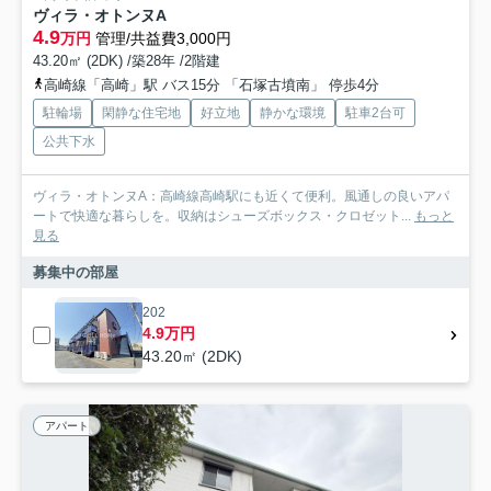
ヴィラ・オトンヌA
4.9
万円
管理/共益費3,000円
43.20㎡ (2DK) /築28年 /2階建
高崎線「高崎」駅 バス15分 「石塚古墳南」 停歩4分
駐輪場
閑静な住宅地
好立地
静かな環境
駐車2台可
公共下水
ヴィラ・オトンヌA：高崎線高崎駅にも近くて便利。風通しの良いアパ
ートで快適な暮らしを。収納はシューズボックス・クロゼット...
もっと
見る
募集中の部屋
202
4.9万円
43.20㎡ (2DK)
アパート