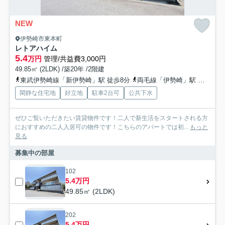
NEW
伊勢崎市東本町
レトアハイム
5.4
万円
管理/共益費3,000円
49.85㎡ (2LDK) /築20年 /2階建
東武伊勢崎線「新伊勢崎」駅 徒歩8分
両毛線「伊勢崎」駅 徒歩24分
閑静な住宅地
好立地
駐車2台可
公共下水
ぜひご覧いただきたい賃貸物件です！二人で新生活をスタートされる方
におすすめの二人入居可の物件です！こちらのアパートでは初...
もっと
見る
募集中の部屋
102
5.4万円
49.85㎡ (2LDK)
202
5.4万円