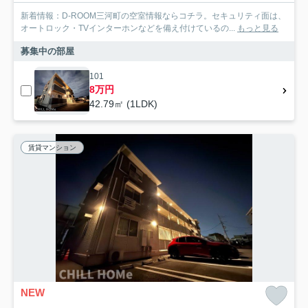
新着情報：D-ROOM三河町の空室情報ならコチラ。セキュリティ面は、
オートロック・TVインターホンなどを備え付けているの...
もっと見る
募集中の部屋
101
8万円
42.79㎡ (1LDK)
賃貸マンション
NEW