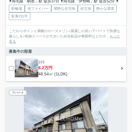
両毛線「駒形」駅 徒歩37分
両毛線「伊勢崎」駅 徒歩52分
東武伊
駐輪場
光ファイバー
閑静な住宅地
好立地
静かな環境
駐車2台可
こだわりポイント満載のローズメゾン♪風通しの良いアパートで快適な
暮らしを♪収納スペースが大きいため化粧品や整髪料などの小...
もっと
見る
募集中の部屋
103
6.2万円
48.54㎡ (1LDK)
アパート