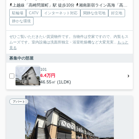
上越線「高崎問屋町」駅 徒歩10分
湘南新宿ライン高海「高崎問屋町」駅 徒歩11分
駐輪場
CATV
インターネット対応
閑静な住宅地
好立地
静かな環境
ぜひご覧いただきたい賃貸物件です。当物件は空家ですので、内覧もス
ムーズです。室内設備は洗面所独立・浴室乾燥機など大変充実...
もっと
見る
募集中の部屋
101
6.4万円
46.55㎡ (1LDK)
アパート