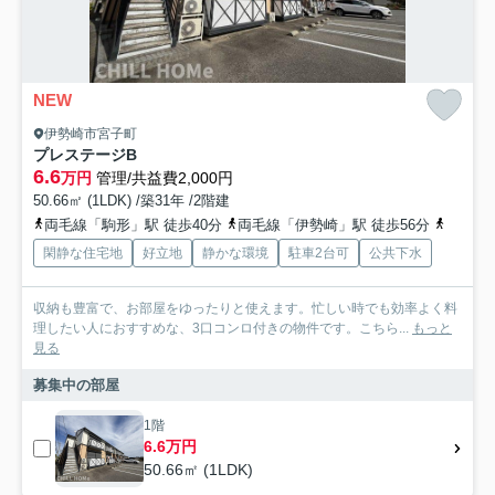
NEW
伊勢崎市宮子町
プレステージB
6.6
万円
管理/共益費2,000円
50.66㎡ (1LDK) /築31年 /2階建
両毛線「駒形」駅 徒歩40分
両毛線「伊勢崎」駅 徒歩56分
東武伊
閑静な住宅地
好立地
静かな環境
駐車2台可
公共下水
収納も豊富で、お部屋をゆったりと使えます。忙しい時でも効率よく料
理したい人におすすめな、3口コンロ付きの物件です。こちら...
もっと
見る
募集中の部屋
1階
6.6万円
50.66㎡ (1LDK)