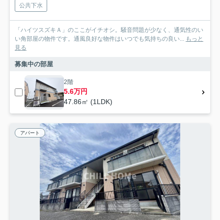
公共下水
「ハイツスズキＡ」のここがイチオシ。騒音問題が少なく、通気性のい
い角部屋の物件です。通風良好な物件はいつでも気持ちの良い...
もっと
見る
募集中の部屋
2階
5.6万円
47.86㎡ (1LDK)
アパート