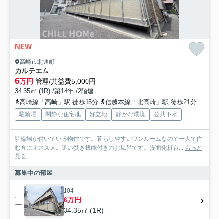
NEW
高崎市北通町
カルテエム
6
万円
管理/共益費5,000円
34.35㎡ (1R) /築14年 /2階建
高崎線「高崎」駅 徒歩15分
信越本線「北高崎」駅 徒歩21分
上信
駐輪場
閑静な住宅地
好立地
静かな環境
公共下水
駐輪場が付いている物件です。暮らしやすいワンルームなので一人で住
む方にオススメ。追い焚き機能付きのお風呂です。洗面化粧台...
もっと
見る
募集中の部屋
104
6万円
34.35㎡ (1R)