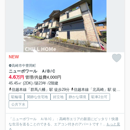
NEW
高崎市中豊岡町
ニューポワール Ａ/Ｂ/Ｃ
4.6
万円
管理/共益費4,000円
45.45㎡ (2DK) /築23年 /2階建
信越本線「群馬八幡」駅 徒歩29分
信越本線「北高崎」駅 徒歩36分
駐輪場
閑静な住宅地
好立地
静かな環境
駐車2台可
公共下水
「ニューポワール Ａ/Ｂ/Ｃ」：高崎市エリアの新居にピッタリ！快適
な生活を送ることのできる、エアコン付きのアパートです！...
もっと見
る