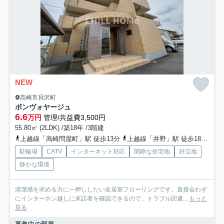
NEW
高崎市貝沢町
ボンヴォヤージュ
6.6
万円
管理/共益費3,500円
55.80㎡ (2LDK) /築18年 /3階建
上越線「高崎問屋町」駅 徒歩13分
上越線「井野」駅 徒歩18分
両
駐輪場
CATV
インターネット対応
閑静な住宅地
好立地
静かな環境
清潔感を求める方に一押ししたい全居室フローリングです。直接会わず
にインターホン越しに来訪者を確認できるので、トラブル回避...
もっと
見る