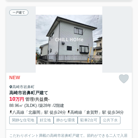
一戸建て
NEW
高崎市岩鼻町
高崎市岩鼻町戸建て
10
万円
管理/共益費-
88.96㎡ (3LDK) /築28年 /2階建
八高線「北藤岡」駅 徒歩24分
高崎線「倉賀野」駅 徒歩34分
閑静な住宅地
好立地
静かな環境
駐車2台可
公共下水
こだわりポイント満載の高崎市岩鼻町戸建て。節約ができる二人で入居