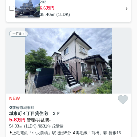
202
6.6万円
38.40㎡ (1LDK)
一戸建て
NEW
前橋市城東町
城東町４丁目貸住宅 ２Ｆ
5.8
万円
管理/共益費-
54.03㎡ (1LDK) /築31年 /2階建
上毛電鉄「中央前橋」駅 徒歩5分
両毛線「前橋」駅 徒歩16分
上毛