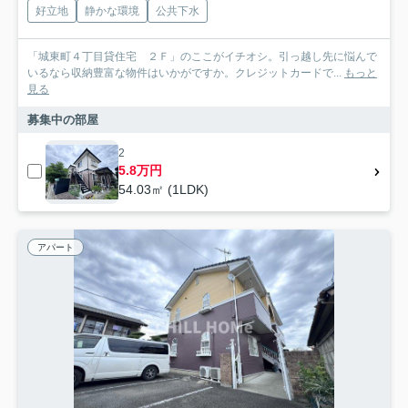
好立地
静かな環境
公共下水
「城東町４丁目貸住宅 ２Ｆ」のここがイチオシ。引っ越し先に悩んで
いるなら収納豊富な物件はいかがですか。クレジットカードで...
もっと
見る
募集中の部屋
2
5.8万円
54.03㎡ (1LDK)
アパート