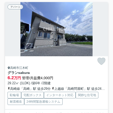
アパート
高崎市江木町
グランsakura
6.2
万円
管理/共益費4,000円
29.22㎡ (1LDK) /築6年 /2階建
高崎線「高崎」駅 徒歩29分
上越線「高崎問屋町」駅 徒歩24分
信
駐輪場
宅配ボックス
インターネット対応
閑静な住宅地
耐震構造
24時間緊急通報システム