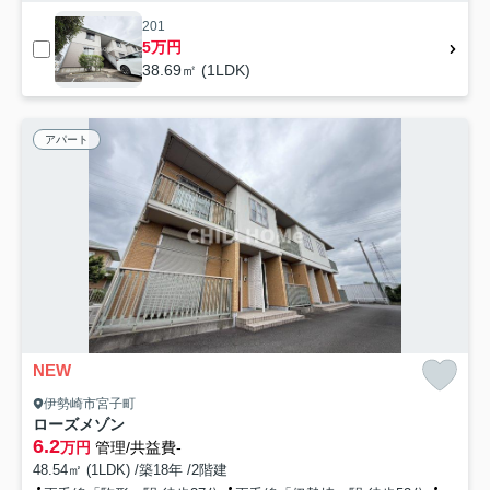
201
5万円
38.69㎡ (1LDK)
アパート
NEW
伊勢崎市宮子町
ローズメゾン
6.2
万円
管理/共益費-
48.54㎡ (1LDK) /築18年 /2階建