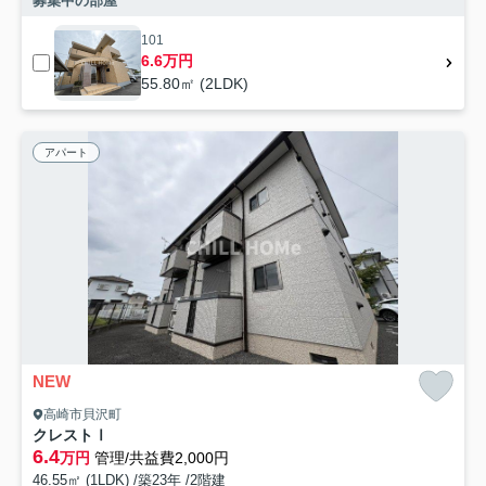
募集中の部屋
101
6.6万円
55.80㎡ (2LDK)
アパート
NEW
高崎市貝沢町
クレストⅠ
6.4
万円
管理/共益費2,000円
46.55㎡ (1LDK) /築23年 /2階建