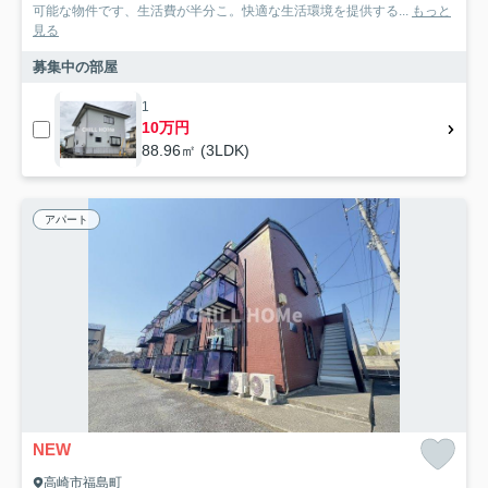
可能な物件です、生活費が半分こ。快適な生活環境を提供する...
もっと
見る
募集中の部屋
1
10万円
88.96㎡ (3LDK)
アパート
NEW
高崎市福島町