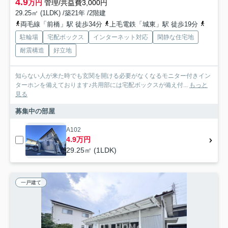
4.9
万円
管理/共益費3,000円
29.25㎡ (1LDK) /築21年 /2階建
両毛線「前橋」駅 徒歩34分
上毛電鉄「城東」駅 徒歩19分
上毛電
駐輪場
宅配ボックス
インターネット対応
閑静な住宅地
耐震構造
好立地
知らない人が来た時でも玄関を開ける必要がなくなるモニター付きイン
ターホンを備えております♪共用部には宅配ボックスが備え付...
もっと
見る
募集中の部屋
A102
4.9万円
29.25㎡ (1LDK)
一戸建て