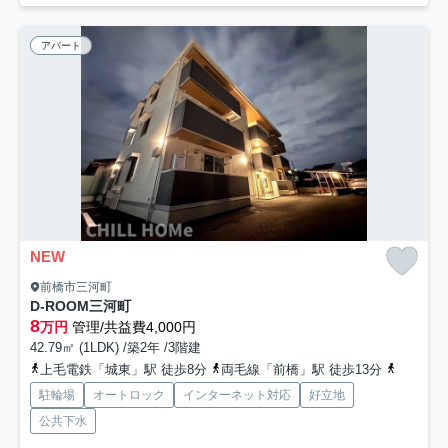
アパート
NEW
前橋市三河町
D-ROOM三河町
8
万円
管理/共益費4,000円
42.79㎡ (1LDK) /築2年 /3階建
上毛電鉄「城東」駅 徒歩8分
両毛線「前橋」駅 徒歩13分
上毛電鉄
駐輪場
オートロック
インターネット対応
好立地
公共下水