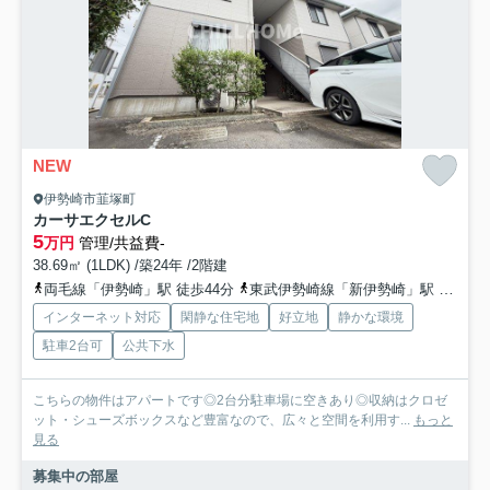
NEW
伊勢崎市韮塚町
カーサエクセルC
5
万円
管理/共益費-
38.69㎡ (1LDK) /築24年 /2階建
両毛線「伊勢崎」駅 徒歩44分
東武伊勢崎線「新伊勢崎」駅 徒歩42分
インターネット対応
閑静な住宅地
好立地
静かな環境
駐車2台可
公共下水
こちらの物件はアパートです◎2台分駐車場に空きあり◎収納はクロゼ
ット・シューズボックスなど豊富なので、広々と空間を利用す...
もっと
見る
募集中の部屋