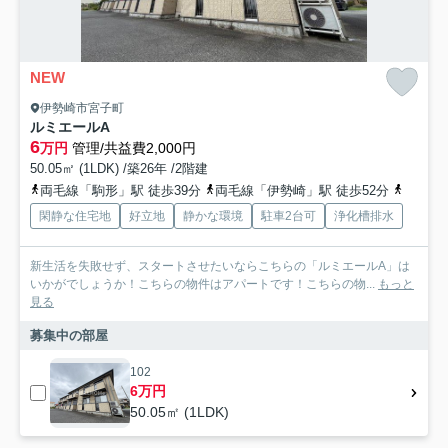
NEW
伊勢崎市宮子町
ルミエールA
6
万円
管理/共益費2,000円
50.05㎡ (1LDK) /築26年 /2階建
両毛線「駒形」駅 徒歩39分
両毛線「伊勢崎」駅 徒歩52分
東武伊
閑静な住宅地
好立地
静かな環境
駐車2台可
浄化槽排水
新生活を失敗せず、スタートさせたいならこちらの「ルミエールA」は
いかがでしょうか！こちらの物件はアパートです！こちらの物...
もっと
見る
募集中の部屋
102
6万円
50.05㎡ (1LDK)