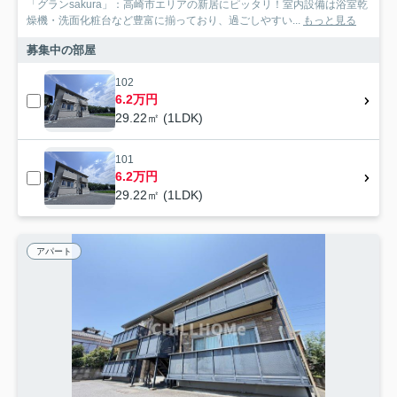
「グランsakura」：高崎市エリアの新居にピッタリ！室内設備は浴室乾
燥機・洗面化粧台など豊富に揃っており、過ごしやすい...
もっと見る
募集中の部屋
102
6.2万円
29.22㎡ (1LDK)
101
6.2万円
29.22㎡ (1LDK)
アパート