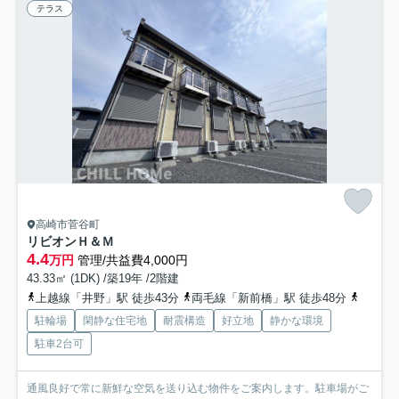
テラス
高崎市菅谷町
リビオンＨ＆Ｍ
4.4
万円
管理/共益費4,000円
43.33㎡ (1DK) /築19年 /2階建
上越線「井野」駅 徒歩43分
両毛線「新前橋」駅 徒歩48分
上越線
駐輪場
閑静な住宅地
耐震構造
好立地
静かな環境
駐車2台可
通風良好で常に新鮮な空気を送り込む物件をご案内します。駐車場がご