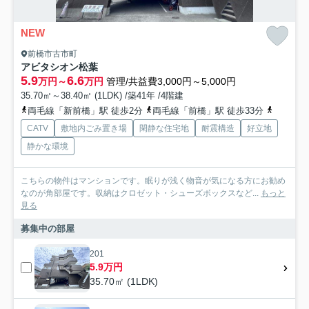
NEW
前橋市古市町
アビタシオン松葉
5.9
6.6
万円～
万円
管理/共益費3,000円～5,000円
35.70㎡～38.40㎡ (1LDK) /築41年 /4階建
両毛線「新前橋」駅 徒歩2分
両毛線「前橋」駅 徒歩33分
上毛電鉄
CATV
敷地内ごみ置き場
閑静な住宅地
耐震構造
好立地
静かな環境
こちらの物件はマンションです。眠りが浅く物音が気になる方にお勧め
なのが角部屋です。収納はクロゼット・シューズボックスなど...
もっと
見る
募集中の部屋
201
5.9万円
35.70㎡ (1LDK)