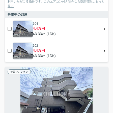
利用いただける物件です。このエアコン付き物件なら空調管理...
もっと
見る
募集中の部屋
104
4.4万円
43.33㎡ (1DK)
102
4.4万円
43.33㎡ (1DK)
賃貸マンション