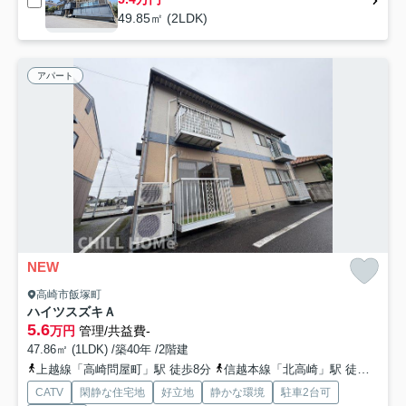
49.85㎡ (2LDK)
アパート
NEW
高崎市飯塚町
ハイツスズキＡ
5.6
万円
管理/共益費-
47.86㎡ (1LDK) /築40年 /2階建
上越線「高崎問屋町」駅 徒歩8分
信越本線「北高崎」駅 徒歩23分
CATV
閑静な住宅地
好立地
静かな環境
駐車2台可