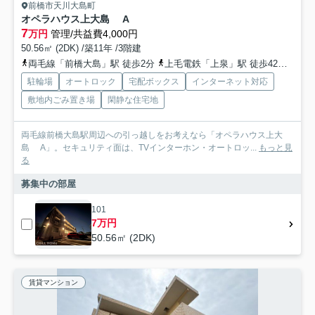
前橋市天川大島町
オペラハウス上大島 A
7
万円
管理/共益費4,000円
50.56㎡ (2DK) /築11年 /3階建
両毛線「前橋大島」駅 徒歩2分
上毛電鉄「上泉」駅 徒歩42分
上毛
駐輪場
オートロック
宅配ボックス
インターネット対応
敷地内ごみ置き場
閑静な住宅地
両毛線前橋大島駅周辺への引っ越しをお考えなら「オペラハウス上大
島 A」。セキュリティ面は、TVインターホン・オートロッ...
もっと見
る
募集中の部屋
101
7万円
50.56㎡ (2DK)
賃貸マンション