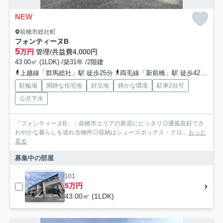
NEW
前橋市総社町
フォンティーヌB
5
万円
管理/共益費4,000円
43.00㎡ (1LDK) /築31年 /2階建
上越線「群馬総社」駅 徒歩25分
両毛線「新前橋」駅 徒歩42分
上
駐輪場
閑静な住宅地
好立地
静かな環境
駐車2台可
公共下水
「フォンティーヌB」：前橋市エリアの新居にピッタリ◎通風良好でさ
わやかな暮らしを送れる物件◎収納はシューズボックス・クロ...
もっと
見る
募集中の部屋
101
5万円
43.00㎡ (1LDK)