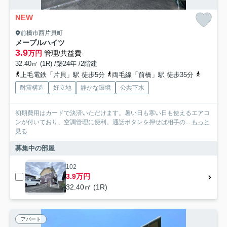
NEW
前橋市西片貝町
メープルハイツ
3.9
万円
管理/共益費-
32.40㎡ (1R) /築24年 /2階建
上毛電鉄「片貝」駅 徒歩5分
両毛線「前橋」駅 徒歩35分
上毛電鉄
耐震構造
好立地
静かな環境
公共下水
初期費用はカードで決済いただけます。暑い日も寒い日も使えるエアコ
ンが付いており、空調管理に便利。通話ボタンを押せば相手の...
もっと
見る
募集中の部屋
102
3.9万円
32.40㎡ (1R)
アパート