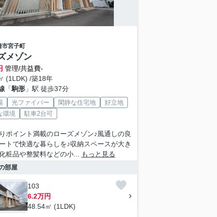
崎市
宮子町
ズメゾン
円
管理/共益費-
㎡ (1LDK) /築18年
線
「
駒形
」駅 徒歩37分
場
光ファイバー
閑静な住宅地
好立地
な環境
駐車2台可
りポイント満載のローズメゾン♪風通しの良
ートで快適な暮らしを♪収納スペースが大き
化粧品や整髪料などの小...
もっと見る
の部屋
103
6.2万円
48.54㎡ (1LDK)