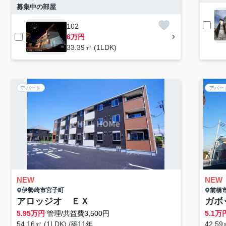
募集中の部屋
102
6万円
33.39㎡ (1LDK)
アパート
アパー
NEW
NEW
伊勢崎市
宮子町
前橋
アロッジオ ＥＸ
ガボ
5.95
万円
管理/共益費3,500円
5.1
万
54.16㎡ (1LDK) /築11年
42.59