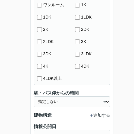
ワンルーム
1K
1DK
1LDK
2K
2DK
2LDK
3K
3DK
3LDK
4K
4DK
4LDK以上
駅・バス停からの時間
建物構造
追加する
情報公開日