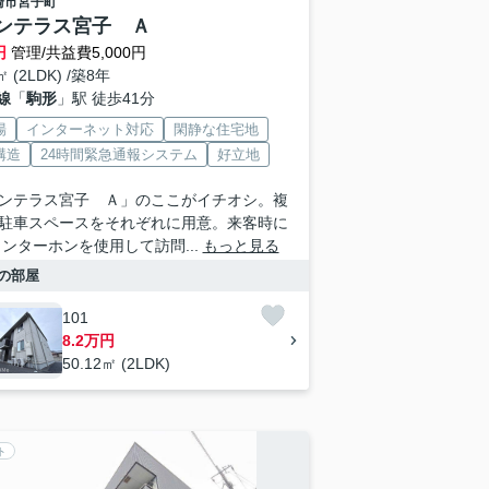
崎市
宮子町
ンテラス宮子 Ａ
円
管理/共益費5,000円
㎡ (2LDK) /築8年
線
「
駒形
」駅 徒歩41分
場
インターネット対応
閑静な住宅地
構造
24時間緊急通報システム
好立地
ンテラス宮子 Ａ」のここがイチオシ。複
駐車スペースをそれぞれに用意。来客時に
インターホンを使用して訪問...
もっと見る
の部屋
101
8.2万円
50.12㎡ (2LDK)
ト