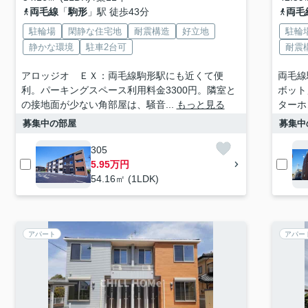
両毛線
「
駒形
」駅 徒歩43分
両毛
駐輪場
閑静な住宅地
耐震構造
好立地
駐輪
静かな環境
駐車2台可
耐震
アロッジオ ＥＸ：両毛線駒形駅にも近くて便
両毛線
利。パーキングスペース利用料金3300円。隣室と
ボット
の接地面が少ない角部屋は、騒音...
もっと見る
ターホ
募集中の部屋
募集中
305
5.95万円
54.16㎡ (1LDK)
アパート
アパー