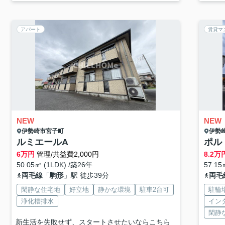
アパート
賃貸マ
NEW
NEW
伊勢崎市
宮子町
伊勢
ルミエールA
ポル
6
万円
管理/共益費2,000円
8.2
万
50.05㎡ (1LDK) /築26年
57.15
両毛線
「
駒形
」駅 徒歩39分
両毛
閑静な住宅地
好立地
静かな環境
駐車2台可
駐輪
浄化槽排水
イン
閑静
新生活を失敗せず、スタートさせたいならこちら