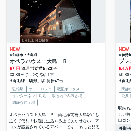
NEW
NEW
前橋市
上大島町
伊勢
オペラハウス上大島 Ｂ
プレ
6
万円
管理/共益費5,500円
6.6
万
33.39㎡ (1LDK) /築11年
50.66
両毛線
「
駒形
」駅 徒歩47分
両毛
駐輪場
オートロック
宅配ボックス
閑静
インターネット対応
敷地内ごみ置き場
公共
閑静な住宅地
収納も
しい時
オペラハウス上大島 Ｂ：両毛線前橋大島駅にも
口コン
近くて便利！快適に生活する上で欠かせないエア
コンが設置されているアパートです...
もっと見る
募集中