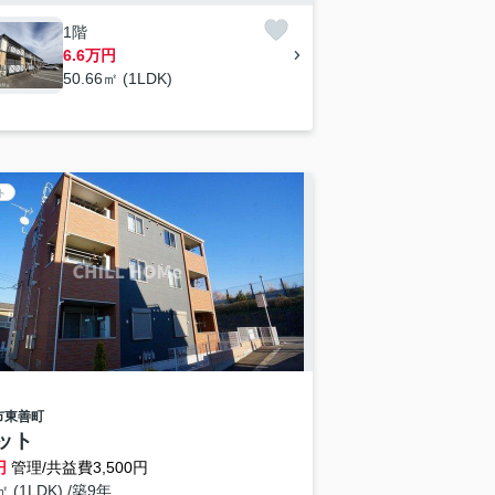
1階
6.6万円
50.66㎡ (1LDK)
ト
市
東善町
ット
円
管理/共益費3,500円
㎡ (1LDK) /築9年