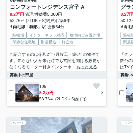
伊勢崎市
宮子町
伊勢
コンフォートレジデンス宮子 A
グラ
8.2
万円
管理/共益費5,000円
8.2
万
53.76㎡ (2LDK＋S(納戸)) /築6年
50.12
両毛線
「
駒形
」駅 徒歩54分
両毛
駐輪場
インターネット対応
敷地内ごみ置き場
駐輪
閑静な住宅地
耐震構造
好立地
耐震
ご紹介するのは令和2年7月竣工・築6年の物件で
「グラ
す。知らない人が来た時でも玄関を開ける必要が
数台の
なくなるモニター付きインターホ...
もっと見る
はTV
募集中の部屋
募集中
105
8.2万円
53.76㎡ (2LDK＋S(納戸))
アパート
アパー