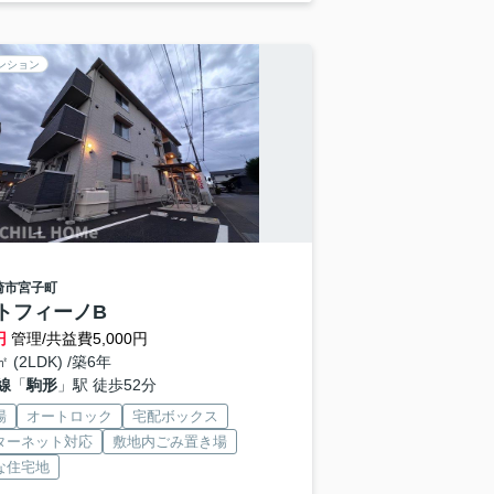
ンション
崎市
宮子町
トフィーノB
円
管理/共益費5,000円
㎡ (2LDK) /築6年
線
「
駒形
」駅 徒歩52分
場
オートロック
宅配ボックス
ターネット対応
敷地内ごみ置き場
な住宅地