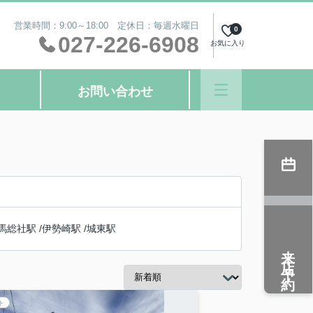
営業時間：9:00～18:00 定休日：毎週水曜日
0
027-226-6908
お気に入り
お問い合わせ
馬総社駅
/
伊勢崎駅
/
城東駅
来店予約
ト