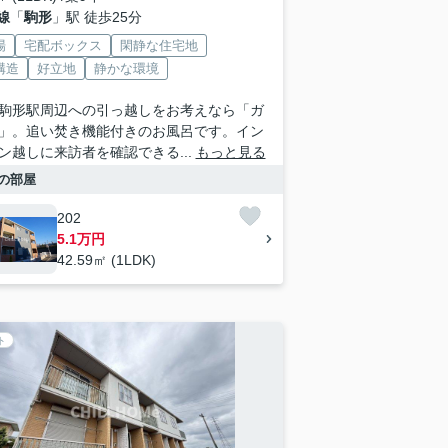
線
「
駒形
」駅 徒歩25分
場
宅配ボックス
閑静な住宅地
構造
好立地
静かな環境
駒形駅周辺への引っ越しをお考えなら「ガ
」。追い焚き機能付きのお風呂です。イン
ン越しに来訪者を確認できる...
もっと見る
の部屋
202
5.1万円
42.59㎡ (1LDK)
ト