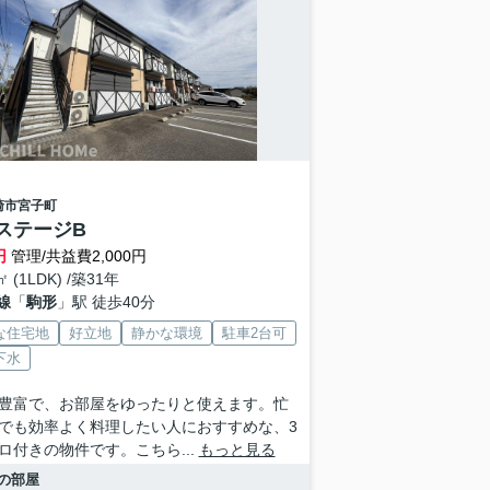
崎市
宮子町
ステージB
円
管理/共益費2,000円
㎡ (1LDK) /築31年
線
「
駒形
」駅 徒歩40分
な住宅地
好立地
静かな環境
駐車2台可
下水
豊富で、お部屋をゆったりと使えます。忙
でも効率よく料理したい人におすすめな、3
ロ付きの物件です。こちら...
もっと見る
の部屋