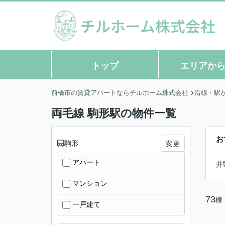
トップ
エリアか
前橋市の賃貸アパートならチルホーム株式会社
沿線・駅
両毛線 駒形駅の物件一覧
お
駒形
変更
アパート
井
マンション
73
棟
一戸建て