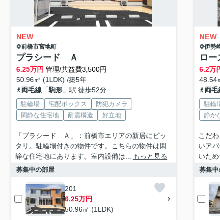
NEW
NEW
前橋市
宮地町
伊勢
プラシード Ａ
ロー
6.25
万円
管理/共益費3,500円
6.2
万
50.96㎡ (1LDK) /築5年
48.54
両毛線
「
駒形
」駅 徒歩52分
両毛
駐輪場
宅配ボックス
防犯カメラ
駐輪
閑静な住宅地
耐震構造
好立地
静か
「プラシード Ａ」：前橋市エリアの新居にピッ
こだわ
タリ。駐輪場付きの物件です。こちらの物件は閑
いアパ
静な住宅地にあります。室内設備は...
もっと見る
いため
募集中の部屋
募集中
201
6.25万円
50.96㎡ (1LDK)