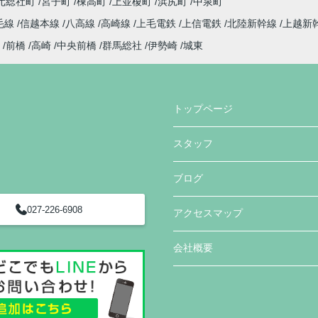
元総社町
宮子町
棟高町
上並榎町
浜尻町
中泉町
毛線
信越本線
八高線
高崎線
上毛電鉄
上信電鉄
北陸新幹線
上越新
前橋
高崎
中央前橋
群馬総社
伊勢崎
城東
トップページ
スタッフ
ブログ
027-226-6908
アクセスマップ
会社概要