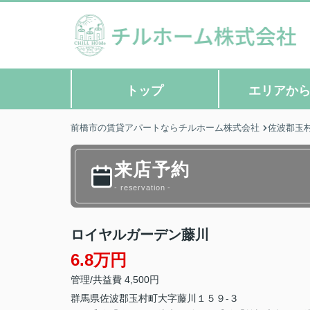
トップ
エリアか
前橋市の賃貸アパートならチルホーム株式会社
佐波郡玉
来店予約
- reservation -
ロイヤルガーデン藤川
6.8万円
管理/共益費 4,500円
群馬県
佐波郡玉村町
大字藤川
１５９-３