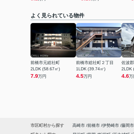
よく見られている物件
前橋市元総社町
前橋市総社町２丁目
佐波郡
2LDK (58.67㎡)
1LDK (39.74㎡)
2LDK 
7.9
4.5
4.6
万円
万円
万
市区町村から探す
高崎市
前橋市
伊勢崎市
藤岡市