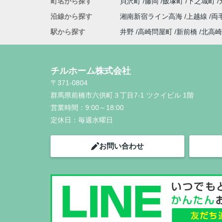
町名から探す
貝沢町
藤岡
飯塚町
下之城町
沿線から探す
湘南新宿ライン高海
上越線
両
駅から探す
井野
高崎問屋町
新前橋
北高崎
チルホーム株式会社
〒371-0804
群馬県前橋市六供町３丁目7-1 ツクイビル 1階
営業時間：
9:00～18:00
定休日：
毎週水曜日
お問い合わせ