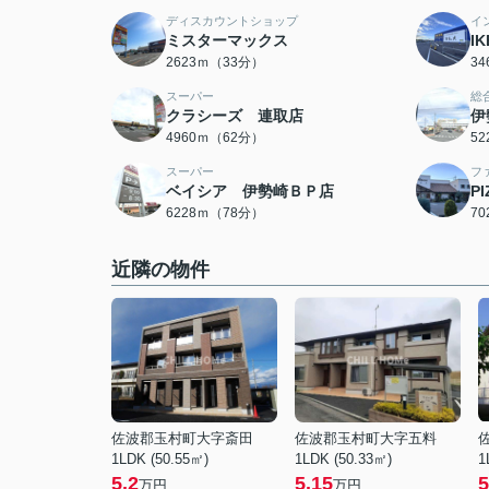
ディスカウントショップ
イ
ミスターマックス
I
2623ｍ（33分）
3
スーパー
総
クラシーズ 連取店
伊
4960ｍ（62分）
5
スーパー
フ
ベイシア 伊勢崎ＢＰ店
PI
6228ｍ（78分）
7
近隣の物件
佐波郡玉村町大字斎田
佐波郡玉村町大字五料
1LDK (50.55㎡)
1LDK (50.33㎡)
1
5.2
5.15
5
万円
万円