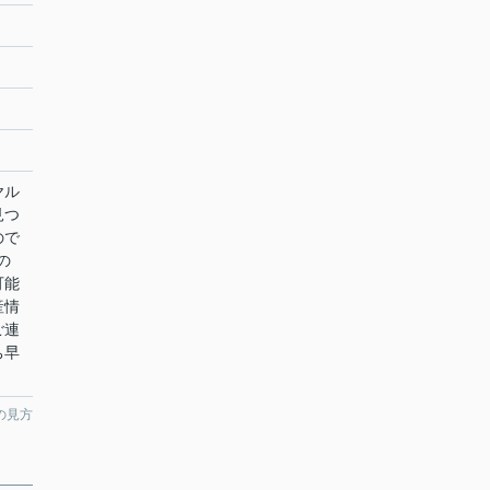
ヤル
見つ
ので
の
可能
産情
ご連
ち早
の見方