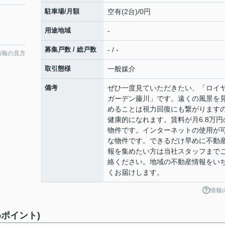
駐車場/月額
空有(2台)/0円
用途地域
-
募集戸数 / 総戸数
- / -
情報の見方
取引態様
一般媒介
備考
ぜひ一度見ていただきたい、「ロイ
ガーデン藤川」です。遠くの風景を
めることは視力回復にも繋がります
健康的になれます。賃料が月6.8万円
物件です。インターネットの使用が
な物件です。できるだけ早めに不動
報を集めたい方は当社スタッフまで
絡ください。地域の不動産情報をい
くお届けします。
情報
ポイント)