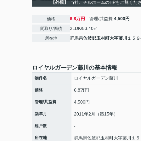
【外観】
当社、チルホームのHPもご覧ください
6.8万円
管理/共益費
4,500円
価格
2LDK/53.40㎡
間取り/面積
群馬県
佐波郡玉村町
大字藤川
１５９
所在地
ロイヤルガーデン藤川の基本情報
物件名
ロイヤルガーデン藤川
価格
6.8万円
管理/共益費
4,500円
築年月
2011年2月（築15年）
総戸数
-
所在地
群馬県
佐波郡玉村町
大字藤川
１５