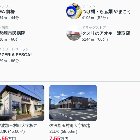
ンテリア
ラーメン
KEA 前橋
つけ麺・らぁ麺 やまこう
464ｍ（44分）
4105ｍ（52分）
合病院
ドラッグストア
勢崎市民病院
クスリのアオキ 連取店
220ｍ（66分）
5244ｍ（66分）
ァミリーレストラン
ZZERIA PESCA!
029ｍ（88分）
佐波郡玉村町大字板井
佐波郡玉村町大字樋越
LDK (46.06㎡)
2LDK (59.58㎡)
.55
7.55
万円
万円