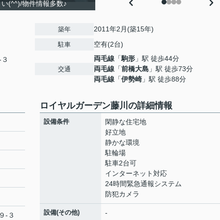
(^^)/物件情報多数♪
2011年2月(築15年)
築年
空有(2台)
駐車
両毛線
「
駒形
」駅 徒歩44分
-３
両毛線
「
前橋大島
」駅 徒歩73分
交通
両毛線
「
伊勢崎
」駅 徒歩88分
ロイヤルガーデン藤川の詳細情報
設備条件
閑静な住宅地
好立地
静かな環境
駐輪場
駐車2台可
インターネット対応
24時間緊急通報システム
防犯カメラ
設備(その他)
-
９-３