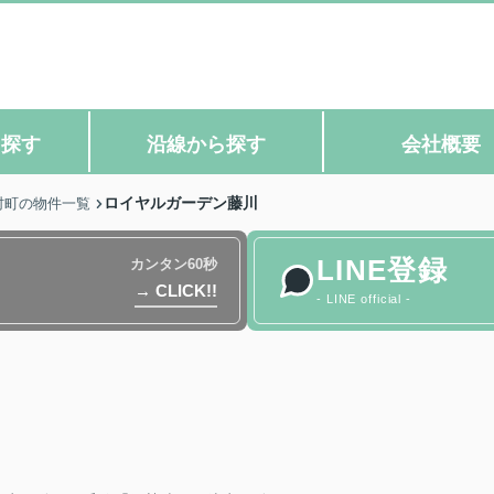
ら探す
沿線から探す
会社概要
ロイヤルガーデン藤川
村町の物件一覧
LINE登録
カンタン60秒
→ CLICK!!
- LINE official -