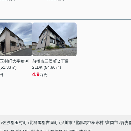
玉村町大字角渕
前橋市三俣町２丁目
(51.33㎡)
2LDK (54.66㎡)
4.9
円
万円
佐波郡玉村町
北群馬郡吉岡町
渋川市
北群馬郡榛東村
富岡市
吾妻