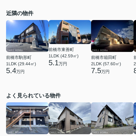
近隣の物件
前橋市東善町
1LDK (42.59㎡)
前橋市駒形町
前橋市箱田町
5.1
万円
1LDK (29.44㎡)
2LDK (57.60㎡)
2
5.4
7.5
万円
万円
よく見られている物件