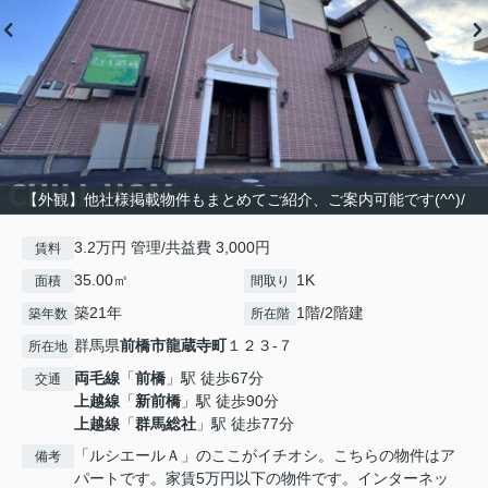
【外観】他社様掲載物件もまとめてご紹介、ご案内可能です(^^)/
3.2万円 管理/共益費 3,000円
賃料
35.00㎡
1K
面積
間取り
築21年
1階/2階建
築年数
所在階
群馬県
前橋市
龍蔵寺町
１２３-７
所在地
両毛線
「
前橋
」駅 徒歩67分
交通
上越線
「
新前橋
」駅 徒歩90分
上越線
「
群馬総社
」駅 徒歩77分
「ルシエールＡ」のここがイチオシ。こちらの物件はア
備考
パートです。家賃5万円以下の物件です。インターネッ