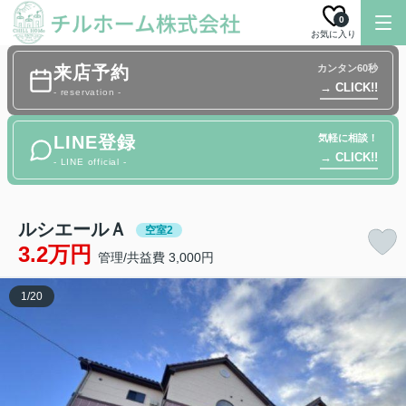
0
お気に入り
来店予約
カンタン60秒
→ CLICK!!
- reservation -
LINE登録
気軽に相談！
→ CLICK!!
- LINE official -
ルシエールＡ
空室2
3.2万円
管理/共益費 3,000円
1
/
20