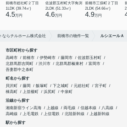
前橋市総社町２丁目
佐波郡玉村町大字角渕
前橋市三俣町２丁目
1LDK (39.74㎡)
2LDK (51.33㎡)
2LDK (54.66㎡)
2
4.5
4.6
4.9
万円
万円
万円
トならチルホーム株式会社
前橋市の物件一覧
ルシエールＡ
市区町村から探す
高崎市
前橋市
伊勢崎市
藤岡市
佐波郡玉村町
北群馬郡吉岡町
渋川市
北群馬郡榛東村
富岡市
吾妻郡中之条町
町名から探す
貝沢町
藤岡
飯塚町
下之城町
元総社町
宮子町
棟高町
上並榎町
浜尻町
中泉町
沿線から探す
湘南新宿ライン高海
上越線
両毛線
信越本線
八高線
高崎線
上毛電鉄
上信電鉄
北陸新幹線
上越新幹線
駅から探す