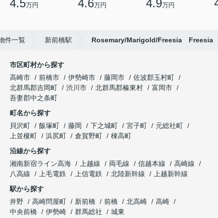
4.5
4.6
4.9
万円
万円
万円
物件一覧
新前橋駅
Rosemary/Marigold/Freesia Freesia
市区町村から探す
高崎市
前橋市
伊勢崎市
藤岡市
佐波郡玉村町
北群馬郡吉岡町
渋川市
北群馬郡榛東村
富岡市
吾妻郡中之条町
町名から探す
貝沢町
飯塚町
藤岡
下之城町
宮子町
元総社町
上並榎町
浜尻町
倉賀野町
棟高町
沿線から探す
湘南新宿ライン高海
上越線
両毛線
信越本線
高崎線
八高線
上毛電鉄
上信電鉄
北陸新幹線
上越新幹線
駅から探す
井野
高崎問屋町
新前橋
前橋
北高崎
高崎
中央前橋
伊勢崎
群馬総社
城東