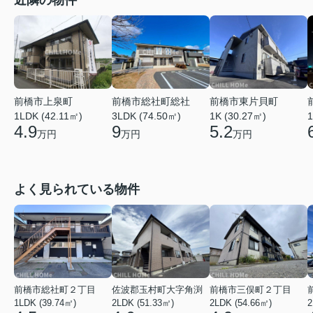
近隣の物件
前橋市上泉町
前橋市総社町総社
前橋市東片貝町
1LDK (42.11㎡)
3LDK (74.50㎡)
1
1K (30.27㎡)
4.9
9
5.2
万円
万円
万円
よく見られている物件
前橋市総社町２丁目
佐波郡玉村町大字角渕
前橋市三俣町２丁目
1LDK (39.74㎡)
2LDK (51.33㎡)
2LDK (54.66㎡)
2