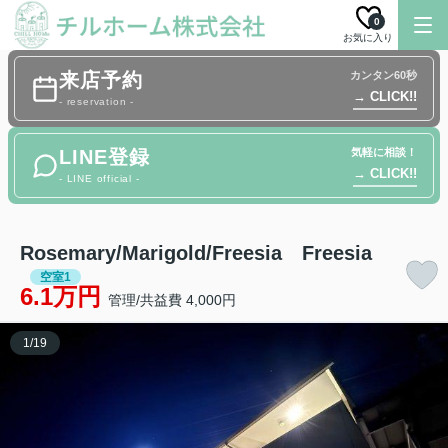
0
お気に入り
来店予約
カンタン60秒
→ CLICK!!
- reservation -
LINE登録
気軽に相談！
→ CLICK!!
- LINE official -
Rosemary/Marigold/Freesia Freesia
空室1
6.1万円
管理/共益費 4,000円
1
/
19