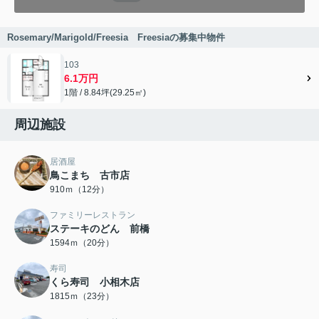
Rosemary/Marigold/Freesia Freesiaの募集中物件
103
6.1万円
1階 / 8.84坪(29.25㎡)
周辺施設
居酒屋
鳥こまち 古市店
910ｍ（12分）
ファミリーレストラン
ステーキのどん 前橋
1594ｍ（20分）
寿司
くら寿司 小相木店
1815ｍ（23分）