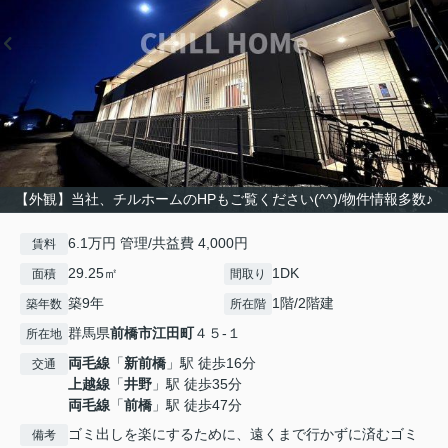
【外観】当社、チルホームのHPもご覧ください(^^)/物件情報多数♪
6.1万円 管理/共益費 4,000円
賃料
29.25㎡
1DK
面積
間取り
築9年
1階/2階建
築年数
所在階
群馬県
前橋市
江田町
４５-１
所在地
両毛線
「
新前橋
」駅 徒歩16分
交通
上越線
「
井野
」駅 徒歩35分
両毛線
「
前橋
」駅 徒歩47分
ゴミ出しを楽にするために、遠くまで行かずに済むゴミ
備考