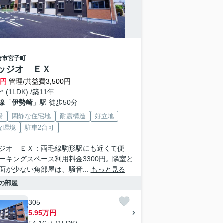
崎市
宮子町
ッジオ ＥＸ
万円
管理/共益費3,500円
㎡ (1LDK) /築11年
線
「
伊勢崎
」駅 徒歩50分
場
閑静な住宅地
耐震構造
好立地
な環境
駐車2台可
ジオ ＥＸ：両毛線駒形駅にも近くて便
ーキングスペース利用料金3300円。隣室と
面が少ない角部屋は、騒音...
もっと見る
の部屋
305
5.95万円
54.16㎡ (1LDK)