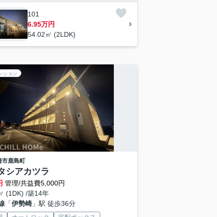
101
6.95万円
54.02㎡ (2LDK)
ンション
崎市
鹿島町
タシアカツラ
円
管理/共益費5,000円
㎡ (1DK) /築14年
線
「
伊勢崎
」駅 徒歩36分