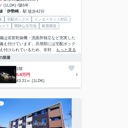
㎡ (1LDK) /築5年
線
「
伊勢崎
」駅 徒歩42分
場
宅配ボックス
インターネット対応
カメラ
閑静な住宅地
耐震構造
備は浴室乾燥機・洗面所独立など充実した
備え付けています。共用部には宅配ボック
え付けられているため、非対...
もっと見る
の部屋
1階
5.8万円
43.21㎡ (1LDK)
ト