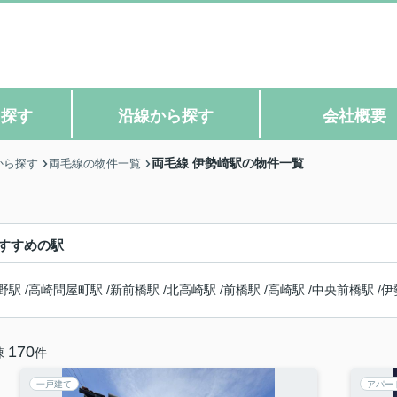
ら探す
沿線から探す
会社概要
両毛線 伊勢崎駅の物件一覧
から探す
両毛線の物件一覧
すすめの駅
野駅
/
高崎問屋町駅
/
新前橋駅
/
北高崎駅
/
前橋駅
/
高崎駅
/
中央前橋駅
/
伊
170
棟
件
一戸建て
アパー