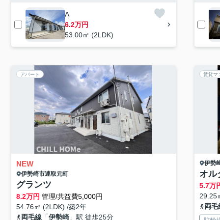
A
6.2万円
53.00㎡ (2LDK)
アパート
賃貸マ
NEW
伊勢
オル
伊勢崎市
連取元町
グランツ
5.7
万
29.25
8.2
万円
管理/共益費5,000円
両毛
54.76㎡ (2LDK) /築2年
両毛線
「
伊勢崎
」駅 徒歩25分