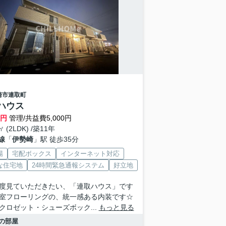
崎市
連取町
ハウス
万円
管理/共益費5,000円
㎡ (2LDK) /築11年
線
「
伊勢崎
」駅 徒歩35分
場
宅配ボックス
インターネット対応
な住宅地
24時間緊急通報システム
好立地
度見ていただきたい、「連取ハウス」です
室フローリングの、統一感ある内装です☆
クロゼット・シューズボック...
もっと見る
の部屋