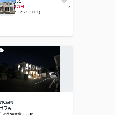
101
6万円
43.21㎡ (1LDK)
ト
崎市
茂呂町
ボワA
円
管理/共益費3,500円