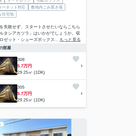
場
オートロック
宅配ボックス
ターネット対応
敷地内ごみ置き場
な住宅地
を失敗せず、スタートさせたいならこちら
ルタシアカツラ」はいかがでしょうか。収
ロゼット・シューズボックス...
もっと見る
の部屋
308
5.7万円
29.25㎡ (1DK)
305
5.7万円
29.25㎡ (1DK)
ト