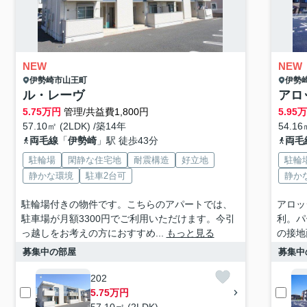
NEW
NEW
伊勢崎市
山王町
伊勢
ル・レーヴ
アロ
5.75
万円
管理/共益費1,800円
5.95
57.10㎡ (2LDK) /築14年
54.16
両毛線
「
伊勢崎
」駅 徒歩43分
両毛
駐輪場
閑静な住宅地
耐震構造
好立地
駐輪
静かな環境
駐車2台可
静か
駐輪場付きの物件です。こちらのアパートでは、
アロッ
駐車場が月額3300円でご利用いただけます。今引
利。パ
っ越しをお考えの方におすすめ...
もっと見る
の接地
募集中の部屋
募集中
202
5.75万円
57.10㎡ (2LDK)