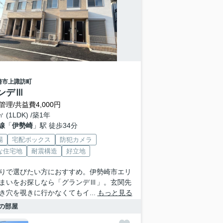
崎市
上諏訪町
ンデⅢ
管理/共益費4,000円
㎡ (1LDK) /築1年
線
「
伊勢崎
」駅 徒歩34分
場
宅配ボックス
防犯カメラ
な住宅地
耐震構造
好立地
りで選びたい方におすすめ。伊勢崎市エリ
まいをお探しなら「グランデⅢ」。玄関先
き穴を覗きに行かなくてもイ...
もっと見る
の部屋