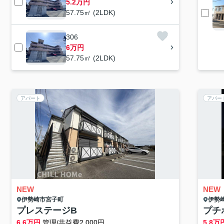
5.2万円
57.75㎡ (2LDK)
306
6万円
57.75㎡ (2LDK)
アパート
アパー
NEW
NEW
伊勢崎市
宮子町
伊勢
プレステージB
プチ
6.6
万円
管理/共益費2,000円
5.8
万