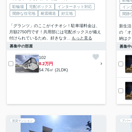
駐輪
駐輪場
宅配ボックス
インターネット対応
イン
閑静な住宅地
耐震構造
好立地
閑静
「グランツ」のここがイチオシ！駐車場料金は、
新生活
月額2750円です！共用部には宅配ボックスが備え
の「オ
付けられているため、好きなタ...
もっと見る
納はク
募集中の部屋
募集中
102
8.2万円
54.76㎡ (2LDK)
賃貸マンション
アパー