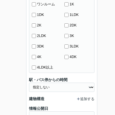
ワンルーム
1K
1DK
1LDK
2K
2DK
2LDK
3K
3DK
3LDK
4K
4DK
4LDK以上
駅・バス停からの時間
建物構造
追加する
情報公開日