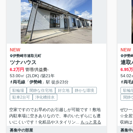
NEW
NEW
伊勢崎市
連取元町
伊勢
ツナハウス
連取
6.2
万円
管理/共益費-
6.95
53.00㎡ (2LDK) /築21年
54.02
両毛線
「
伊勢崎
」駅 徒歩23分
両毛
駐輪場
閑静な住宅地
好立地
静かな環境
駐輪
駐車2台可
浄化槽排水
閑静
空家ですのでお早めのお引越しが可能です！敷地
ぜひ一
内駐車場に空きありなので、車のいたずらにも遭
☆全居
いにくいです！化粧品やスタイリン...
もっと見る
収納は
募集中の部屋
募集中