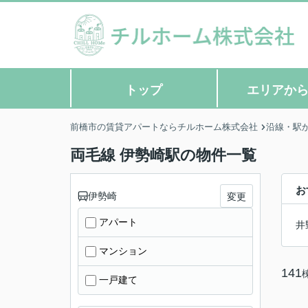
トップ
エリアか
前橋市の賃貸アパートならチルホーム株式会社
沿線・駅
両毛線 伊勢崎駅の物件一覧
お
伊勢崎
変更
アパート
井
マンション
141
一戸建て