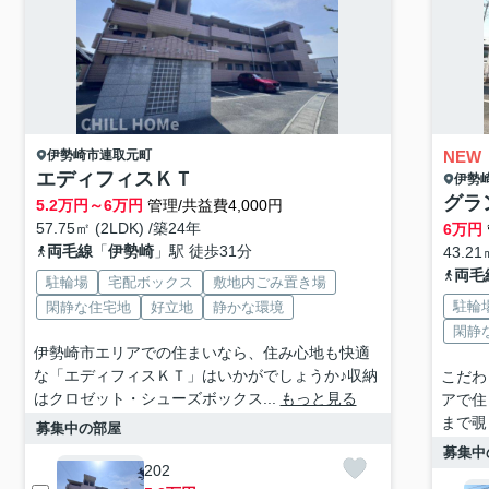
伊勢崎市
連取元町
NEW
エディフィスＫＴ
伊勢
グラ
5.2
万円～
6
万円
管理/共益費4,000円
57.75㎡ (2LDK) /築24年
6
万円
両毛線
「
伊勢崎
」駅 徒歩31分
43.21
両毛
駐輪場
宅配ボックス
敷地内ごみ置き場
駐輪
閑静な住宅地
好立地
静かな環境
閑静
伊勢崎市エリアでの住まいなら、住み心地も快適
な「エディフィスＫＴ」はいかがでしょうか♪収納
こだわ
はクロゼット・シューズボックス...
もっと見る
アで住
まで覗
募集中の部屋
募集中
202