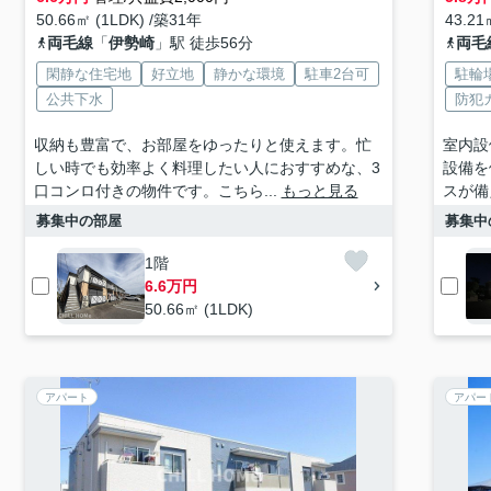
50.66㎡ (1LDK) /築31年
43.21
両毛線
「
伊勢崎
」駅 徒歩56分
両毛
閑静な住宅地
好立地
静かな環境
駐車2台可
駐輪
公共下水
防犯
収納も豊富で、お部屋をゆったりと使えます。忙
室内設
しい時でも効率よく料理したい人におすすめな、3
設備を
口コンロ付きの物件です。こちら...
もっと見る
スが備
募集中の部屋
募集中
1階
6.6万円
50.66㎡ (1LDK)
アパート
アパー