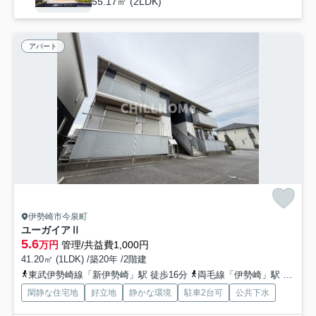
55.17㎡ (2LDK)
アパート
伊勢崎市今泉町
ユーガイアⅡ
5.6
万円
管理/共益費1,000円
41.20㎡ (1LDK) /築20年 /2階建
東武伊勢崎線「新伊勢崎」駅 徒歩16分
両毛線「伊勢崎」駅 徒歩33分
閑静な住宅地
好立地
静かな環境
駐車2台可
公共下水