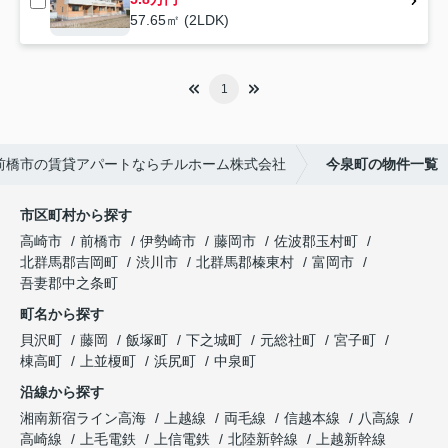
57.65㎡ (2LDK)
1
前橋市の賃貸アパートならチルホーム株式会社
今泉町の物件一覧
市区町村から探す
高崎市
前橋市
伊勢崎市
藤岡市
佐波郡玉村町
北群馬郡吉岡町
渋川市
北群馬郡榛東村
富岡市
吾妻郡中之条町
町名から探す
貝沢町
藤岡
飯塚町
下之城町
元総社町
宮子町
棟高町
上並榎町
浜尻町
中泉町
沿線から探す
湘南新宿ライン高海
上越線
両毛線
信越本線
八高線
高崎線
上毛電鉄
上信電鉄
北陸新幹線
上越新幹線