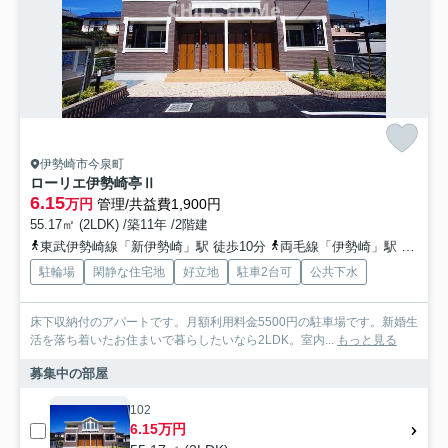
伊勢崎市今泉町
ローリエ伊勢崎亭Ⅱ
6.15
万円
管理/共益費1,900円
55.17㎡ (2LDK) /築11年 /2階建
東武伊勢崎線「新伊勢崎」駅 徒歩10分
両毛線「伊勢崎」駅 徒歩27分
駐輪場
閑静な住宅地
好立地
駐車2台可
公共下水
床下収納付のアパートです。月額利用料金5500円の駐車場です。新婚生
活を落ち着いたお住まいで暮らしたいなら2LDK。室内...
もっと見る
募集中の部屋
102
6.15万円