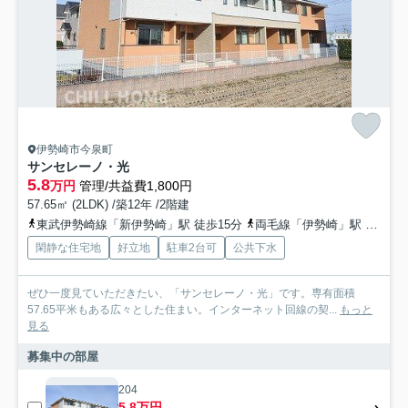
伊勢崎市今泉町
サンセレーノ・光
5.8
万円
管理/共益費1,800円
57.65㎡ (2LDK) /築12年 /2階建
東武伊勢崎線「新伊勢崎」駅 徒歩15分
両毛線「伊勢崎」駅 徒歩31分
閑静な住宅地
好立地
駐車2台可
公共下水
ぜひ一度見ていただきたい、「サンセレーノ・光」です。専有面積
57.65平米もある広々とした住まい。インターネット回線の契...
もっと
見る
募集中の部屋
204
5.8万円