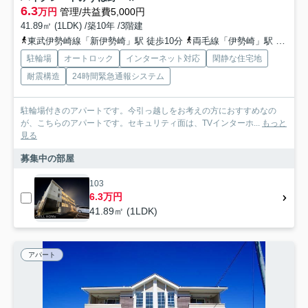
6.3
万円
管理/共益費5,000円
41.89㎡ (1LDK) /築10年 /3階建
東武伊勢崎線「新伊勢崎」駅 徒歩10分
両毛線「伊勢崎」駅 徒歩27分
駐輪場
オートロック
インターネット対応
閑静な住宅地
耐震構造
24時間緊急通報システム
駐輪場付きのアパートです。今引っ越しをお考えの方におすすめなの
が、こちらのアパートです。セキュリティ面は、TVインターホ...
もっと
見る
募集中の部屋
103
6.3万円
41.89㎡ (1LDK)
アパート