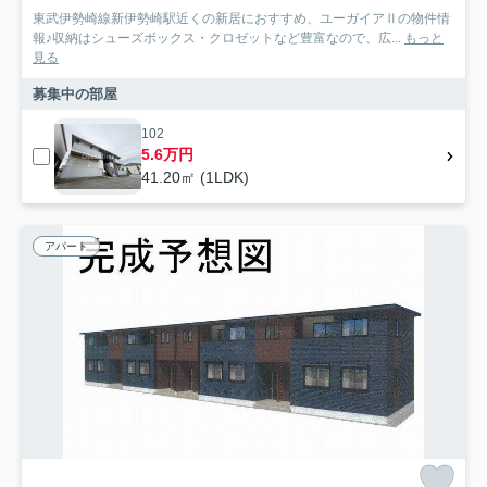
東武伊勢崎線新伊勢崎駅近くの新居におすすめ、ユーガイアⅡの物件情
報♪収納はシューズボックス・クロゼットなど豊富なので、広...
もっと
見る
募集中の部屋
102
5.6万円
41.20㎡ (1LDK)
アパート