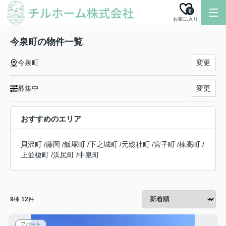
0
お気に入り
今泉町の物件一覧
今泉町
変更
募集中
変更
おすすめのエリア
貝沢町
/
藤岡
/
飯塚町
/
下之城町
/
元総社町
/
宮子町
/
棟高町
/
上並榎町
/
浜尻町
/
中泉町
9
棟
12
件
アパート