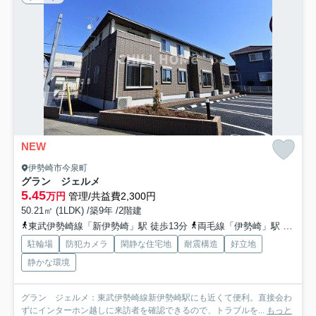
NEW
伊勢崎市今泉町
グラン ジェルメ
5.45
万円
管理/共益費2,300円
50.21㎡ (1LDK) /築9年 /2階建
東武伊勢崎線「新伊勢崎」駅 徒歩13分
両毛線「伊勢崎」駅 徒歩28分
駐輪場
防犯カメラ
閑静な住宅地
耐震構造
好立地
静かな環境
グラン ジェルメ：東武伊勢崎線新伊勢崎駅にも近くて便利。直接会わ
ずにインターホン越しに来訪者を確認できるので、トラブルを...
もっと