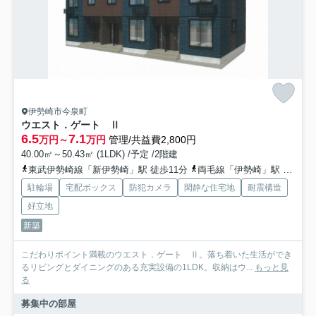
伊勢崎市今泉町
ウエスト．ゲート Ⅱ
6.5
7.1
万円～
万円
管理/共益費2,800円
40.00㎡～50.43㎡ (1LDK) /予定 /2階建
東武伊勢崎線「新伊勢崎」駅 徒歩11分
両毛線「伊勢崎」駅 徒歩27分
駐輪場
宅配ボックス
防犯カメラ
閑静な住宅地
耐震構造
好立地
新築
こだわりポイント満載のウエスト．ゲート Ⅱ。落ち着いた生活ができ
るリビングとダイニングのある充実設備の1LDK。収納はウ...
もっと見
る
募集中の部屋