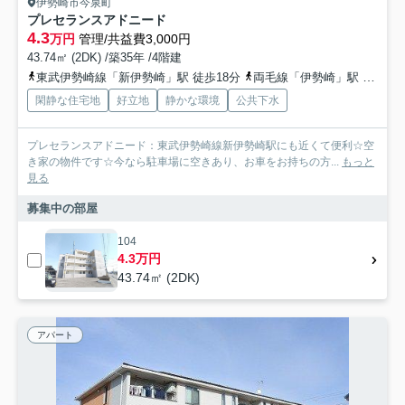
伊勢崎市今泉町
プレセランスアドニード
4.3
万円
管理/共益費3,000円
43.74㎡ (2DK) /築35年 /4階建
東武伊勢崎線「新伊勢崎」駅 徒歩18分
両毛線「伊勢崎」駅 徒歩26分
閑静な住宅地
好立地
静かな環境
公共下水
プレセランスアドニード：東武伊勢崎線新伊勢崎駅にも近くて便利☆空
き家の物件です☆今なら駐車場に空きあり、お車をお持ちの方...
もっと
見る
募集中の部屋
104
4.3万円
43.74㎡ (2DK)
アパート