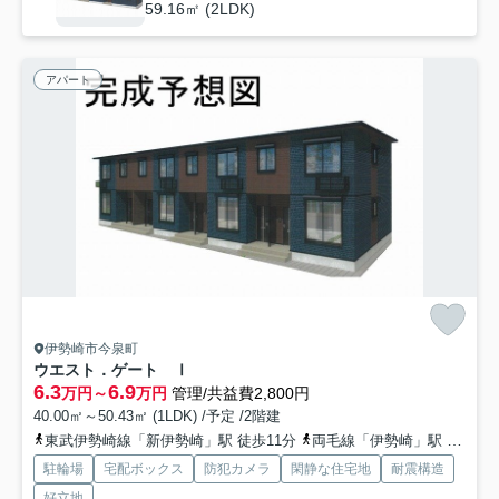
59.16㎡ (2LDK)
アパート
伊勢崎市今泉町
ウエスト．ゲート Ⅰ
6.3
6.9
万円～
万円
管理/共益費2,800円
40.00㎡～50.43㎡ (1LDK) /予定 /2階建
東武伊勢崎線「新伊勢崎」駅 徒歩11分
両毛線「伊勢崎」駅 徒歩27分
駐輪場
宅配ボックス
防犯カメラ
閑静な住宅地
耐震構造
好立地