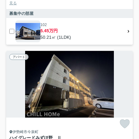
見る
募集中の部屋
102
5.45万円
50.21㎡ (1LDK)
アパート
伊勢崎市今泉町
ハイグレードみずほ野 Ⅱ