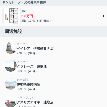
サンセレーノ・光の募集中物件
204
5.8万円
2階 / 17.43坪(57.65㎡)
周辺施設
スーパー
ベイシア 伊勢崎ＢＰ店
2703ｍ（34分）
スーパー
クラシーズ 連取店
3636ｍ（46分）
総合病院
伊勢崎市民病院
3698ｍ（47分）
ドラッグストア
クスリのアオキ 連取店