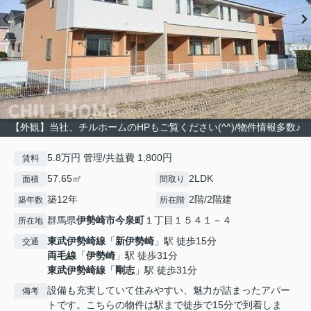
【外観】当社、チルホームのHPもご覧ください(^^)/物件情報多数♪
5.8万円 管理/共益費 1,800円
賃料
57.65㎡
2LDK
面積
間取り
築12年
2階/2階建
築年数
所在階
群馬県
伊勢崎市
今泉町
１丁目１５４１－４
所在地
東武伊勢崎線
「
新伊勢崎
」駅 徒歩15分
交通
両毛線
「
伊勢崎
」駅 徒歩31分
東武伊勢崎線
「
剛志
」駅 徒歩31分
設備も充実していて住みやすい、魅力が詰まったアパー
備考
トです。こちらの物件は駅まで徒歩で15分で到着しま