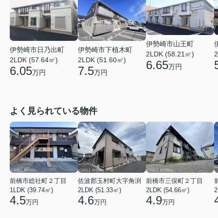
伊勢崎市山王町
伊勢崎市日乃出町
伊勢崎市下植木町
2
2LDK (58.21㎡)
2LDK (57.64㎡)
2LDK (51.60㎡)
6.65
万円
6.05
7.5
万円
万円
よく見られている物件
前橋市総社町２丁目
佐波郡玉村町大字角渕
前橋市三俣町２丁目
1LDK (39.74㎡)
2LDK (51.33㎡)
2LDK (54.66㎡)
2
4.5
4.6
4.9
万円
万円
万円