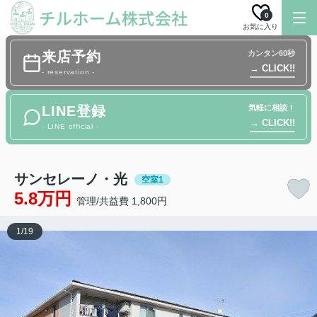
0
お気に入り
来店予約
カンタン60秒
→ CLICK!!
- reservation -
LINE登録
気軽に相談！
→ CLICK!!
- LINE official -
サンセレーノ・光
空室1
5.8万円
管理/共益費 1,800円
1
/
19