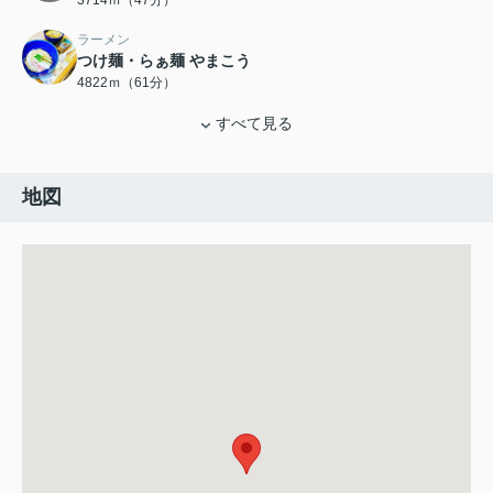
3714ｍ（47分）
ラーメン
つけ麺・らぁ麺 やまこう
4822ｍ（61分）
すべて見る
地図