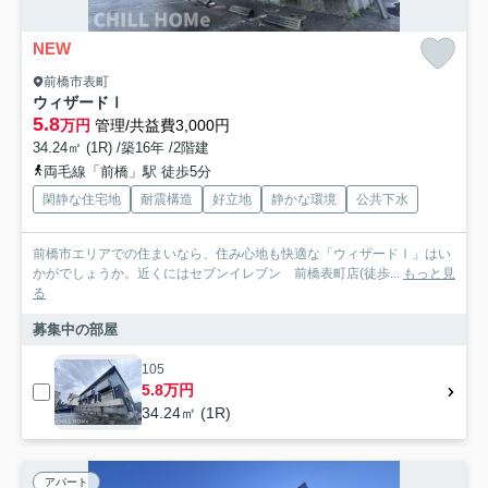
NEW
前橋市表町
ウィザードⅠ
5.8
万円
管理/共益費3,000円
34.24㎡ (1R) /築16年 /2階建
両毛線「前橋」駅 徒歩5分
閑静な住宅地
耐震構造
好立地
静かな環境
公共下水
前橋市エリアでの住まいなら、住み心地も快適な「ウィザードⅠ」はい
かがでしょうか。近くにはセブンイレブン 前橋表町店(徒歩...
もっと見
る
募集中の部屋
105
5.8万円
34.24㎡ (1R)
アパート