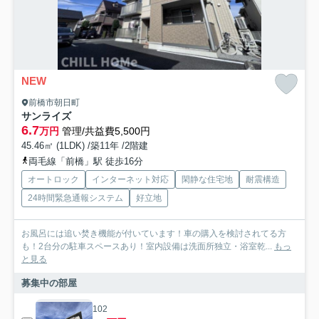
NEW
前橋市朝日町
サンライズ
6.7
万円
管理/共益費5,500円
45.46㎡ (1LDK) /築11年 /2階建
両毛線「前橋」駅 徒歩16分
オートロック
インターネット対応
閑静な住宅地
耐震構造
24時間緊急通報システム
好立地
お風呂には追い焚き機能が付いています！車の購入を検討されてる方
も！2台分の駐車スペースあり！室内設備は洗面所独立・浴室乾...
もっ
と見る
募集中の部屋
102