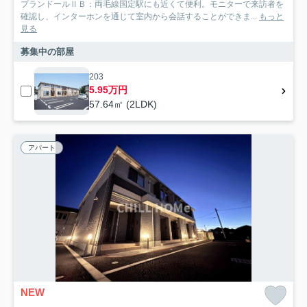
プランドールⅡＢ：両毛線国定駅にも近くて便利。モニターで来訪者を
確認し、インターホンを通じて室内から会話することができま...
もっと
見る
募集中の部屋
203
5.95万円
57.64㎡ (2LDK)
アパート
NEW