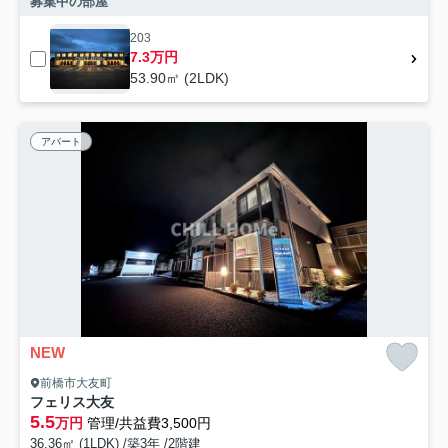
募集中の部屋
203
7.3万円
53.90㎡ (2LDK)
アパート
NEW
前橋市大友町
フェリス大友
5.5
万円
管理/共益費3,500円
36.36㎡ (1LDK) /築3年 /2階建