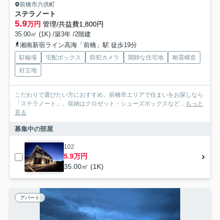
前橋市六供町
ステラノート
5.9
万円
管理/共益費1,800円
35.00㎡ (1K) /築3年 /2階建
湘南新宿ライン高海「前橋」駅 徒歩19分
駐輪場
宅配ボックス
防犯カメラ
閑静な住宅地
耐震構造
好立地
こだわりで選びたい方におすすめ。前橋市エリアで住まいをお探しなら
「ステラノート」。収納はクロゼット・シューズボックスなど...
もっと
見る
募集中の部屋
102
5.9万円
35.00㎡ (1K)
アパート