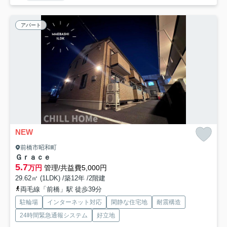
アパート
NEW
前橋市昭和町
Ｇｒａｃｅ
5.7
万円
管理/共益費5,000円
29.62㎡ (1LDK) /築12年 /2階建
両毛線「前橋」駅 徒歩39分
駐輪場
インターネット対応
閑静な住宅地
耐震構造
24時間緊急通報システム
好立地