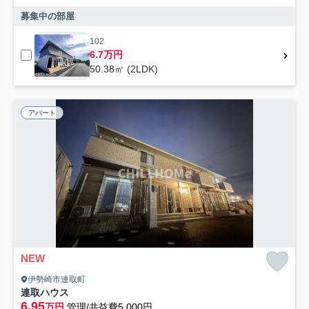
募集中の部屋
102
6.7万円
50.38㎡ (2LDK)
アパート
NEW
伊勢崎市連取町
連取ハウス
6.95
万円
管理/共益費5,000円