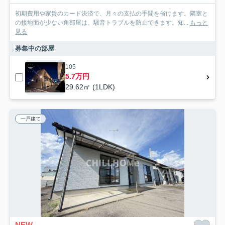
初期費用や家賃のカード決済で、月々の支払の手間を省けます。隣室と
の接地面が少ない角部屋は、騒音トラブルを防止できます。知...
もっと
見る
募集中の部屋
105
5.7万円
29.62㎡ (1LDK)
一戸建て
NEW