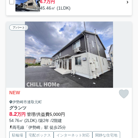
6.7万円
45.46㎡ (1LDK)
アパート
NEW
伊勢崎市連取元町
グランツ
8.2
万円
管理/共益費5,000円
54.76㎡ (2LDK) /築2年 /2階建
両毛線「伊勢崎」駅 徒歩25分
駐輪場
宅配ボックス
インターネット対応
閑静な住宅地