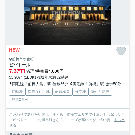
NEW
前橋市朝倉町
ピパトール
7.3
万円
管理/共益費4,000円
53.90㎡ (2LDK) /築1年未満 /2階建
両毛線「前橋大島」駅 徒歩36分
両毛線「前橋」駅 徒歩50分
駐輪場
閑静な住宅地
耐震構造
好立地
静かな環境
駐車2台可
こだわりで選びたい方におすすめ。前橋市エリアで住まいをお探しなら
「ピパトール」。お風呂好きな方にニーズが高いのが、追い焚...
もっと
見る