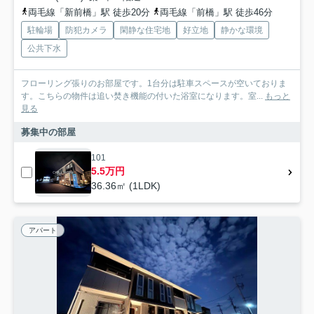
両毛線「新前橋」駅 徒歩20分
両毛線「前橋」駅 徒歩46分
駐輪場
防犯カメラ
閑静な住宅地
好立地
静かな環境
公共下水
フローリング張りのお部屋です。1台分は駐車スペースが空いておりま
す。こちらの物件は追い焚き機能の付いた浴室になります。室...
もっと
見る
募集中の部屋
101
5.5万円
36.36㎡ (1LDK)
アパート