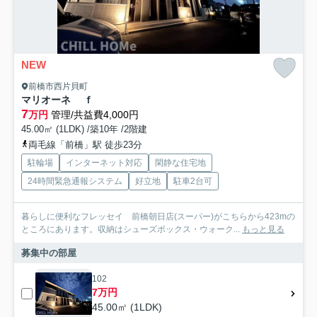
NEW
前橋市西片貝町
マリオーネ ｆ
7
万円
管理/共益費4,000円
45.00㎡ (1LDK) /築10年 /2階建
両毛線「前橋」駅 徒歩23分
駐輪場
インターネット対応
閑静な住宅地
24時間緊急通報システム
好立地
駐車2台可
暮らしに便利なフレッセイ 前橋朝日店(スーパー)がこちらから423mの
ところにあります。収納はシューズボックス・ウォーク...
もっと見る
募集中の部屋
102
7万円
45.00㎡ (1LDK)