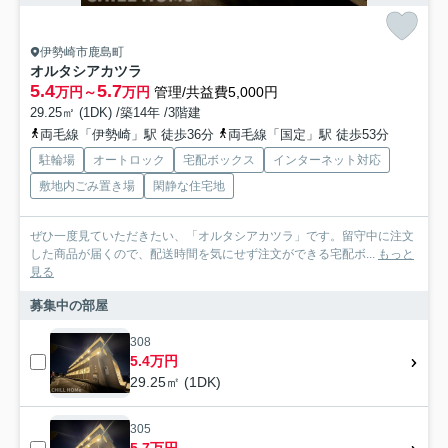
伊勢崎市鹿島町
オルタシアカツラ
5.4
5.7
万円～
万円
管理/共益費5,000円
29.25㎡ (1DK) /築14年 /3階建
両毛線「伊勢崎」駅 徒歩36分
両毛線「国定」駅 徒歩53分
駐輪場
オートロック
宅配ボックス
インターネット対応
敷地内ごみ置き場
閑静な住宅地
ぜひ一度見ていただきたい、「オルタシアカツラ」です。留守中に注文
した商品が届くので、配送時間を気にせず注文ができる宅配ボ...
もっと
見る
募集中の部屋
308
5.4万円
29.25㎡ (1DK)
305
5.7万円