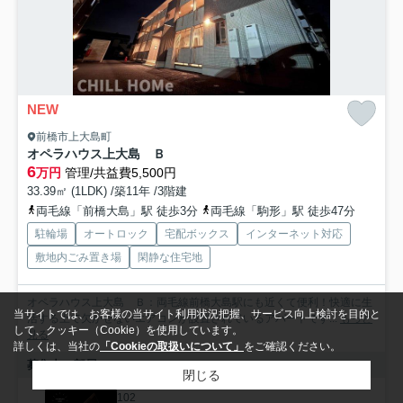
NEW
前橋市上大島町
オペラハウス上大島 Ｂ
6
万円
管理/共益費5,500円
33.39㎡ (1LDK) /築11年 /3階建
両毛線「前橋大島」駅 徒歩3分
両毛線「駒形」駅 徒歩47分
駐輪場
オートロック
宅配ボックス
インターネット対応
敷地内ごみ置き場
閑静な住宅地
オペラハウス上大島 Ｂ：両毛線前橋大島駅にも近くて便利！快適に生
当サイトでは、お客様の当サイト利用状況把握、サービス向上検討を目的と
活する上で欠かせないエアコンが設置されているアパートです...
もっと
して、クッキー（Cookie）を使用しています。
見る
詳しくは、当社の
「Cookieの取扱いについて」
をご確認ください。
募集中の部屋
閉じる
102