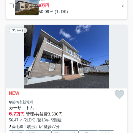
6万円
50.09㎡ (1LDK)
アパート
NEW
前橋市新堀町
カーサ トム
6.7
万円
管理/共益費3,500円
56.47㎡ (2LDK) /築13年 /2階建
両毛線「駒形」駅 徒歩77分