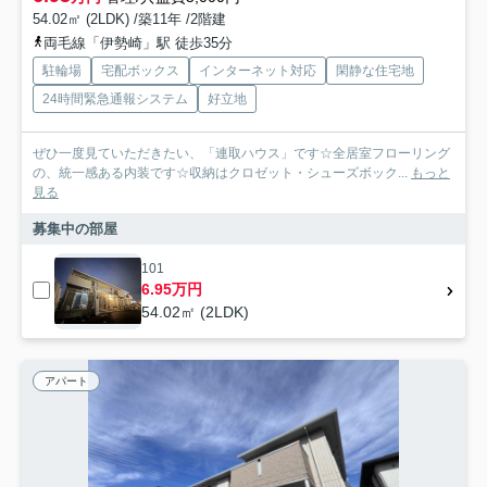
54.02㎡ (2LDK) /築11年 /2階建
両毛線「伊勢崎」駅 徒歩35分
駐輪場
宅配ボックス
インターネット対応
閑静な住宅地
24時間緊急通報システム
好立地
ぜひ一度見ていただきたい、「連取ハウス」です☆全居室フローリング
の、統一感ある内装です☆収納はクロゼット・シューズボック...
もっと
見る
募集中の部屋
101
6.95万円
54.02㎡ (2LDK)
アパート