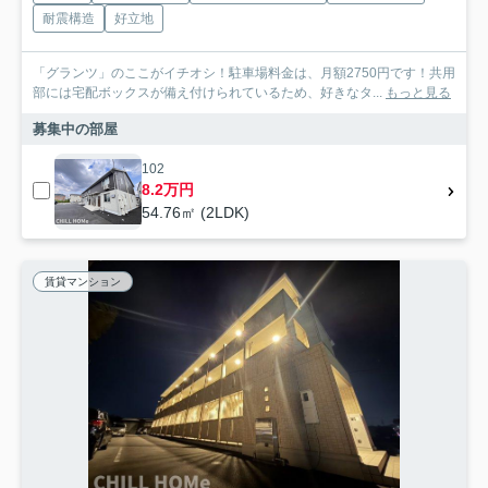
耐震構造
好立地
「グランツ」のここがイチオシ！駐車場料金は、月額2750円です！共用
部には宅配ボックスが備え付けられているため、好きなタ...
もっと見る
募集中の部屋
102
8.2万円
54.76㎡ (2LDK)
賃貸マンション