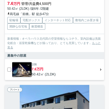
7.6
万円
管理/共益費4,500円
50.42㎡ (2LDK) /築6年 /2階建
両毛線「前橋」駅 徒歩47分
駐輪場
宅配ボックス
インターネット対応
敷地内ごみ置き場
閑静な住宅地
耐震構造
新着情報：オペラハウス北代田の空室情報ならコチラ。室内設備は洗面
化粧台・浴室乾燥機などが揃っており、とても充実しています...
もっと
見る
募集中の部屋
106
7.6万円
50.42㎡ (2LDK)
アパート