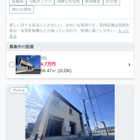
駐輪場
宅配ボックス
閑静な住宅地
耐震構造
好立地
静かな環境
新しい日々を送るにふさわしい、きれいな室内です。室内設備は洗面化
粧台・浴室乾燥機などが揃っているので、快適に過ごしやすい...
もっと
見る
募集中の部屋
201
6.7万円
56.47㎡ (2LDK)
アパート