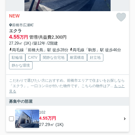
NEW
前橋市広瀬町
エクラ
4.55
万円
管理/共益費2,300円
27.29㎡ (1K) /築12年 /2階建
両毛線「前橋大島」駅 徒歩28分
両毛線「駒形」駅 徒歩46分
駐輪場
CATV
閑静な住宅地
耐震構造
好立地
静かな環境
こだわりで選びたい方におすすめ。前橋市エリアで住まいをお探しなら
「エクラ」。一口コンロが付いた物件です。こちらの物件はア...
もっと
見る
募集中の部屋
102
4.55万円
27.29㎡ (1K)