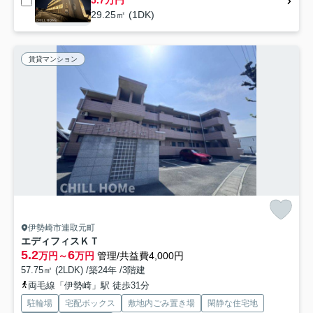
29.25㎡ (1DK)
賃貸マンション
伊勢崎市連取元町
エディフィスＫＴ
5.2
6
万円～
万円
管理/共益費4,000円
57.75㎡ (2LDK) /築24年 /3階建
両毛線「伊勢崎」駅 徒歩31分
駐輪場
宅配ボックス
敷地内ごみ置き場
閑静な住宅地