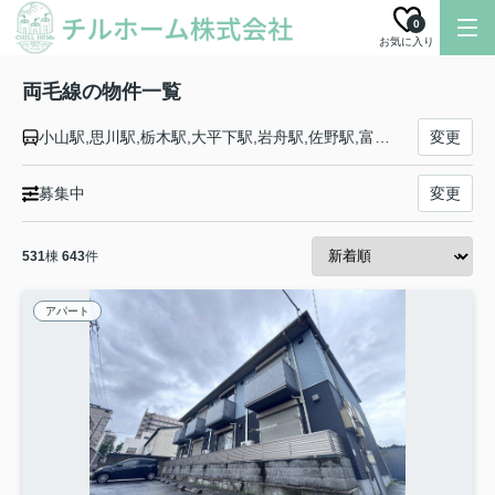
0
お気に入り
両毛線の物件一覧
小山駅,思川駅,栃木駅,大平下駅,岩舟駅,佐野駅,富田駅,あしかがフラワーパーク駅,足利駅,山前駅,小俣駅,桐生駅,岩宿駅,国定駅,伊勢崎駅,駒形駅,前橋大島駅,前橋駅,新前橋駅
変更
募集中
変更
531
棟
643
件
アパート