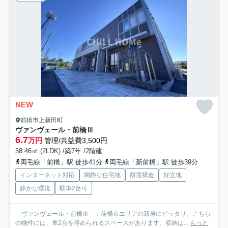
NEW
前橋市上新田町
ヴァンヴェール・前橋Ⅲ
6.7
万円
管理/共益費3,500円
58.46㎡ (2LDK) /築7年 /2階建
両毛線「前橋」駅 徒歩41分
両毛線「新前橋」駅 徒歩39分
インターネット対応
閑静な住宅地
耐震構造
好立地
静かな環境
駐車2台可
「ヴァンヴェール・前橋Ⅲ」：前橋市エリアの新居にピッタリ。こちら
の物件には、車2台を停められるスペースがあります。収納は...
もっと