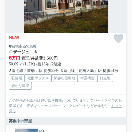
NEW
前橋市ぬで島町
ロザージュ Ａ
6
万円
管理/共益費3,500円
50.09㎡ (1LDK) /築13年 /2階建
両毛線「前橋」駅 徒歩33分
両毛線「前橋大島」駅 徒歩51分
駐輪場
宅配ボックス
閑静な住宅地
耐震構造
好立地
静かな環境
この物件のお風呂は追い炊き機能がついています。アパートタイプのお
部屋です。収納はシューズボックス・クロゼットなどが備え付...
もっと
見る
募集中の部屋
101