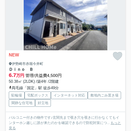
NEW
伊勢崎市赤堀今井町
Ｄｉｎｏ Ｂ
6.7
万円
管理/共益費4,500円
50.38㎡ (2LDK) /築4年 /2階建
両毛線「国定」駅 徒歩49分
駐輪場
宅配ボックス
インターネット対応
敷地内ごみ置き場
閑静な住宅地
好立地
バルコニー付きの物件です♪玄関先まで覗き穴を覗きに行かなくてもイ
ンターホン越しに誰が来たのかを確認できるので防犯対策につ...
もっと
見る