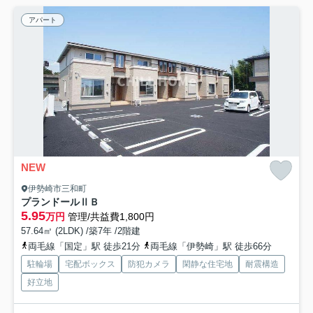
アパート
NEW
伊勢崎市三和町
プランドールⅡＢ
5.95
万円
管理/共益費1,800円
57.64㎡ (2LDK) /築7年 /2階建
両毛線「国定」駅 徒歩21分
両毛線「伊勢崎」駅 徒歩66分
駐輪場
宅配ボックス
防犯カメラ
閑静な住宅地
耐震構造
好立地