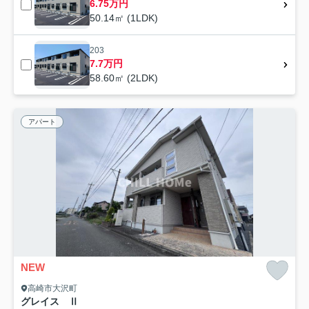
6.75万円
50.14㎡ (1LDK)
203
7.7万円
58.60㎡ (2LDK)
アパート
NEW
高崎市大沢町
グレイス Ⅱ