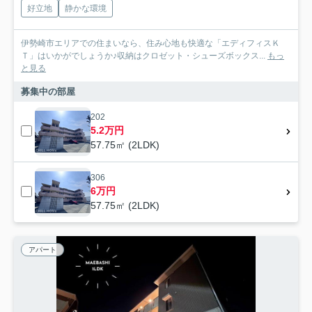
好立地
静かな環境
伊勢崎市エリアでの住まいなら、住み心地も快適な「エディフィスＫ
Ｔ」はいかがでしょうか♪収納はクロゼット・シューズボックス...
もっ
と見る
募集中の部屋
202
5.2万円
57.75㎡ (2LDK)
306
6万円
57.75㎡ (2LDK)
アパート