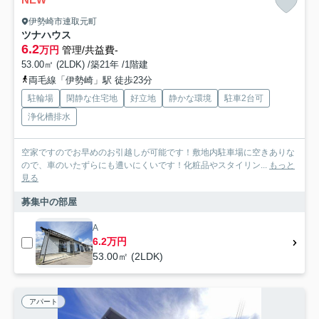
伊勢崎市連取元町
ツナハウス
6.2
万円
管理/共益費-
53.00㎡ (2LDK) /築21年 /1階建
両毛線「伊勢崎」駅 徒歩23分
駐輪場
閑静な住宅地
好立地
静かな環境
駐車2台可
浄化槽排水
空家ですのでお早めのお引越しが可能です！敷地内駐車場に空きありな
ので、車のいたずらにも遭いにくいです！化粧品やスタイリン...
もっと
見る
募集中の部屋
A
6.2万円
53.00㎡ (2LDK)
アパート