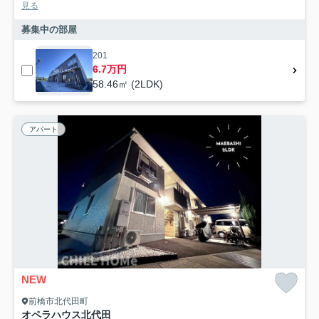
見る
募集中の部屋
201
6.7万円
58.46㎡ (2LDK)
アパート
NEW
前橋市北代田町
オペラハウス北代田