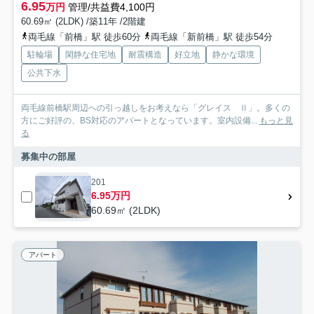
6.95
万円
管理/共益費4,100円
60.69㎡ (2LDK) /築11年 /2階建
両毛線「前橋」駅 徒歩60分
両毛線「新前橋」駅 徒歩54分
駐輪場
閑静な住宅地
耐震構造
好立地
静かな環境
公共下水
両毛線前橋駅周辺への引っ越しをお考えなら「グレイス Ⅱ」。多くの
方にご好評の、BS対応のアパートとなっています。室内設備...
もっと見
る
募集中の部屋
201
6.95万円
60.69㎡ (2LDK)
アパート