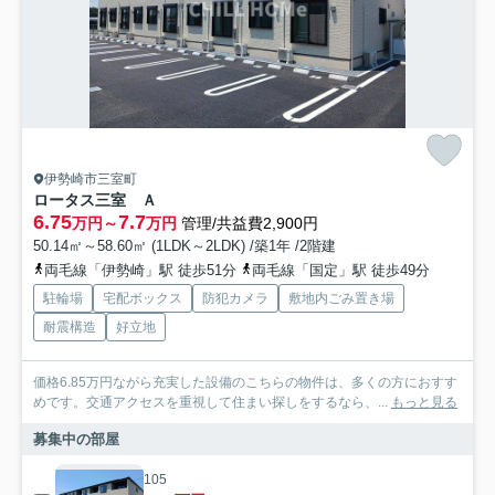
伊勢崎市三室町
ロータス三室 Ａ
6.75
7.7
万円～
万円
管理/共益費2,900円
50.14㎡～58.60㎡ (1LDK～2LDK) /築1年 /2階建
両毛線「伊勢崎」駅 徒歩51分
両毛線「国定」駅 徒歩49分
駐輪場
宅配ボックス
防犯カメラ
敷地内ごみ置き場
耐震構造
好立地
価格6.85万円ながら充実した設備のこちらの物件は、多くの方におすす
めです。交通アクセスを重視して住まい探しをするなら、...
もっと見る
募集中の部屋
105