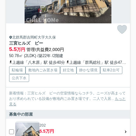
北群馬郡吉岡町大字大久保
三宮ヒルズ ビー
5.5
万円
管理/共益費2,000円
50.78㎡ (2LDK) /築22年 /2階建
上越線「八木原」駅 徒歩40分
上越線「群馬総社」駅 徒歩47分
上
駐輪場
敷地内ごみ置き場
好立地
静かな環境
駐車2台可
公共下水
新着情報：三宮ヒルズ ビーの空室情報ならコチラ。ニーズが高まって
おり求められている設備が敷地内ごみ置き場です。二人で入居...
もっと
見る
募集中の部屋
202
5.5万円