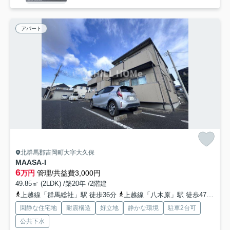
アパート
北群馬郡吉岡町大字大久保
MAASA-I
6
万円
管理/共益費3,000円
49.85㎡ (2LDK) /築20年 /2階建
上越線「群馬総社」駅 徒歩36分
上越線「八木原」駅 徒歩47分
上
閑静な住宅地
耐震構造
好立地
静かな環境
駐車2台可
公共下水