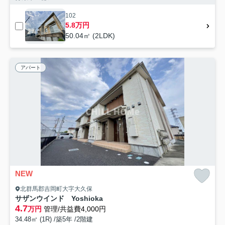
102
5.8万円
50.04㎡ (2LDK)
アパート
NEW
北群馬郡吉岡町大字大久保
サザンウインド Yoshioka
4.7
万円
管理/共益費4,000円
34.48㎡ (1R) /築5年 /2階建