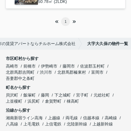
50.78㎡ (2LDK)
1
市の賃貸アパートならチルホーム株式会社
大字大久保の物件一覧
市区町村から探す
高崎市
前橋市
伊勢崎市
藤岡市
佐波郡玉村町
北群馬郡吉岡町
渋川市
北群馬郡榛東村
富岡市
吾妻郡中之条町
町名から探す
貝沢町
飯塚町
藤岡
下之城町
宮子町
元総社町
上並榎町
浜尻町
倉賀野町
棟高町
沿線から探す
湘南新宿ライン高海
上越線
両毛線
信越本線
高崎線
八高線
上毛電鉄
上信電鉄
北陸新幹線
上越新幹線