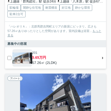
上越線「群馬総社」駅 徒歩24分
上越線「八木原」駅 徒歩67分
両
駐輪場
閑静な住宅地
耐震構造
好立地
静かな環境
駐車2台可
「ハレオリＡ」：北群馬郡吉岡町エリアの新居にピッタリ。広さも
57.26㎡ありゆったりとした空間があります。室内設備は浴室...
もっと
見る
募集中の部屋
201
5.65万円
57.26㎡ (2LDK)
アパート