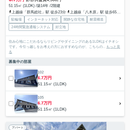
51.15㎡ (1LDK) /築14年 /2階建
上越線「群馬総社」駅 徒歩23分
上越線「八木原」駅 徒歩65分
両
駐輪場
インターネット対応
閑静な住宅地
耐震構造
24時間緊急通報システム
好立地
住み心地にこだわるならリビングやダイニングのある1LDKはイチオシ
です。今引っ越しをお考えの方におすすめなのが、こちらの...
もっと見
る
募集中の部屋
102
6.7万円
51.15㎡ (1LDK)
105
6.7万円
51.15㎡ (1LDK)
アパート