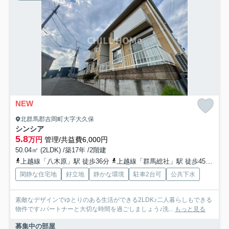
NEW
北群馬郡吉岡町大字大久保
シンシア
5.8
万円
管理/共益費6,000円
50.04㎡ (2LDK) /築17年 /2階建
上越線「八木原」駅 徒歩36分
上越線「群馬総社」駅 徒歩45分
上
閑静な住宅地
好立地
静かな環境
駐車2台可
公共下水
素敵なデザインでゆとりのある生活ができる2LDK♪二人暮らしもできる
物件です♪パートナーと大切な時間を過ごしましょう♪洗...
もっと見る
募集中の部屋