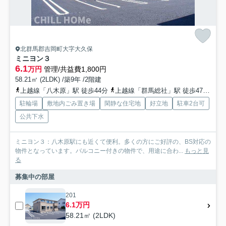
北群馬郡吉岡町大字大久保
ミニヨン３
6.1
万円
管理/共益費1,800円
58.21㎡ (2LDK) /築9年 /2階建
上越線「八木原」駅 徒歩44分
上越線「群馬総社」駅 徒歩47分
上
駐輪場
敷地内ごみ置き場
閑静な住宅地
好立地
駐車2台可
公共下水
ミニヨン３：八木原駅にも近くて便利。多くの方にご好評の、BS対応の
物件となっています。バルコニー付きの物件で、用途に合わ...
もっと見
る
募集中の部屋
201
6.1万円
58.21㎡ (2LDK)