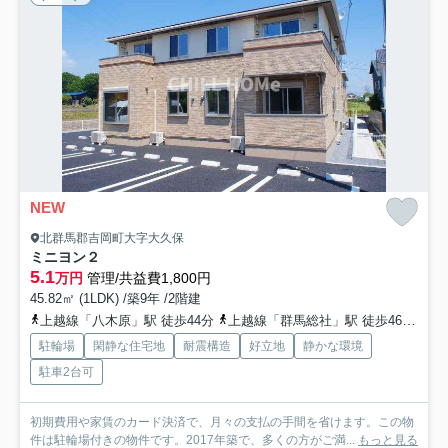
NEW
北群馬郡吉岡町大字大久保
ミニヨン２
5.1
万円
管理/共益費1,800円
45.82㎡ (1LDK) /築9年 /2階建
上越線「八木原」駅 徒歩44分
上越線「群馬総社」駅 徒歩46分
上
駐輪場
閑静な住宅地
耐震構造
好立地
静かな環境
駐車2台可
初期費用や家賃のカード決済で、月々の支払の手間を省けます。この物
件は駐輪場付きの物件です。2017年築で、多くの方がご満...
もっと見る