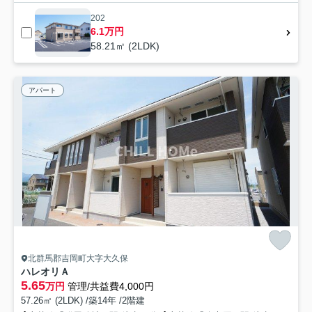
202
6.1万円
58.21㎡ (2LDK)
アパート
北群馬郡吉岡町大字大久保
ハレオリＡ
5.65
万円
管理/共益費4,000円
57.26㎡ (2LDK) /築14年 /2階建