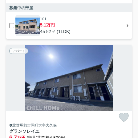
募集中の部屋
101
5.1万円
45.82㎡ (1LDK)
アパート
北群馬郡吉岡町大字大久保
グランソレイユ
6.7
万円
管理/共益費4,500円