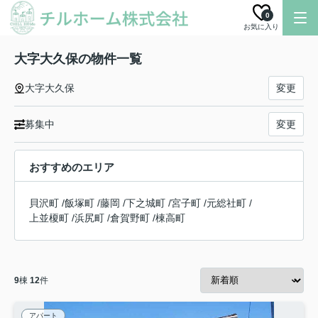
0
お気に入り
大字大久保の物件一覧
大字大久保
変更
募集中
変更
おすすめのエリア
貝沢町
/
飯塚町
/
藤岡
/
下之城町
/
宮子町
/
元総社町
/
上並榎町
/
浜尻町
/
倉賀野町
/
棟高町
9
棟
12
件
アパート