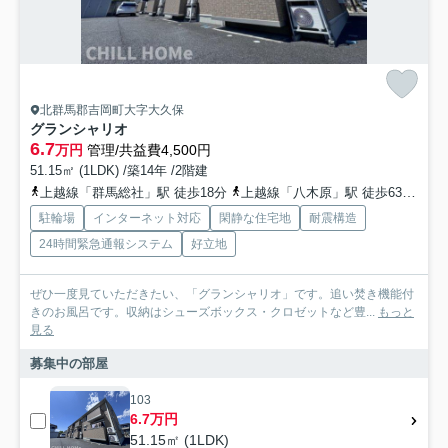
北群馬郡吉岡町大字大久保
グランシャリオ
6.7
万円
管理/共益費4,500円
51.15㎡ (1LDK) /築14年 /2階建
上越線「群馬総社」駅 徒歩18分
上越線「八木原」駅 徒歩63分
両
駐輪場
インターネット対応
閑静な住宅地
耐震構造
24時間緊急通報システム
好立地
ぜひ一度見ていただきたい、「グランシャリオ」です。追い焚き機能付
きのお風呂です。収納はシューズボックス・クロゼットなど豊...
もっと
見る
募集中の部屋
103
6.7万円
51.15㎡ (1LDK)