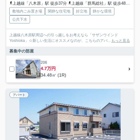
上越線「八木原」駅 徒歩37分
上越線「群馬総社」駅 徒歩48分
上
敷地内ごみ置き場
閑静な住宅地
好立地
静かな環境
公共下水
上越線八木原駅周辺への引っ越しをお考えなら「サザンウインド
Yoshioka」☆新しい生活にオススメなのが、こちらのアパ...
もっと見る
募集中の部屋
206
4.7万円
34.48㎡ (1R)
アパート