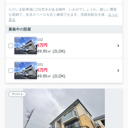
ただいま駐車場に2台空きがある物件、いかがでしょうか。嬉しい豊富
な収納で、生活スペースを広く確保できます。洗面化粧台を採...
もっと
見る
募集中の部屋
102
6万円
49.85㎡ (2LDK)
101
6万円
49.85㎡ (2LDK)
アパート