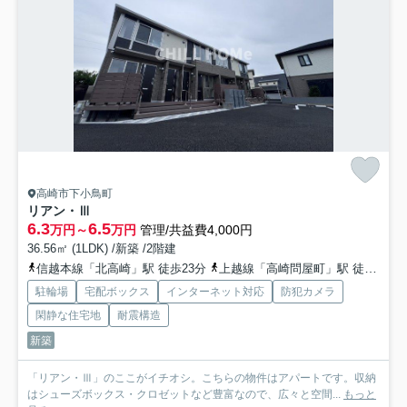
高崎市下小鳥町
リアン・Ⅲ
6.3
6.5
万円～
万円
管理/共益費4,000円
36.56㎡ (1LDK) /新築 /2階建
信越本線「北高崎」駅 徒歩23分
上越線「高崎問屋町」駅 徒歩26分
駐輪場
宅配ボックス
インターネット対応
防犯カメラ
閑静な住宅地
耐震構造
新築
「リアン・Ⅲ」のここがイチオシ。こちらの物件はアパートです。収納
はシューズボックス・クロゼットなど豊富なので、広々と空間...
もっと