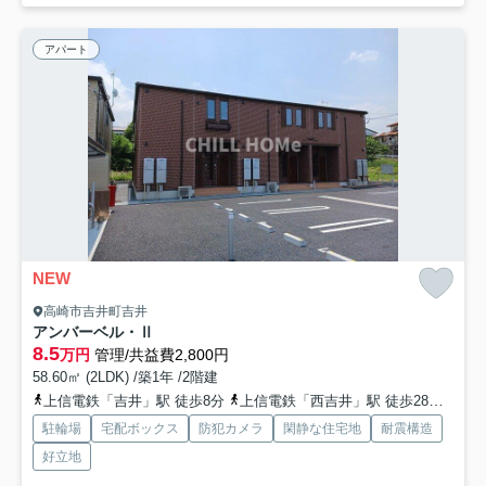
アパート
NEW
高崎市吉井町吉井
アンバーベル・Ⅱ
8.5
万円
管理/共益費2,800円
58.60㎡ (2LDK) /築1年 /2階建
上信電鉄「吉井」駅 徒歩8分
上信電鉄「西吉井」駅 徒歩28分
上信
駐輪場
宅配ボックス
防犯カメラ
閑静な住宅地
耐震構造
好立地