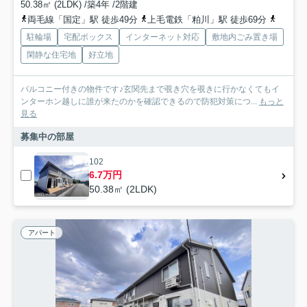
50.38㎡ (2LDK) /築4年 /2階建
両毛線「国定」駅 徒歩49分
上毛電鉄「粕川」駅 徒歩69分
上毛電
駐輪場
宅配ボックス
インターネット対応
敷地内ごみ置き場
閑静な住宅地
好立地
バルコニー付きの物件です♪玄関先まで覗き穴を覗きに行かなくてもイ
ンターホン越しに誰が来たのかを確認できるので防犯対策につ...
もっと
見る
募集中の部屋
102
6.7万円
50.38㎡ (2LDK)
アパート