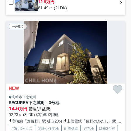
12.8万円
81.49㎡ (2LDK)
一戸建て
NEW
高崎市下之城町
SECUREA下之城町 3号地
14.6
万円
管理/共益費-
92.73㎡ (3LDK) /築1年 /2階建
高崎線「倉賀野」駅 徒歩20分
上信電鉄「佐野のわたし」駅 徒歩32分
宅配ボックス
閑静な住宅地
耐震構造
好立地
駐車2台可