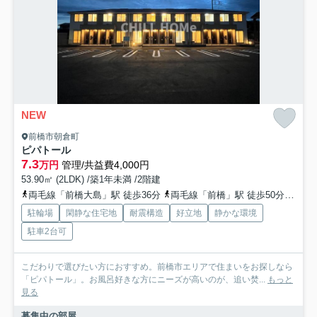
NEW
前橋市朝倉町
ピパトール
7.3
万円
管理/共益費4,000円
53.90㎡ (2LDK) /築1年未満 /2階建
両毛線「前橋大島」駅 徒歩36分
両毛線「前橋」駅 徒歩50分
上毛
駐輪場
閑静な住宅地
耐震構造
好立地
静かな環境
駐車2台可
こだわりで選びたい方におすすめ。前橋市エリアで住まいをお探しなら
「ピパトール」。お風呂好きな方にニーズが高いのが、追い焚...
もっと
見る
募集中の部屋