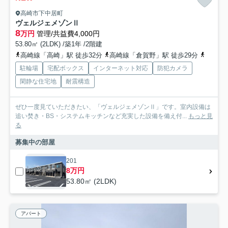
高崎市下中居町
ヴェルジェメゾンⅡ
8
万円
管理/共益費4,000円
53.80㎡ (2LDK) /築1年 /2階建
高崎線「高崎」駅 徒歩32分
高崎線「倉賀野」駅 徒歩29分
上信電
駐輪場
宅配ボックス
インターネット対応
防犯カメラ
閑静な住宅地
耐震構造
ぜひ一度見ていただきたい、「ヴェルジェメゾンⅡ」です。室内設備は
追い焚き・BS・システムキッチンなど充実した設備を備え付...
もっと見
る
募集中の部屋
201
8万円
53.80㎡ (2LDK)
アパート