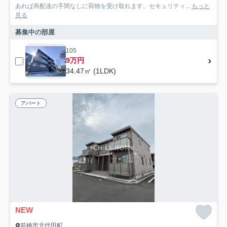
あれば再配達の手間なしに荷物を受け取れます。セキュリティ...
もっと
見る
募集中の部屋
105
9万円
34.47㎡ (1LDK)
アパート
NEW
前橋市北代田町