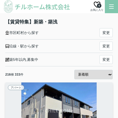
0
お気に入り
【賃貸特集】新築・築浅
市区町村から探す
変更
沿線・駅から探す
変更
築5年以内,募集中
変更
216
棟
333
件
アパート