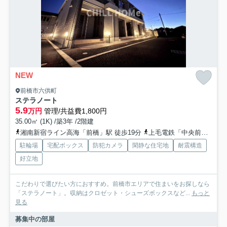
NEW
前橋市六供町
ステラノート
5.9
万円
管理/共益費1,800円
35.00㎡ (1K) /築3年 /2階建
湘南新宿ライン高海「前橋」駅 徒歩19分
上毛電鉄「中央前橋」駅 徒歩32分
駐輪場
宅配ボックス
防犯カメラ
閑静な住宅地
耐震構造
好立地
こだわりで選びたい方におすすめ。前橋市エリアで住まいをお探しなら
「ステラノート」。収納はクロゼット・シューズボックスなど...
もっと
見る
募集中の部屋