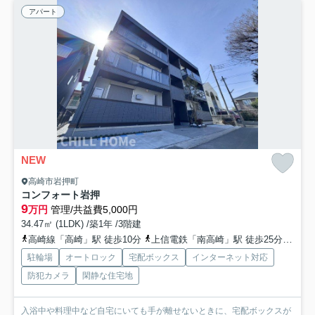
アパート
NEW
高崎市岩押町
コンフォート岩押
9
万円
管理/共益費5,000円
34.47㎡ (1LDK) /築1年 /3階建
高崎線「高崎」駅 徒歩10分
上信電鉄「南高崎」駅 徒歩25分
上信
駐輪場
オートロック
宅配ボックス
インターネット対応
防犯カメラ
閑静な住宅地
入浴中や料理中など自宅にいても手が離せないときに、宅配ボックスが