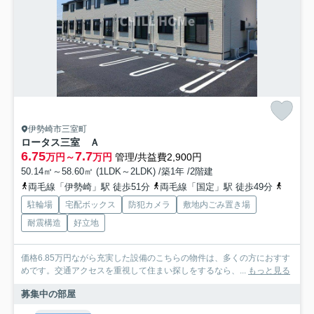
伊勢崎市三室町
ロータス三室 Ａ
6.75
7.7
万円～
万円
管理/共益費2,900円
50.14㎡～58.60㎡ (1LDK～2LDK) /築1年 /2階建
両毛線「伊勢崎」駅 徒歩51分
両毛線「国定」駅 徒歩49分
東武伊
駐輪場
宅配ボックス
防犯カメラ
敷地内ごみ置き場
耐震構造
好立地
価格6.85万円ながら充実した設備のこちらの物件は、多くの方におすす
めです。交通アクセスを重視して住まい探しをするなら、...
もっと見る
募集中の部屋