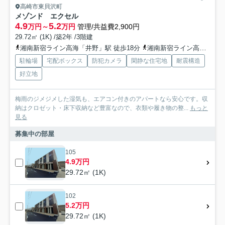
高崎市東貝沢町
メゾンド エクセル
4.9
5.2
万円～
万円
管理/共益費2,900円
29.72㎡ (1K) /築2年 /3階建
湘南新宿ライン高海「井野」駅 徒歩18分
湘南新宿ライン高海「高崎問屋町」駅 徒歩24分
駐輪場
宅配ボックス
防犯カメラ
閑静な住宅地
耐震構造
好立地
梅雨のジメジメした湿気も、エアコン付きのアパートなら安心です。収
納はクロゼット・床下収納など豊富なので、衣類や履き物の整...
もっと
見る
募集中の部屋
105
4.9万円
29.72㎡ (1K)
102
5.2万円
29.72㎡ (1K)