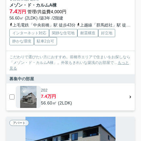
メゾン・ド・カルムA棟
7.4
万円
管理/共益費4,000円
56.60㎡ (2LDK) /築3年 /2階建
上毛電鉄「中央前橋」駅 徒歩43分
上越線「群馬総社」駅 徒歩58分
インターネット対応
閑静な住宅地
耐震構造
好立地
静かな環境
駐車2台可
こだわりで選びたい方におすすめ。前橋市エリアで住まいをお探しなら
「メゾン・ド・カルムA棟」。外装もきれいな築浅のお部屋で...
もっと
見る
募集中の部屋
202
7.4万円
56.60㎡ (2LDK)
アパート