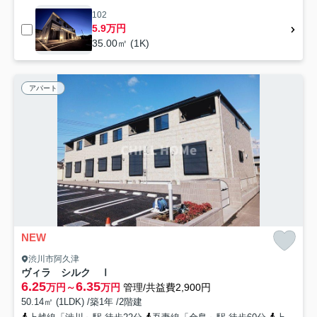
102
5.9万円
35.00㎡ (1K)
アパート
NEW
渋川市阿久津
ヴィラ シルク Ⅰ
6.25
6.35
万円～
万円
管理/共益費2,900円
50.14㎡ (1LDK) /築1年 /2階建