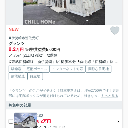
NEW
伊勢崎市連取元町
グランツ
8.2
万円
管理/共益費5,000円
54.76㎡ (2LDK) /築2年 /2階建
東武伊勢崎線「新伊勢崎」駅 徒歩20分
両毛線「伊勢崎」駅 徒歩25分
駐輪場
宅配ボックス
インターネット対応
閑静な住宅地
耐震構造
好立地
「グランツ」のここがイチオシ！駐車場料金は、月額2750円です！共用
部には宅配ボックスが備え付けられているため、好きなタ...
もっと見る
募集中の部屋
102
8.2万円
54.76㎡ (2LDK)