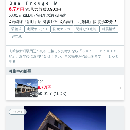
Ｓｕｎ Ｆｒｏｕｇｅ Ⅳ
6.7
万円
管理/共益費3,900円
50.01㎡ (1LDK) /築1年未満 /2階建
高崎線「新町」駅 徒歩12分
八高線「北藤岡」駅 徒歩32分
八高線
駐輪場
宅配ボックス
防犯カメラ
閑静な住宅地
耐震構造
好立地
高崎線新町駅周辺への引っ越しをお考えなら「Ｓｕｎ Ｆｒｏｕｇｅ
Ⅳ」。お早めにお問い合せ下さい。車の駐車が2台出来ます。...
もっと
見る
募集中の部屋
101
6.7万円
50.01㎡ (1LDK)
アパート