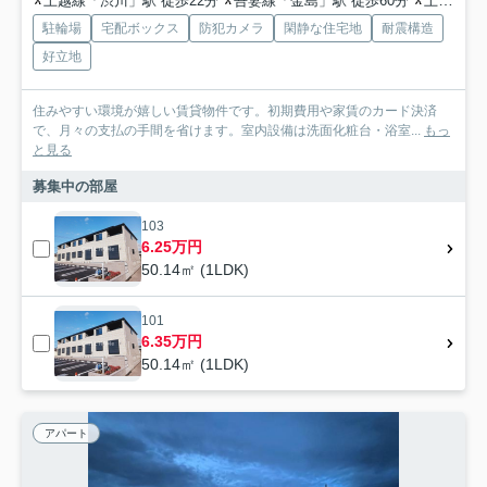
上越線「渋川」駅 徒歩22分
吾妻線「金島」駅 徒歩60分
上越線「敷島」駅 徒歩74分
駐輪場
宅配ボックス
防犯カメラ
閑静な住宅地
耐震構造
好立地
住みやすい環境が嬉しい賃貸物件です。初期費用や家賃のカード決済
で、月々の支払の手間を省けます。室内設備は洗面化粧台・浴室...
もっ
と見る
募集中の部屋
103
6.25万円
50.14㎡ (1LDK)
101
6.35万円
50.14㎡ (1LDK)
アパート