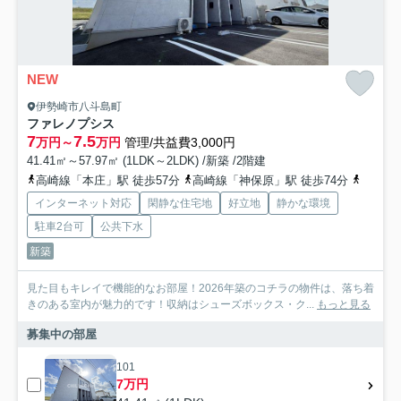
NEW
伊勢崎市八斗島町
ファレノプシス
7
7.5
万円～
万円
管理/共益費3,000円
41.41㎡～57.97㎡ (1LDK～2LDK) /新築 /2階建
高崎線「本庄」駅 徒歩57分
高崎線「神保原」駅 徒歩74分
東武伊
インターネット対応
閑静な住宅地
好立地
静かな環境
駐車2台可
公共下水
新築
見た目もキレイで機能的なお部屋！2026年築のコチラの物件は、落ち着
きのある室内が魅力的です！収納はシューズボックス・ク...
もっと見る
募集中の部屋
101
7万円