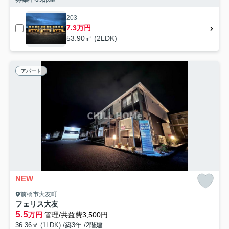
203
7.3万円
53.90㎡ (2LDK)
アパート
NEW
前橋市大友町
フェリス大友
5.5
万円
管理/共益費3,500円
36.36㎡ (1LDK) /築3年 /2階建