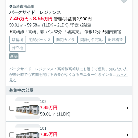
高崎市棟高町
パークサイド レジデンス
7.45
8.55
万円～
万円
管理/共益費2,900円
50.01㎡～59.58㎡ (1LDK～2LDK) /予定 /2階建
高崎線「高崎」駅 バス32分 「榛高東」 停歩12分
湘南新宿ライン高海「井野」駅 徒歩48分
駐輪場
宅配ボックス
防犯カメラ
閑静な住宅地
耐震構造
好立地
新築
パークサイド レジデンス：高崎線高崎駅にも近くて便利。知らない人
が来た時でも玄関を開ける必要がなくなるモニター付きインタ...
もっと
見る
募集中の部屋
102
7.45万円
50.01㎡ (1LDK)
101
7.65万円