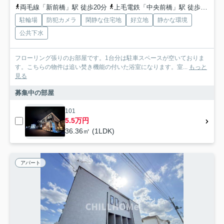
両毛線「新前橋」駅 徒歩20分
上毛電鉄「中央前橋」駅 徒歩44分
駐輪場
防犯カメラ
閑静な住宅地
好立地
静かな環境
公共下水
フローリング張りのお部屋です。1台分は駐車スペースが空いておりま
す。こちらの物件は追い焚き機能の付いた浴室になります。室...
もっと
見る
募集中の部屋
101
5.5万円
36.36㎡ (1LDK)
アパート