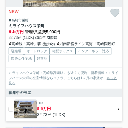
NEW
高崎市栄町
ミライフハウス栄町
9.5
万円
管理/共益費5,000円
32.73㎡ (1LDK) /築1年 /3階建
高崎線「高崎」駅 徒歩4分
湘南新宿ライン高海「高崎問屋町」駅 徒歩40分
駐輪場
オートロック
宅配ボックス
インターネット対応
閑静な住宅地
好立地
ミライフハウス栄町：高崎線高崎駅にも近くて便利。新着情報：ミライ
フハウス栄町の空室情報ならコチラ。こちらは1ヶ月の家賃が...
もっと
見る
募集中の部屋
103
9.5万円
32.73㎡ (1LDK)