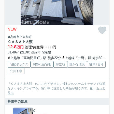
NEW
高崎市上大類町
ＣＡＳＡ上大類
12.8
万円
管理/共益費8,000円
81.49㎡ (2LDK) /築2年 /2階建
上越線「高崎問屋町」駅 徒歩22分
上越線「井野」駅 徒歩30分
高
宅配ボックス
閑静な住宅地
好立地
静かな環境
駐車2台可
公共下水
「ＣＡＳＡ上大類」のここがイチオシ。憧れのシステムキッチンで快適
なクッキングライフを。留守中に注文した商品が届くので、配...
もっと
見る
募集中の部屋
C