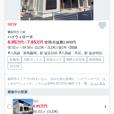
NEW
藤岡市小林
ハイウィローⅥ
6.85
7.65
万円～
万円
管理/共益費2,800円
50.01㎡～59.58㎡ (1LDK～2LDK) /築1年 /2階建
八高線「群馬藤岡」駅 徒歩10分
八高線「丹荘」駅 徒歩58分
高崎
駐輪場
宅配ボックス
防犯カメラ
閑静な住宅地
耐震構造
好立地
藤岡市エリアでの住まいなら、住み心地も快適な「ハイウィローⅥ」は
いかがでしょうか。こちらは賃料6.85万円の物件です。藤...
もっと見る
募集中の部屋
103
6.85万円
50.01㎡ (1LDK)