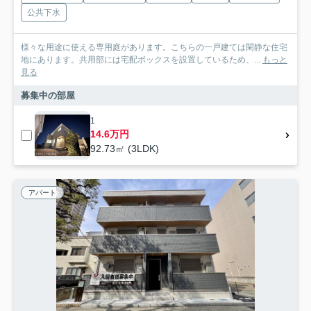
公共下水
様々な用途に使える専用庭があります。こちらの一戸建ては閑静な住宅
地にあります。共用部には宅配ボックスを設置しているため、...
もっと
見る
募集中の部屋
1
14.6万円
92.73㎡ (3LDK)
アパート