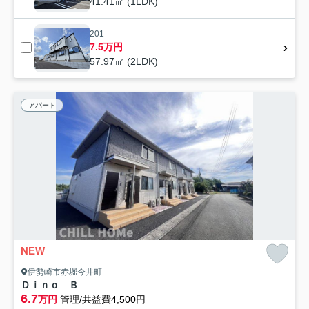
41.41㎡ (1LDK)
201
7.5万円
57.97㎡ (2LDK)
アパート
NEW
伊勢崎市赤堀今井町
Ｄｉｎｏ Ｂ
6.7
万円
管理/共益費4,500円