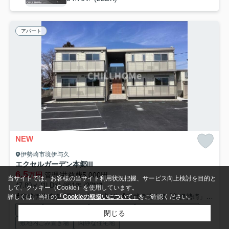
アパート
NEW
伊勢崎市境伊与久
エクセルガーデン本郷III
6.5
万円
管理/共益費5,000円
当サイトでは、お客様の当サイト利用状況把握、サービス向上検討を目的と
47.80㎡ (1LDK) /築1年 /2階建
して、クッキー（Cookie）を使用しています。
東武伊勢崎線「剛志」駅 徒歩8分
東武伊勢崎線「新伊勢崎」駅 徒歩46分
詳しくは、当社の
「Cookieの取扱いについて」
をご確認ください。
駐輪場
オートロック
宅配ボックス
インターネット対応
閉じる
敷地内ごみ置き場
閑静な住宅地