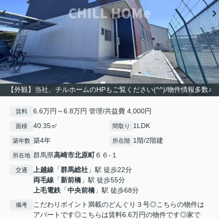
【外観】当社、チルホームのHPもご覧ください(^^)/物件情報多数♪
6.6万円～6.8万円 管理/共益費 4,000円
賃料
40.35㎡
1LDK
面積
間取り
築4年
1階/2階建
築年数
所在階
群馬県
高崎市
北原町
６６-１
所在地
上越線
「
群馬総社
」駅 徒歩22分
交通
両毛線
「
新前橋
」駅 徒歩55分
上毛電鉄
「
中央前橋
」駅 徒歩68分
こだわりポイント満載のどんぐり３号◎こちらの物件は
備考
アパートです◎こちらは賃料6.6万円の物件です◎家で