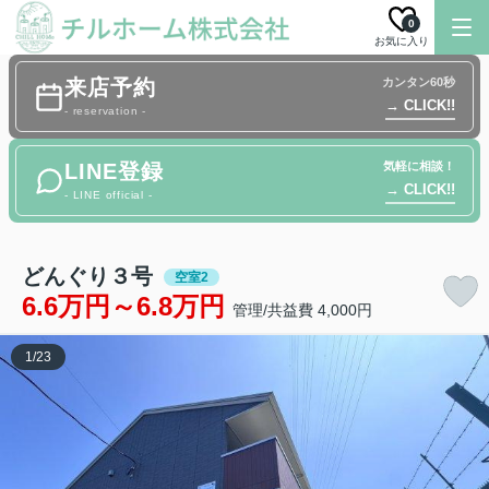
0
お気に入り
来店予約
カンタン60秒
→ CLICK!!
- reservation -
LINE登録
気軽に相談！
→ CLICK!!
- LINE official -
どんぐり３号
空室2
6.6万円～6.8万円
管理/共益費 4,000円
1
/
23