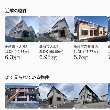
近隣の物件
高崎市吉井町池
高崎市下之城町
高崎市大沢町
1LDK (45.77㎡)
1
1LDK (42.38㎡)
2LDK (60.69㎡)
5.6
6.3
6.95
万円
万円
万円
よく見られている物件