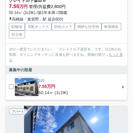
クレイドル下斎田Ｂ
7.55
万円
管理/共益費2,800円
50.14㎡ (1LDK) /築1年未満 /2階建
高崎線「倉賀野」駅 徒歩60分
駐輪場
宅配ボックス
防犯カメラ
閑静な住宅地
耐震構造
好立地
ぜひ一度見ていただきたい、「クレイドル下斎田Ｂ」です。1LDKのお
部屋、ダイニングキッチンに友達も呼べますね。荷物の受け...
もっと見
る
募集中の部屋
101
7.55万円
50.14㎡ (1LDK)
アパート