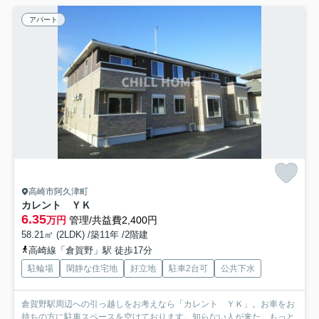
アパート
高崎市阿久津町
カレント ＹＫ
6.35
万円
管理/共益費2,400円
58.21㎡ (2LDK) /築11年 /2階建
高崎線「倉賀野」駅 徒歩17分
駐輪場
閑静な住宅地
好立地
駐車2台可
公共下水
倉賀野駅周辺への引っ越しをお考えなら「カレント ＹＫ」。お車をお
持ちの方に駐車スペースを空けております。知らない人が来た...
もっと