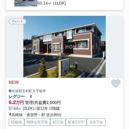
50.14㎡ (1LDK)
アパート
NEW
佐波郡玉村町大字板井
レグジー Ⅱ
6.2
万円
管理/共益費2,000円
57.64㎡ (2LDK) /築12年 /2階建
高崎線「倉賀野」駅 徒歩90分
駐輪場
閑静な住宅地
好立地
駐車2台可
公共下水