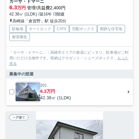
カーサ・ドマーニ
6.3
万円
管理/共益費2,400円
42.38㎡ (1LDK) /築16年 /3階建
高崎線「倉賀野」駅 徒歩20分
駐輪場
オートロック
CATV
宅配ボックス
閑静な住宅地
耐震構造
「カーサ・ドマーニ」：高崎市エリアの新居にピッタリ。駐車場がご利
用いただける物件です。収納はクロゼット・シューズボックス...
もっと
見る
募集中の部屋
201
6.3万円
42.38㎡ (1LDK)
一戸建て