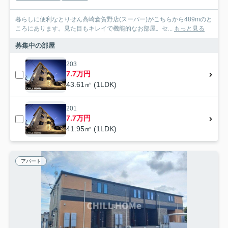
暮らしに便利なとりせん高崎倉賀野店(スーパー)がこちらから489mのと
ころにあります。見た目もキレイで機能的なお部屋。セ...
もっと見る
募集中の部屋
203
7.7万円
43.61㎡ (1LDK)
201
7.7万円
41.95㎡ (1LDK)
アパート