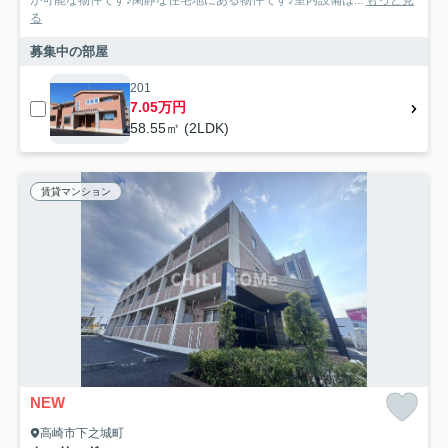
が可能な物件です♪閑静な住宅地にある物件です♪室内設備は...
もっと見
る
募集中の部屋
201
7.05万円
58.55㎡ (2LDK)
賃貸マンション
NEW
高崎市下之城町