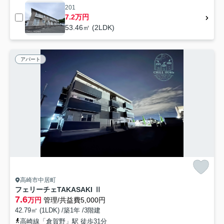
201
7.2万円
53.46㎡ (2LDK)
アパート
高崎市中居町
フェリーチェTAKASAKI Ⅱ
7.6
万円
管理/共益費5,000円
42.79㎡ (1LDK) /築1年 /3階建
高崎線「倉賀野」駅 徒歩31分