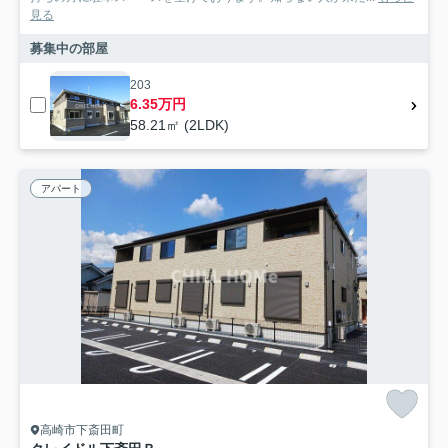
見る
募集中の部屋
203
6.35万円
58.21㎡ (2LDK)
アパート
高崎市下斎田町