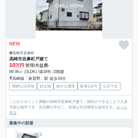
NEW
高崎市岩鼻町
高崎市岩鼻町戸建て
10
万円
管理/共益費-
88.96㎡ (3LDK) /築28年 /2階建
高崎線「倉賀野」駅 徒歩34分
閑静な住宅地
好立地
静かな環境
駐車2台可
公共下水
こだわりポイント満載の高崎市岩鼻町戸建て。節約ができる二人で入居
可能な物件です、生活費が半分こ。快適な生活環境を提供する...
もっと
見る
募集中の部屋
1