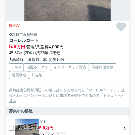
NEW
高崎市倉賀野町
ローレルコート
5.9
万円
管理/共益費4,000円
45.37㎡ (2DK) /築27年 /2階建
高崎線「倉賀野」駅 徒歩16分
CATV
宅配ボックス
インターネット対応
閑静な住宅地
耐震構造
好立地
高崎線倉賀野駅周辺への引っ越しをお考えなら「ローレルコート」。直
接会わずにインターホン越しに来訪者を確認できるので、トラ...
もっと
見る
募集中の部屋
201
5.9万円
45.37㎡ (2DK)