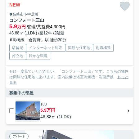
NEW
高崎市下中居町
コンフォート三山
5.9
万円
管理/共益費4,300円
46.88㎡ (1LDK) /築12年 /2階建
高崎線「倉賀野」駅 徒歩30分
駐輪場
インターネット対応
閑静な住宅地
耐震構造
好立地
静かな環境
ぜひ一度見ていただきたい、「コンフォート三山」です。こちらの物件
は閑静な住宅地にあります。室内設備は浴室乾燥機・洗面所独...
もっと
見る
募集中の部屋
103
5.9万円
46.88㎡ (1LDK)
アパート