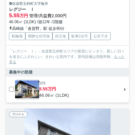
佐波郡玉村町大字板井
レグジー Ⅰ
5.55
万円
管理/共益費2,000円
46.06㎡ (1LDK) /築12年 /2階建
高崎線「倉賀野」駅 徒歩90分
駐輪場
閑静な住宅地
好立地
駐車2台可
公共下水
「レグジー Ⅰ」：佐波郡玉村町エリアの新居にピッタリ。新しい日々
を送るにふさわしい、きれいな室内です。室内設備は洗面所独...
もっと
見る
募集中の部屋
103
5.55万円
46.06㎡ (1LDK)
アパート