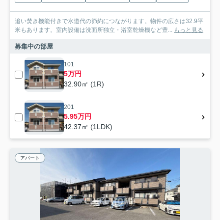
追い焚き機能付きで水道代の節約につながります。物件の広さは32.9平
米もあります。室内設備は洗面所独立・浴室乾燥機など豊...
もっと見る
募集中の部屋
101
5万円
32.90㎡ (1R)
201
5.95万円
42.37㎡ (1LDK)
アパート