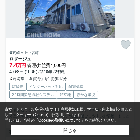
高崎市上中居町
ロザージュ
7.4
万円
管理/共益費4,000円
49.68㎡ (1LDK) /築10年 /2階建
高崎線「倉賀野」駅 徒歩37分
駐輪場
インターネット対応
耐震構造
24時間緊急通報システム
好立地
静かな環境
当サイトでは、お客様の当サイト利用状況把握、サービス向上検討を目的と
新着情報：ロザージュの空室情報ならコチラ。室内設備は洗面所独立・
して、クッキー（Cookie）を使用しています。
浴室乾燥機などが揃っているので、快適に過ごしやすいお部屋...
もっと
詳しくは、当社の
「Cookieの取扱いについて」
をご確認ください。
見る
閉じる
募集中の部屋