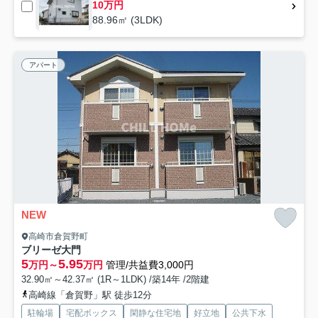
10万円
88.96㎡ (3LDK)
アパート
NEW
高崎市倉賀野町
ブリーゼ大門
5
5.95
万円～
万円
管理/共益費3,000円
32.90㎡～42.37㎡ (1R～1LDK) /築14年 /2階建
高崎線「倉賀野」駅 徒歩12分
駐輪場
宅配ボックス
閑静な住宅地
好立地
公共下水