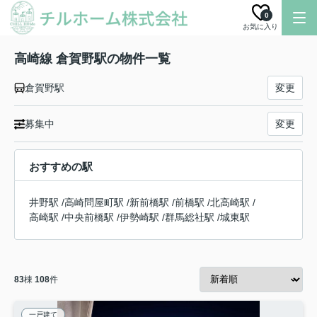
0
お気に入り
高崎線 倉賀野駅の物件一覧
倉賀野駅
変更
募集中
変更
おすすめの駅
井野駅
/
高崎問屋町駅
/
新前橋駅
/
前橋駅
/
北高崎駅
/
高崎駅
/
中央前橋駅
/
伊勢崎駅
/
群馬総社駅
/
城東駅
83
棟
108
件
一戸建て