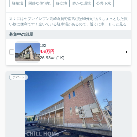
駐輪場
閑静な住宅地
好立地
静かな環境
公共下水
近くにはセブンイレブン高崎倉賀野南店(徒歩6分)がありちょっとした買
い物に便利です！空いている駐車場があるので、近くに車...
もっと見る
募集中の部屋
102
4.6万円
26.93㎡ (1K)
アパート