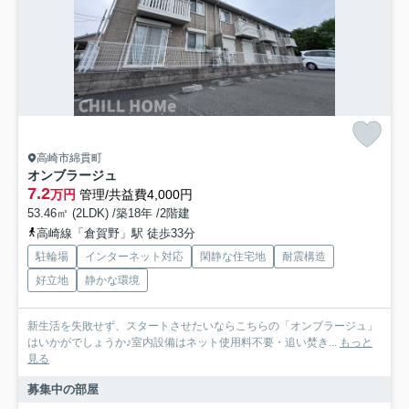
高崎市綿貫町
オンブラージュ
7.2
万円
管理/共益費4,000円
53.46㎡ (2LDK) /築18年 /2階建
高崎線「倉賀野」駅 徒歩33分
駐輪場
インターネット対応
閑静な住宅地
耐震構造
好立地
静かな環境
新生活を失敗せず、スタートさせたいならこちらの「オンブラージュ」
はいかがでしょうか♪室内設備はネット使用料不要・追い焚き...
もっと
見る
募集中の部屋