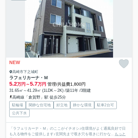
NEW
高崎市下之城町
ラフェリカーナ・Ｍ
5.2
5.7
万円～
万円
管理/共益費1,800円
31.65㎡～41.29㎡ (1LDK～2K) /築11年 /3階建
高崎線「倉賀野」駅 徒歩25分
駐輪場
閑静な住宅地
好立地
静かな環境
駐車2台可
公共下水
「ラフェリカーナ・Ｍ」のここがイチオシ♪住環境がよく通風良好で日
も入る物件をご提供します♪玄関先まで覗き穴を覗きに行かな...
もっと