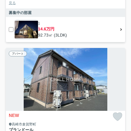
見る
募集中の部屋
1
14.6万円
92.73㎡ (3LDK)
アパート
NEW
高崎市倉賀野町
プランドール