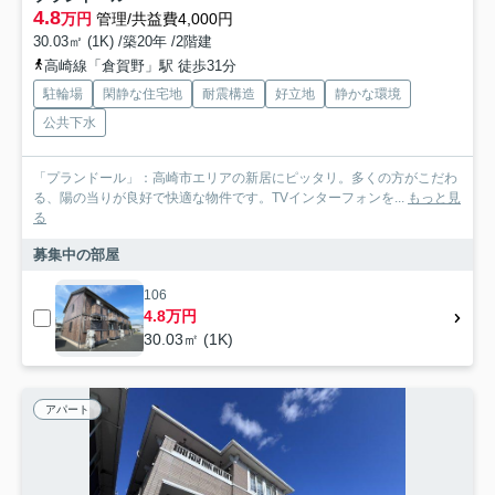
4.8
万円
管理/共益費4,000円
30.03㎡ (1K) /築20年 /2階建
高崎線「倉賀野」駅 徒歩31分
駐輪場
閑静な住宅地
耐震構造
好立地
静かな環境
公共下水
「プランドール」：高崎市エリアの新居にピッタリ。多くの方がこだわ
る、陽の当りが良好で快適な物件です。TVインターフォンを...
もっと見
る
募集中の部屋
106
4.8万円
30.03㎡ (1K)
アパート