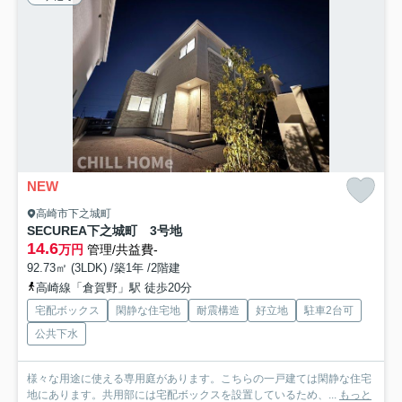
NEW
高崎市下之城町
SECUREA下之城町 3号地
14.6
万円
管理/共益費-
92.73㎡ (3LDK) /築1年 /2階建
高崎線「倉賀野」駅 徒歩20分
宅配ボックス
閑静な住宅地
耐震構造
好立地
駐車2台可
公共下水
様々な用途に使える専用庭があります。こちらの一戸建ては閑静な住宅
地にあります。共用部には宅配ボックスを設置しているため、...
もっと