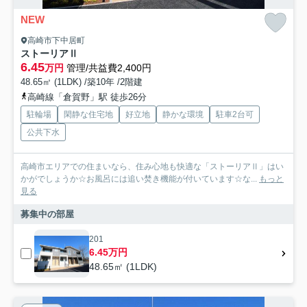
NEW
高崎市下中居町
ストーリアⅡ
6.45
万円
管理/共益費2,400円
48.65㎡ (1LDK) /築10年 /2階建
高崎線「倉賀野」駅 徒歩26分
駐輪場
閑静な住宅地
好立地
静かな環境
駐車2台可
公共下水
高崎市エリアでの住まいなら、住み心地も快適な「ストーリアⅡ」はい
かがでしょうか☆お風呂には追い焚き機能が付いています☆な...
もっと
見る
募集中の部屋
201
6.45万円
48.65㎡ (1LDK)