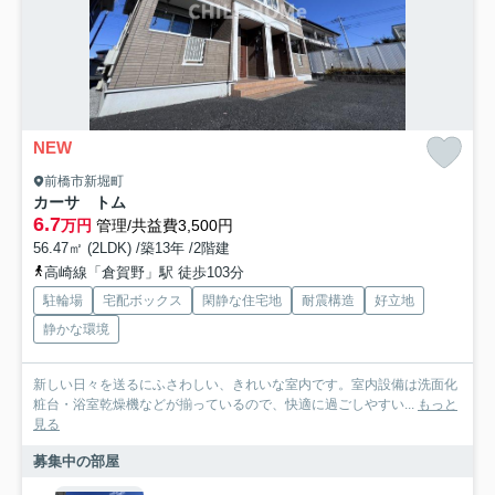
NEW
前橋市新堀町
カーサ トム
6.7
万円
管理/共益費3,500円
56.47㎡ (2LDK) /築13年 /2階建
高崎線「倉賀野」駅 徒歩103分
駐輪場
宅配ボックス
閑静な住宅地
耐震構造
好立地
静かな環境
新しい日々を送るにふさわしい、きれいな室内です。室内設備は洗面化
粧台・浴室乾燥機などが揃っているので、快適に過ごしやすい...
もっと
見る
募集中の部屋