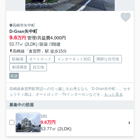
高崎市矢中町
D-Gran矢中町
9.6
万円
管理/共益費4,000円
53.77㎡ (2LDK) /新築 /3階建
高崎線「倉賀野」駅 徒歩15分
駐輪場
オートロック
インターネット対応
閑静な住宅地
耐震構造
好立地
新築
高崎線倉賀野駅周辺への引っ越しをお考えなら「D-Gran矢中町」。セキ
ュリティ面は、オートロック・TVインターホンなどを...
もっと見る
募集中の部屋
101
9.6万円
53.77㎡ (2LDK)