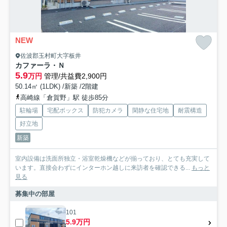
NEW
佐波郡玉村町大字板井
カファーラ・Ｎ
5.9
万円
管理/共益費2,900円
50.14㎡ (1LDK) /新築 /2階建
高崎線「倉賀野」駅 徒歩85分
駐輪場
宅配ボックス
防犯カメラ
閑静な住宅地
耐震構造
好立地
新築
室内設備は洗面所独立・浴室乾燥機などが揃っており、とても充実して
います。直接会わずにインターホン越しに来訪者を確認できる...
もっと
見る
募集中の部屋
101
5.9万円