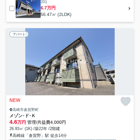
201
6.7万円
56.47㎡ (2LDK)
アパート
NEW
高崎市倉賀野町
メゾン･ド･Ｋ
4.6
万円
管理/共益費4,000円
26.93㎡ (1K) /築22年 /2階建
高崎線「倉賀野」駅 徒歩14分