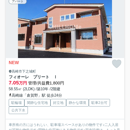
アパート
NEW
高崎市下之城町
フィオーレ プリート Ⅰ
7.05
万円
管理/共益費1,800円
58.55㎡ (2LDK) /築10年 /2階建
高崎線「倉賀野」駅 徒歩24分
駐輪場
閑静な住宅地
好立地
静かな環境
駐車2台可
公共下水
車所有の方にはうれしい、駐車場スペースがありの物件です♪二人入居