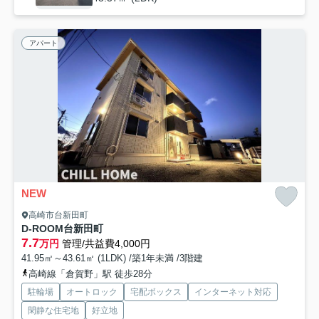
アパート
NEW
高崎市台新田町
D-ROOM台新田町
7.7
万円
管理/共益費4,000円
41.95㎡～43.61㎡ (1LDK) /築1年未満 /3階建
高崎線「倉賀野」駅 徒歩28分
駐輪場
オートロック
宅配ボックス
インターネット対応
閑静な住宅地
好立地