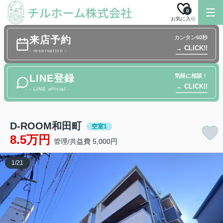
0
お気に入り
来店予約
カンタン60秒
→ CLICK!!
- reservation -
LINE登録
気軽に相談！
→ CLICK!!
- LINE official -
D-ROOM和田町
空室1
8.5万円
管理/共益費 5,000円
1
/
21