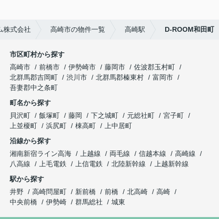
ム株式会社
高崎市の物件一覧
高崎駅
D-ROOM和田町
市区町村から探す
高崎市
前橋市
伊勢崎市
藤岡市
佐波郡玉村町
北群馬郡吉岡町
渋川市
北群馬郡榛東村
富岡市
吾妻郡中之条町
町名から探す
貝沢町
飯塚町
藤岡
下之城町
元総社町
宮子町
上並榎町
浜尻町
棟高町
上中居町
沿線から探す
湘南新宿ライン高海
上越線
両毛線
信越本線
高崎線
八高線
上毛電鉄
上信電鉄
北陸新幹線
上越新幹線
駅から探す
井野
高崎問屋町
新前橋
前橋
北高崎
高崎
中央前橋
伊勢崎
群馬総社
城東