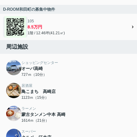
D-ROOM和田町の募集中物件
105
8.5万円
1階 / 12.46坪(41.21㎡)
周辺施設
ショッピングセンター
オーパ高崎
727ｍ（10分）
居酒屋
鳥こまち 高崎店
1123ｍ（15分）
ラーメン
蒙古タンメン中本 高崎
1614ｍ（21分）
スーパー