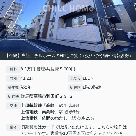
【外観】当社、チルホームのHPもご覧ください(^^)/物件情報多数♪
8.5万円 管理/共益費 5,000円
賃料
41.21㎡
1LDK
面積
間取り
築2年
1階/3階建
築年数
所在階
群馬県
高崎市
和田町
２３-２
所在地
上越新幹線
「
高崎
」駅 徒歩8分
交通
上信電鉄
「
南高崎
」駅 徒歩9分
上信電鉄
「
佐野のわたし
」駅 徒歩25分
初期費用はカードで決済いただけます。こちらの物件は
備考
アパートです。家賃を10万円以下に抑えることができ