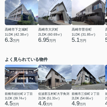
高崎市菅谷町
高崎市下之城町
高崎市大沢町
1LDK (31.85㎡)
1
1LDK (42.38㎡)
2LDK (60.69㎡)
5.1
6.3
6.95
万円
万円
万円
よく見られている物件
前橋市総社町２丁目
佐波郡玉村町大字角渕
前橋市三俣町２丁目
1LDK (39.74㎡)
2LDK (51.33㎡)
2LDK (54.66㎡)
2
4.5
4.6
4.9
万円
万円
万円