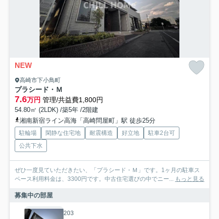
NEW
高崎市下小鳥町
プラシード・Ｍ
7.6
万円
管理/共益費1,800円
54.80㎡ (2LDK) /築5年 /2階建
湘南新宿ライン高海「高崎問屋町」駅 徒歩25分
駐輪場
閑静な住宅地
耐震構造
好立地
駐車2台可
公共下水
ぜひ一度見ていただきたい、「プラシード・Ｍ」です。1ヶ月の駐車ス
ペース利用料金は、3300円です。中古住宅選びの中でニー...
もっと見る
募集中の部屋
203