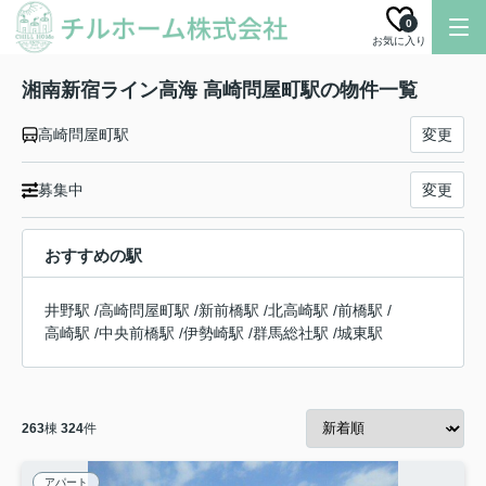
0
お気に入り
湘南新宿ライン高海 高崎問屋町駅の物件一覧
高崎問屋町駅
変更
募集中
変更
おすすめの駅
井野駅
/
高崎問屋町駅
/
新前橋駅
/
北高崎駅
/
前橋駅
/
高崎駅
/
中央前橋駅
/
伊勢崎駅
/
群馬総社駅
/
城東駅
263
棟
324
件
アパート