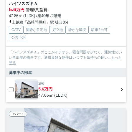
ハイツスズキＡ
5.6
万円
管理/共益費-
47.86㎡ (1LDK) /築40年 /2階建
上越線「高崎問屋町」駅 徒歩8分
CATV
閑静な住宅地
好立地
静かな環境
駐車2台可
公共下水
「ハイツスズキＡ」のここがイチオシ。騒音問題が少なく、通気性のい
い角部屋の物件です。通風良好な物件はいつでも気持ちの良い...
もっと
見る
募集中の部屋
2階
5.6万円
47.86㎡ (1LDK)
アパート