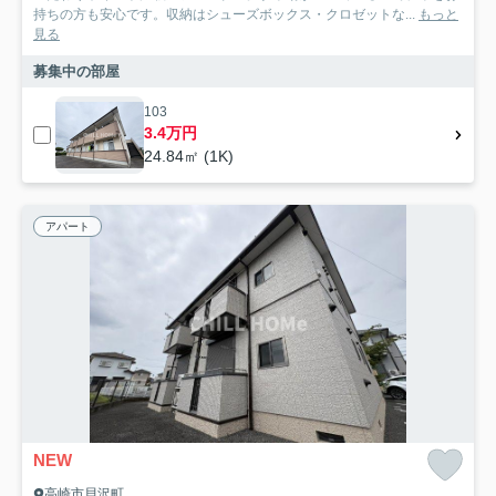
持ちの方も安心です。収納はシューズボックス・クロゼットな...
もっと
見る
募集中の部屋
103
3.4万円
24.84㎡ (1K)
アパート
NEW
高崎市貝沢町