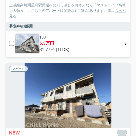
上越線高崎問屋町駅周辺への引っ越しをお考えなら「マストライフ高崎
上大類Ａ」。こちらのアパートは閑静な住宅地にあります。収...
もっと
見る
募集中の部屋
103
5.3万円
31.77㎡ (1LDK)
アパート
NEW