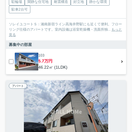
駐輪場
閑静な住宅地
耐震構造
好立地
静かな環境
駐車2台可
ソレイユコートＳ：湘南新宿ライン高海井野駅にも近くて便利。フロー
リング仕様のアパートです。室内設備は浴室乾燥機・洗面所独...
もっと
見る
募集中の部屋
103
5.7万円
46.22㎡ (1LDK)
アパート