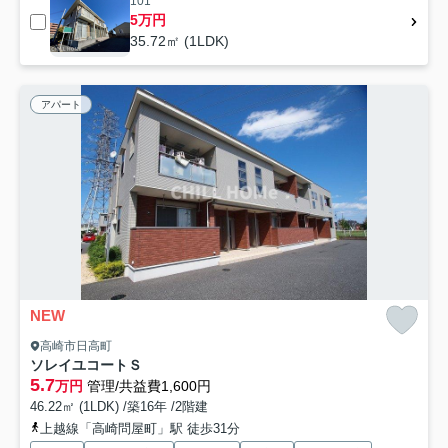
101
5万円
35.72㎡ (1LDK)
アパート
NEW
高崎市日高町
ソレイユコートＳ
5.7
万円
管理/共益費1,600円
46.22㎡ (1LDK) /築16年 /2階建
上越線「高崎問屋町」駅 徒歩31分