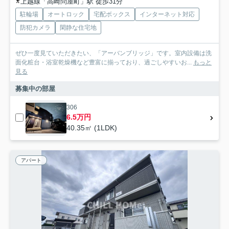
上越線「高崎問屋町」駅 徒歩31分
駐輪場
オートロック
宅配ボックス
インターネット対応
防犯カメラ
閑静な住宅地
ぜひ一度見ていただきたい、「アーバンブリッジ」です。室内設備は洗
面化粧台・浴室乾燥機など豊富に揃っており、過ごしやすいお...
もっと
見る
募集中の部屋
306
6.5万円
40.35㎡ (1LDK)
アパート