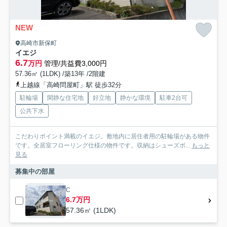
NEW
高崎市新保町
イエジ
6.7
万円
管理/共益費3,000円
57.36㎡ (1LDK) /築13年 /2階建
上越線「高崎問屋町」駅 徒歩32分
駐輪場
閑静な住宅地
好立地
静かな環境
駐車2台可
公共下水
こだわりポイント満載のイエジ。敷地内に居住者用の駐輪場がある物件
です。全居室フローリング仕様の物件です。収納はシューズボ...
もっと
見る
募集中の部屋
C
6.7万円
57.36㎡ (1LDK)