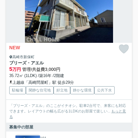
NEW
高崎市新保町
ブリーズ・アエル
5
万円
管理/共益費3,000円
35.72㎡ (1LDK) /築16年 /2階建
上越線「高崎問屋町」駅 徒歩29分
駐輪場
閑静な住宅地
好立地
静かな環境
公共下水
「ブリーズ・アエル」のここがイチオシ。駐車2台可で、来客にも対応
できます。レイアウトの幅も広がる1LDKのお部屋で楽しい...
もっと見
る
募集中の部屋