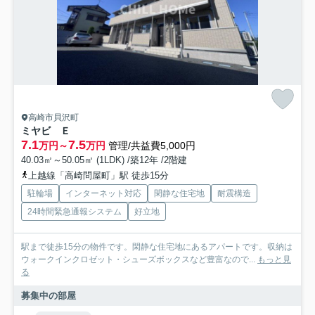
高崎市貝沢町
ミヤビ Ｅ
7.1
7.5
万円～
万円
管理/共益費5,000円
40.03㎡～50.05㎡ (1LDK) /築12年 /2階建
上越線「高崎問屋町」駅 徒歩15分
駐輪場
インターネット対応
閑静な住宅地
耐震構造
24時間緊急通報システム
好立地
駅まで徒歩15分の物件です。閑静な住宅地にあるアパートです。収納は
ウォークインクロゼット・シューズボックスなど豊富なので...
もっと見
る
募集中の部屋