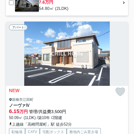
7.6万円
54.80㎡ (2LDK)
アパート
NEW
前橋市江田町
ノーヴァⅣ
6.15
万円
管理/共益費3,500円
50.09㎡ (1LDK) /築10年 /2階建
上越線「高崎問屋町」駅 徒歩52分
駐輪場
CATV
宅配ボックス
敷地内ごみ置き場