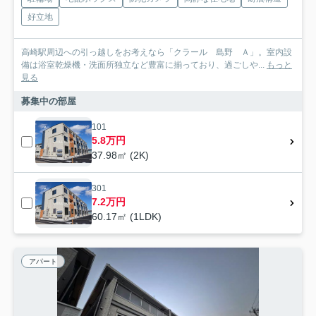
好立地
高崎駅周辺への引っ越しをお考えなら「クラール 島野 Ａ」。室内設
備は浴室乾燥機・洗面所独立など豊富に揃っており、過ごしや...
もっと
見る
募集中の部屋
101
5.8万円
37.98㎡ (2K)
301
7.2万円
60.17㎡ (1LDK)
アパート