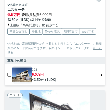
高崎市飯塚町
エスターテ
6.5
万円
管理/共益費6,000円
43.50㎡ (1LDK) /築14年 /2階建
上越線「高崎問屋町」駅 徒歩21分
閑静な住宅地
好立地
静かな環境
駐車2台可
公共下水
信越本線北高崎駅周辺への引っ越しをお考えなら「エスターテ」。初期
費用のカード決済ができます。収納はシューズボックス・クロ...
もっと
見る
募集中の部屋
103
6.5万円
43.50㎡ (1LDK)
アパート