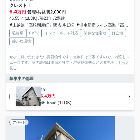
クレストⅠ
6.4
万円
管理/共益費2,000円
46.55㎡ (1LDK) /築23年 /2階建
上越線「高崎問屋町」駅 徒歩10分
湘南新宿ライン高海「高崎問屋町」駅 徒歩11分
駐輪場
CATV
インターネット対応
閑静な住宅地
好立地
静かな環境
ぜひご覧いただきたい賃貸物件です。当物件は空家ですので、内覧もス
ムーズです。室内設備は洗面所独立・浴室乾燥機など大変充実...
もっと
見る
募集中の部屋
101
6.4万円
46.55㎡ (1LDK)
アパート