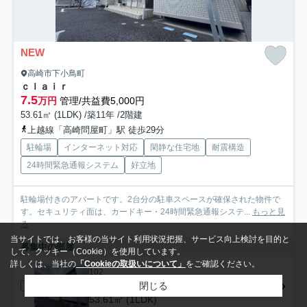
NEW
高崎市下小鳥町
ｃｌａｉｒ
7.5
万円
管理/共益費5,000円
53.61㎡ (1LDK) /築11年 /2階建
上越線「高崎問屋町」駅 徒歩29分
駐輪場
インターネット対応
閑静な住宅地
耐震構造
24時間緊急通報システム
好立地
駐輪場付きのアパートです。2台分の駐車スペースが確保された物件で
す。セキュリティ面は、カードキー・24時間緊急通報システ...
もっと見
る
当サイトでは、お客様の当サイト利用状況把握、サービス向上検討を目的と
募集中の部屋
して、クッキー（Cookie）を使用しています。
詳しくは、当社の
「Cookieの取扱いについて」
をご確認ください。
102
7.5万円
閉じる
53.61㎡ (1LDK)