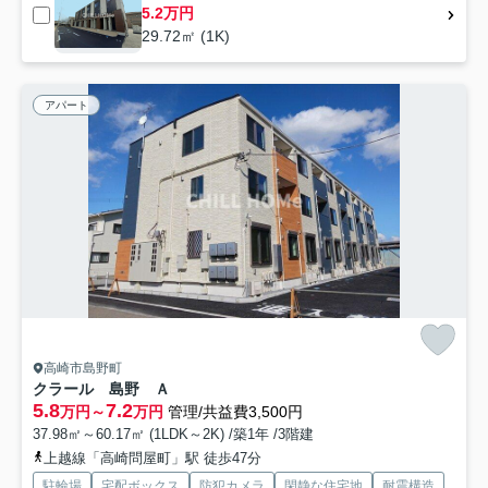
5.2万円
29.72㎡ (1K)
アパート
高崎市島野町
クラール 島野 Ａ
5.8
7.2
万円～
万円
管理/共益費3,500円
37.98㎡～60.17㎡ (1LDK～2K) /築1年 /3階建
上越線「高崎問屋町」駅 徒歩47分
駐輪場
宅配ボックス
防犯カメラ
閑静な住宅地
耐震構造