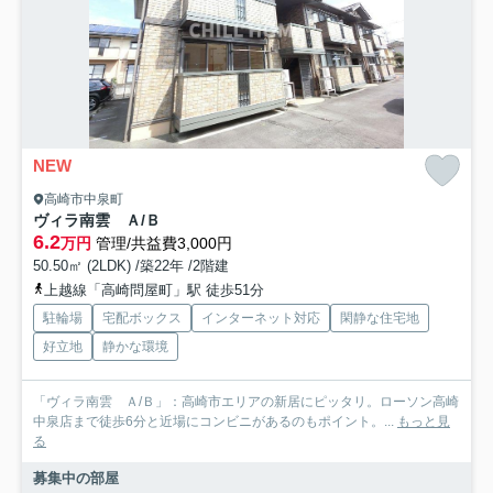
NEW
高崎市中泉町
ヴィラ南雲 Ａ/Ｂ
6.2
万円
管理/共益費3,000円
50.50㎡ (2LDK) /築22年 /2階建
上越線「高崎問屋町」駅 徒歩51分
駐輪場
宅配ボックス
インターネット対応
閑静な住宅地
好立地
静かな環境
「ヴィラ南雲 Ａ/Ｂ」：高崎市エリアの新居にピッタリ。ローソン高崎
中泉店まで徒歩6分と近場にコンビニがあるのもポイント。...
もっと見
る
募集中の部屋