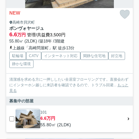
NEW
高崎市貝沢町
ボンヴォヤージュ
6.6
万円
管理/共益費3,500円
55.80㎡ (2LDK) /築18年 /3階建
上越線「高崎問屋町」駅 徒歩13分
駐輪場
CATV
インターネット対応
閑静な住宅地
好立地
静かな環境
清潔感を求める方に一押ししたい全居室フローリングです。直接会わず
にインターホン越しに来訪者を確認できるので、トラブル回避...
もっと
見る
募集中の部屋
101
6.6万円
55.80㎡ (2LDK)