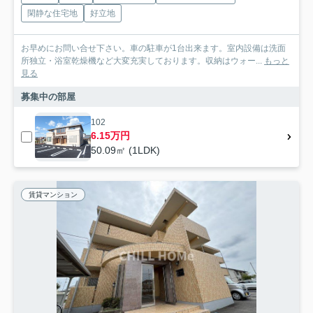
閑静な住宅地
好立地
お早めにお問い合せ下さい。車の駐車が1台出来ます。室内設備は洗面
所独立・浴室乾燥機など大変充実しております。収納はウォー...
もっと
見る
募集中の部屋
102
6.15万円
50.09㎡ (1LDK)
賃貸マンション