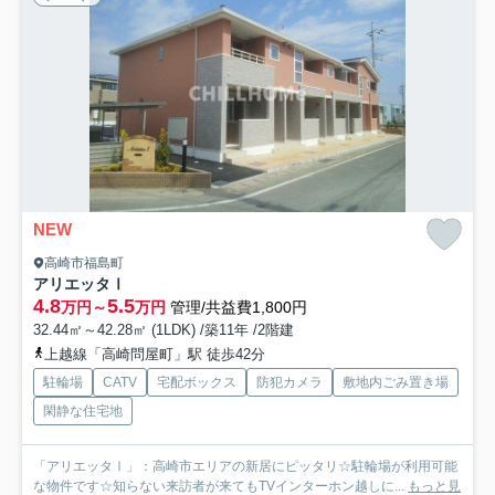
NEW
高崎市福島町
アリエッタⅠ
4.8
5.5
万円～
万円
管理/共益費1,800円
32.44㎡～42.28㎡ (1LDK) /築11年 /2階建
上越線「高崎問屋町」駅 徒歩42分
駐輪場
CATV
宅配ボックス
防犯カメラ
敷地内ごみ置き場
閑静な住宅地
「アリエッタⅠ」：高崎市エリアの新居にピッタリ☆駐輪場が利用可能
な物件です☆知らない来訪者が来てもTVインターホン越しに...
もっと見