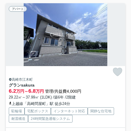
アパート
高崎市江木町
グランsakura
6.2
6.8
万円～
万円
管理/共益費4,000円
29.22㎡～37.99㎡ (1LDK) /築6年 /2階建
上越線「高崎問屋町」駅 徒歩24分
駐輪場
宅配ボックス
インターネット対応
閑静な住宅地
耐震構造
24時間緊急通報システム