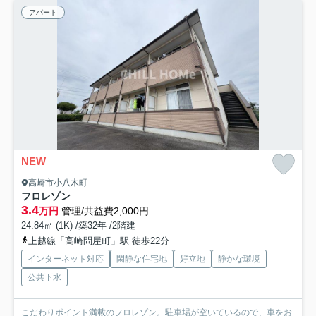
アパート
NEW
高崎市小八木町
フロレゾン
3.4
万円
管理/共益費2,000円
24.84㎡ (1K) /築32年 /2階建
上越線「高崎問屋町」駅 徒歩22分
インターネット対応
閑静な住宅地
好立地
静かな環境
公共下水
こだわりポイント満載のフロレゾン。駐車場が空いているので、車をお