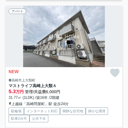
アパート
NEW
高崎市上大類町
マストライフ高崎上大類Ａ
5.3
万円
管理/共益費6,000円
31.77㎡ (1LDK) /築16年 /2階建
上越線「高崎問屋町」駅 徒歩24分
駐輪場
インターネット対応
閑静な住宅地
静かな環境
駐車2台可
公共下水