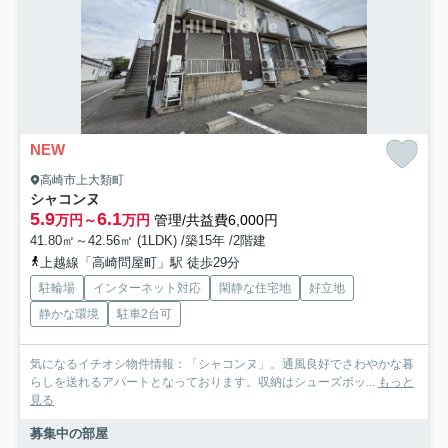
NEW
高崎市上大類町
シャコンヌ
5.9
6.1
万円～
万円
管理/共益費6,000円
41.80㎡～42.56㎡ (1LDK) /築15年 /2階建
上越線「高崎問屋町」駅 徒歩29分
駐輪場
インターネット対応
閑静な住宅地
好立地
静かな環境
駐車2台可
気になるイチオシ物件情報：「シャコンヌ」。通風良好でさわやかな暮
らしを送れるアパートとなっております。収納はシューズボッ...
もっと
見る
募集中の部屋