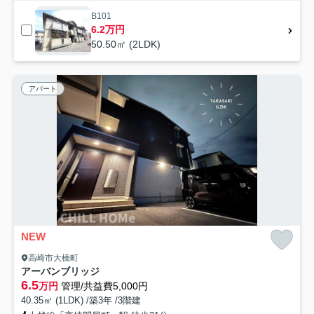
B101
6.2万円
50.50㎡ (2LDK)
アパート
NEW
高崎市大橋町
アーバンブリッジ
6.5
万円
管理/共益費5,000円
40.35㎡ (1LDK) /築3年 /3階建