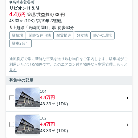
高崎市菅谷町
リビオンＨ＆Ｍ
4.4
万円
管理/共益費4,000円
43.33㎡ (1DK) /築19年 /2階建
上越線「高崎問屋町」駅 徒歩60分
駐輪場
閑静な住宅地
耐震構造
好立地
静かな環境
駐車2台可
通風良好で常に新鮮な空気を送り込む物件をご案内します。駐車場がご
利用いただける物件です。このエアコン付き物件なら空調管理...
もっと
見る
募集中の部屋
104
4.4万円
43.33㎡ (1DK)
102
4.4万円
43.33㎡ (1DK)