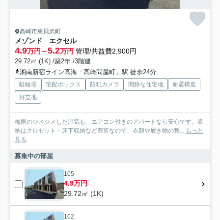
高崎市東貝沢町
メゾンド エクセル
4.9
5.2
万円～
万円
管理/共益費2,900円
29.72㎡ (1K) /築2年 /3階建
湘南新宿ライン高海「高崎問屋町」駅 徒歩24分
駐輪場
宅配ボックス
防犯カメラ
閑静な住宅地
耐震構造
好立地
梅雨のジメジメした湿気も、エアコン付きのアパートなら安心です。収
納はクロゼット・床下収納など豊富なので、衣類や履き物の整...
もっと
見る
募集中の部屋
105
4.9万円
29.72㎡ (1K)
102