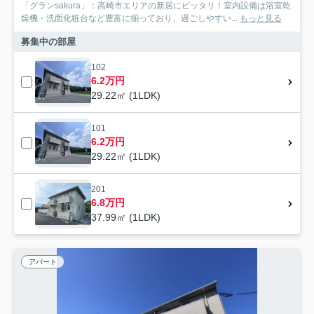
「グランsakura」：高崎市エリアの新居にピッタリ！室内設備は浴室乾
燥機・洗面化粧台など豊富に揃っており、過ごしやすい...
もっと見る
募集中の部屋
102
6.2万円
29.22㎡ (1LDK)
101
6.2万円
29.22㎡ (1LDK)
201
6.8万円
37.99㎡ (1LDK)
アパート