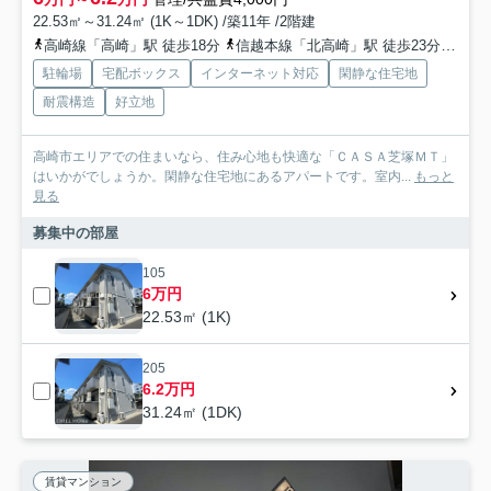
22.53㎡～31.24㎡ (1K～1DK) /築11年 /2階建
高崎線「高崎」駅 徒歩18分
信越本線「北高崎」駅 徒歩23分
上越
駐輪場
宅配ボックス
インターネット対応
閑静な住宅地
耐震構造
好立地
高崎市エリアでの住まいなら、住み心地も快適な「ＣＡＳＡ芝塚ＭＴ」
はいかがでしょうか。閑静な住宅地にあるアパートです。室内...
もっと
見る
募集中の部屋
105
6万円
22.53㎡ (1K)
205
6.2万円
31.24㎡ (1DK)
賃貸マンション