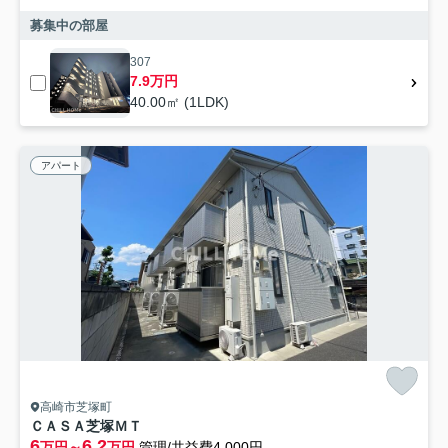
募集中の部屋
307
7.9万円
40.00㎡ (1LDK)
アパート
高崎市芝塚町
ＣＡＳＡ芝塚ＭＴ
6
6.2
万円～
万円
管理/共益費4,000円