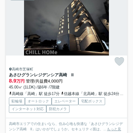
高崎市芝塚町
あさひグランレジデンシア高崎 II
8.9
万円
管理/共益費4,000円
45.00㎡ (1LDK) /築6年 /7階建
高崎線「高崎」駅 徒歩17分
信越本線「北高崎」駅 徒歩24分
上越
駐輪場
オートロック
エレベーター
宅配ボックス
インターネット対応
防犯カメラ
高崎市エリアでの住まいなら、住み心地も快適な「あさひグランレジデ
ンシア高崎 II」はいかがでしょうか。セキュリティ面は、...
もっと見