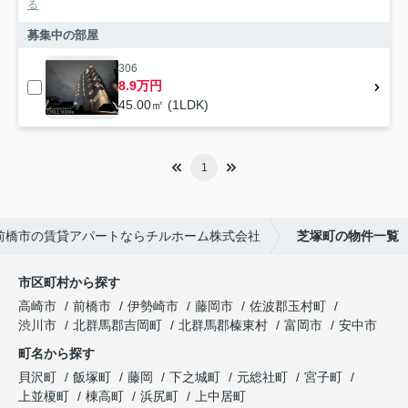
る
募集中の部屋
306
8.9万円
45.00㎡ (1LDK)
1
前橋市の賃貸アパートならチルホーム株式会社
芝塚町の物件一覧
市区町村から探す
高崎市
前橋市
伊勢崎市
藤岡市
佐波郡玉村町
渋川市
北群馬郡吉岡町
北群馬郡榛東村
富岡市
安中市
町名から探す
貝沢町
飯塚町
藤岡
下之城町
元総社町
宮子町
上並榎町
棟高町
浜尻町
上中居町