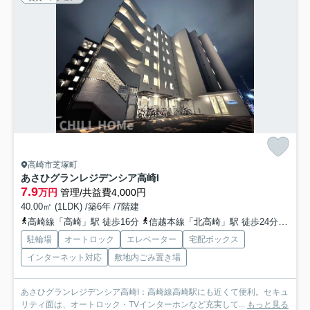
高崎市芝塚町
あさひグランレジデンシア高崎I
7.9
万円
管理/共益費4,000円
40.00㎡ (1LDK) /築6年 /7階建
高崎線「高崎」駅 徒歩16分
信越本線「北高崎」駅 徒歩24分
上越
駐輪場
オートロック
エレベーター
宅配ボックス
インターネット対応
敷地内ごみ置き場
あさひグランレジデンシア高崎I：高崎線高崎駅にも近くて便利。セキュ
リティ面は、オートロック・TVインターホンなど充実して...
もっと見る