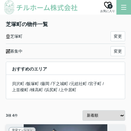
0
お気に入り
芝塚町の物件一覧
芝塚町
変更
募集中
変更
おすすめのエリア
貝沢町
/
飯塚町
/
藤岡
/
下之城町
/
元総社町
/
宮子町
/
上並榎町
/
棟高町
/
浜尻町
/
上中居町
3
棟
4
件
賃貸マンション