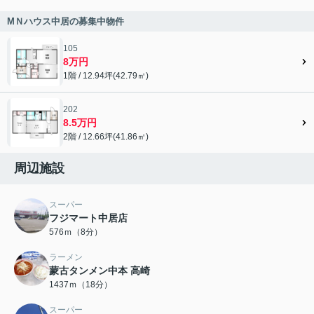
МＮハウス中居の募集中物件
105
8万円
1階 / 12.94坪(42.79㎡)
202
8.5万円
2階 / 12.66坪(41.86㎡)
周辺施設
スーパー
フジマート中居店
576ｍ（8分）
ラーメン
蒙古タンメン中本 高崎
1437ｍ（18分）
スーパー