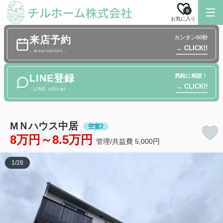
0
お気に入り
来店予約
カンタン60秒
→ CLICK!!
- reservation -
LINE登録
気軽に相談！
→ CLICK!!
- LINE official -
МＮハウス中居
空室2
8万円～8.5万円
管理/共益費 5,000円
1
/
28