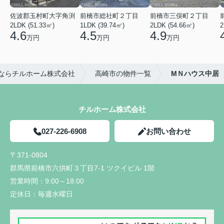
佐波郡玉村町大字角渕
前橋市総社町２丁目
前橋市三俣町２丁目
2LDK (51.33㎡)
1LDK (39.74㎡)
2LDK (54.66㎡)
2
4.6
4.5
4.9
万円
万円
万円
ならチルホーム株式会社
高崎市の物件一覧
МＮハウス中居
チルホーム株式会社
027-226-6908
お問い合わせ
〒371-0804
群馬県前橋市六供町３丁目7-1 ツクイビル 1階
営業時間：
9:00～18:00
定休日：
毎週水曜日