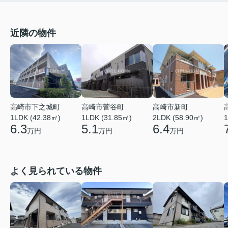
近隣の物件
高崎市菅谷町
高崎市新町
高崎市下之城町
1LDK (31.85㎡)
2LDK (58.90㎡)
1
1LDK (42.38㎡)
5.1
6.4
6.3
万円
万円
万円
よく見られている物件