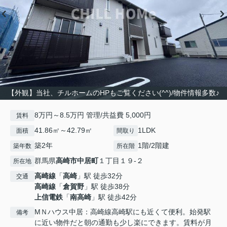
【外観】当社、チルホームのHPもご覧ください(^^)/物件情報多数♪
8万円～8.5万円 管理/共益費 5,000円
賃料
41.86㎡～42.79㎡
1LDK
面積
間取り
築2年
1階/2階建
築年数
所在階
群馬県
高崎市
中居町
１丁目１９-２
所在地
高崎線
「
高崎
」駅 徒歩32分
交通
高崎線
「
倉賀野
」駅 徒歩38分
上信電鉄
「
南高崎
」駅 徒歩42分
МＮハウス中居：高崎線高崎駅にも近くて便利。始発駅
備考
に近い物件だと朝の通勤も少し楽にできます。賃料が月