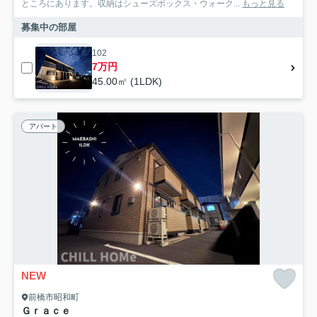
ところにあります。収納はシューズボックス・ウォーク...
もっと見る
募集中の部屋
102
7万円
45.00㎡ (1LDK)
アパート
NEW
前橋市昭和町
Ｇｒａｃｅ