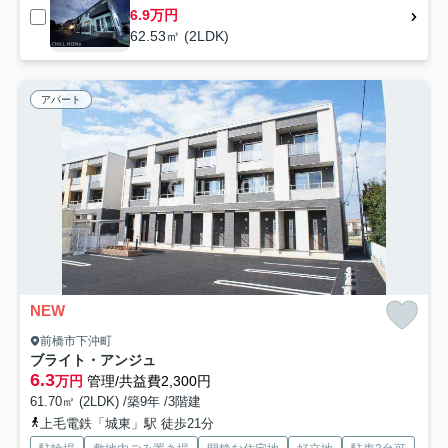
6.9万円
62.53㎡ (2LDK)
アパート
NEW
前橋市下沖町
ブライト・アンジュ
6.3
万円
管理/共益費2,300円
61.70㎡ (2LDK) /築9年 /3階建
上毛電鉄「城東」駅 徒歩21分