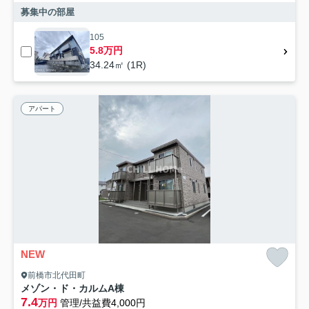
募集中の部屋
105
5.8万円
34.24㎡ (1R)
アパート
NEW
前橋市北代田町
メゾン・ド・カルムA棟
7.4
万円
管理/共益費4,000円