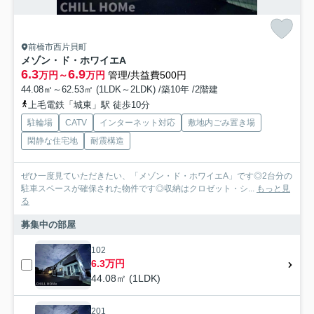
前橋市西片貝町
メゾン・ド・ホワイエA
6.3
6.9
万円～
万円
管理/共益費500円
44.08㎡～62.53㎡ (1LDK～2LDK) /築10年 /2階建
上毛電鉄「城東」駅 徒歩10分
駐輪場
CATV
インターネット対応
敷地内ごみ置き場
閑静な住宅地
耐震構造
ぜひ一度見ていただきたい、「メゾン・ド・ホワイエA」です◎2台分の
駐車スペースが確保された物件です◎収納はクロゼット・シ...
もっと見
る
募集中の部屋
102
6.3万円
44.08㎡ (1LDK)
201