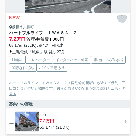
NEW
前橋市六供町
ハートフルライフ ＩＷＡＳＡ ２
7.2
万円
管理/共益費4,000円
65.17㎡ (2LDK) /築42年 /4階建
上毛電鉄「城東」駅 徒歩27分
駐輪場
エレベーター
インターネット対応
敷地内ごみ置き場
閑静な住宅地
バイク置場あり
ハートフルライフ ＩＷＡＳＡ ２：両毛線前橋駅にも近くて便利。三
口コンロが付いた物件です。独立洗面台なので床が水で濡れた...
もっと
見る
募集中の部屋
309
7.2万円
65.17㎡ (2LDK)