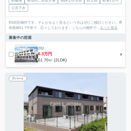
駐輪場
敷地内ごみ置き場
閑静な住宅地
好立地
駐車2台可
公共下水
BS対応物件です。テレビをよく見るという方はぜひご検討ください。専
有面積61.7平米で、広々しております。こちらの物件で...
もっと見る
募集中の部屋
202
6.3万円
61.70㎡ (2LDK)
アパート