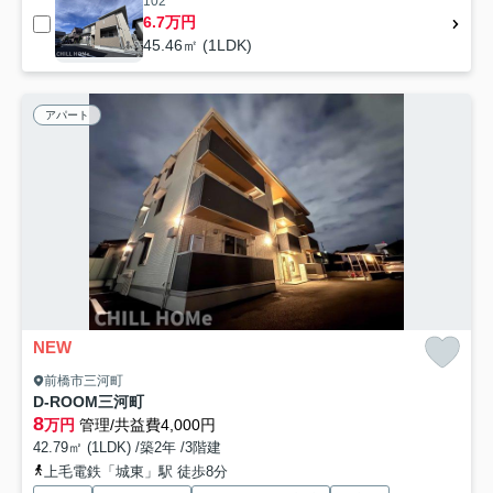
102
6.7万円
45.46㎡ (1LDK)
アパート
NEW
前橋市三河町
D-ROOM三河町
8
万円
管理/共益費4,000円
42.79㎡ (1LDK) /築2年 /3階建
上毛電鉄「城東」駅 徒歩8分