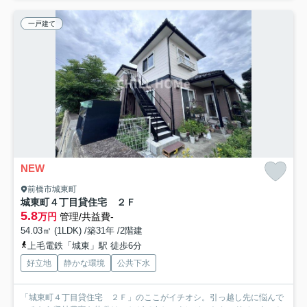
一戸建て
NEW
前橋市城東町
城東町４丁目貸住宅 ２Ｆ
5.8
万円
管理/共益費-
54.03㎡ (1LDK) /築31年 /2階建
上毛電鉄「城東」駅 徒歩6分
好立地
静かな環境
公共下水
「城東町４丁目貸住宅 ２Ｆ」のここがイチオシ。引っ越し先に悩んで