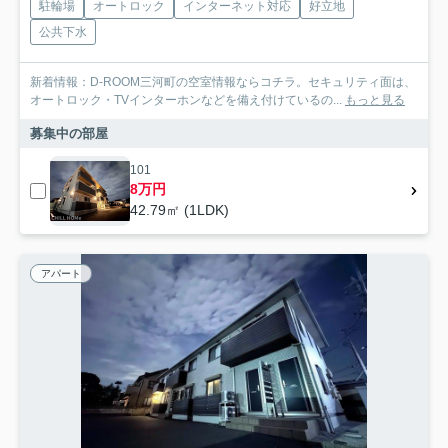
駐輪場
オートロック
インターネット対応
好立地
公共下水
新着情報：D-ROOM三河町の空室情報ならコチラ。セキュリティ面は、
オートロック・TVインターホンなどを備え付けているの...
もっと見る
募集中の部屋
101
8万円
42.79㎡ (1LDK)
アパート