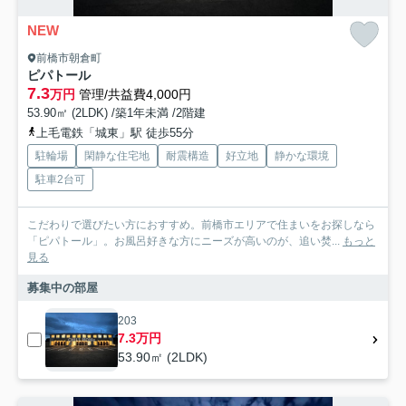
NEW
前橋市朝倉町
ピパトール
7.3
万円
管理/共益費4,000円
53.90㎡ (2LDK) /築1年未満 /2階建
上毛電鉄「城東」駅 徒歩55分
駐輪場
閑静な住宅地
耐震構造
好立地
静かな環境
駐車2台可
こだわりで選びたい方におすすめ。前橋市エリアで住まいをお探しなら
「ピパトール」。お風呂好きな方にニーズが高いのが、追い焚...
もっと
見る
募集中の部屋
203
7.3万円
53.90㎡ (2LDK)