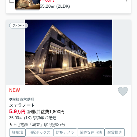
55.20㎡ (2LDK)
アパート
NEW
前橋市六供町
ステラノート
5.9
万円
管理/共益費1,800円
35.00㎡ (1K) /築3年 /2階建
上毛電鉄「城東」駅 徒歩37分
駐輪場
宅配ボックス
防犯カメラ
閑静な住宅地
耐震構造