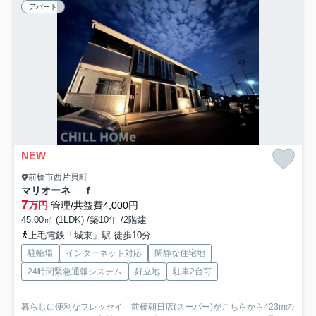
アパート
NEW
前橋市西片貝町
マリオーネ ｆ
7
万円
管理/共益費4,000円
45.00㎡ (1LDK) /築10年 /2階建
上毛電鉄「城東」駅 徒歩10分
駐輪場
インターネット対応
閑静な住宅地
24時間緊急通報システム
好立地
駐車2台可
暮らしに便利なフレッセイ 前橋朝日店(スーパー)がこちらから423mの