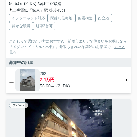
56.60㎡ (2LDK) /築3年 /2階建
上毛電鉄「城東」駅 徒歩45分
インターネット対応
閑静な住宅地
耐震構造
好立地
静かな環境
駐車2台可
こだわりで選びたい方におすすめ。前橋市エリアで住まいをお探しなら
「メゾン・ド・カルムA棟」。外装もきれいな築浅のお部屋で...
もっと
見る
募集中の部屋
202
7.4万円
56.60㎡ (2LDK)
アパート