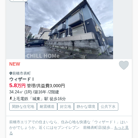
NEW
前橋市表町
ウィザードⅠ
5.8
万円
管理/共益費3,000円
34.24㎡ (1R) /築16年 /2階建
上毛電鉄「城東」駅 徒歩16分
閑静な住宅地
耐震構造
好立地
静かな環境
公共下水
前橋市エリアでの住まいなら、住み心地も快適な「ウィザードⅠ」はい
かがでしょうか。近くにはセブンイレブン 前橋表町店(徒歩...
もっと見
る