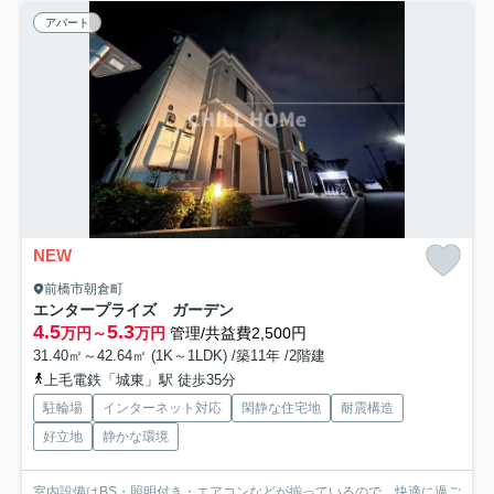
アパート
NEW
前橋市朝倉町
エンタープライズ ガーデン
4.5
5.3
万円～
万円
管理/共益費2,500円
31.40㎡～42.64㎡ (1K～1LDK) /築11年 /2階建
上毛電鉄「城東」駅 徒歩35分
駐輪場
インターネット対応
閑静な住宅地
耐震構造
好立地
静かな環境
室内設備はBS・照明付き・エアコンなどが揃っているので、快適に過ご