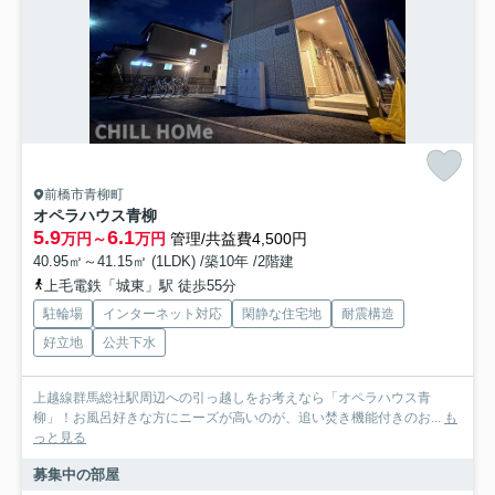
前橋市青柳町
オペラハウス青柳
5.9
6.1
万円～
万円
管理/共益費4,500円
40.95㎡～41.15㎡ (1LDK) /築10年 /2階建
上毛電鉄「城東」駅 徒歩55分
駐輪場
インターネット対応
閑静な住宅地
耐震構造
好立地
公共下水
上越線群馬総社駅周辺への引っ越しをお考えなら「オペラハウス青
柳」！お風呂好きな方にニーズが高いのが、追い焚き機能付きのお...
も
っと見る
募集中の部屋