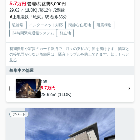
5.7
万円
管理/共益費5,000円
29.62㎡ (1LDK) /築12年 /2階建
上毛電鉄「城東」駅 徒歩36分
駐輪場
インターネット対応
閑静な住宅地
耐震構造
24時間緊急通報システム
好立地
初期費用や家賃のカード決済で、月々の支払の手間を省けます。隣室と
の接地面が少ない角部屋は、騒音トラブルを防止できます。知...
もっと
見る
募集中の部屋
105
5.7万円
29.62㎡ (1LDK)
アパート