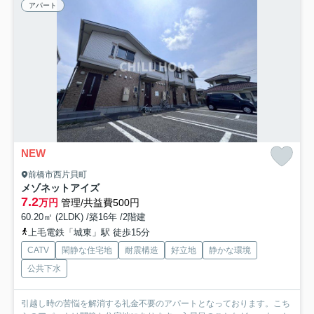
アパート
NEW
前橋市西片貝町
メゾネットアイズ
7.2
万円
管理/共益費500円
60.20㎡ (2LDK) /築16年 /2階建
上毛電鉄「城東」駅 徒歩15分
CATV
閑静な住宅地
耐震構造
好立地
静かな環境
公共下水
引越し時の苦悩を解消する礼金不要のアパートとなっております。こち