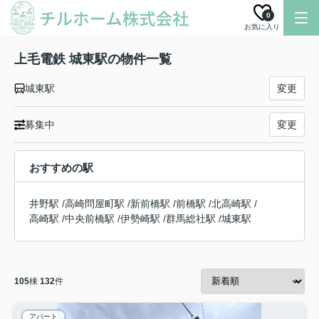
0
お気に入り
上毛電鉄 城東駅の物件一覧
城東駅
変更
募集中
変更
おすすめの駅
井野駅
/
高崎問屋町駅
/
新前橋駅
/
前橋駅
/
北高崎駅
/
高崎駅
/
中央前橋駅
/
伊勢崎駅
/
群馬総社駅
/
城東駅
105
棟
132
件
アパート