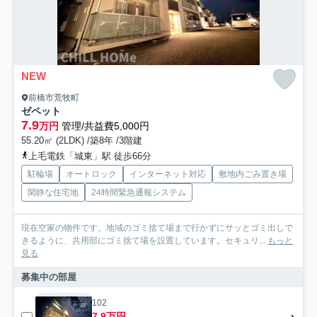
NEW
前橋市荒牧町
ゼペット
7.9
万円
管理/共益費5,000円
55.20㎡ (2LDK) /築8年 /3階建
上毛電鉄「城東」駅 徒歩66分
駐輪場
オートロック
インターネット対応
敷地内ごみ置き場
閑静な住宅地
24時間緊急通報システム
現在空家の物件です。地域のゴミ捨て場まで行かずにサッとゴミ出しで
きるように、共用部にゴミ捨て場を設置しています。セキュリ...
もっと
見る
募集中の部屋
102
7.9万円