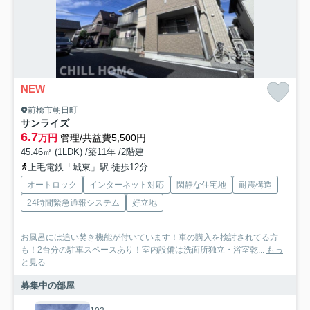
NEW
前橋市朝日町
サンライズ
6.7
万円
管理/共益費5,500円
45.46㎡ (1LDK) /築11年 /2階建
上毛電鉄「城東」駅 徒歩12分
オートロック
インターネット対応
閑静な住宅地
耐震構造
24時間緊急通報システム
好立地
お風呂には追い焚き機能が付いています！車の購入を検討されてる方
も！2台分の駐車スペースあり！室内設備は洗面所独立・浴室乾...
もっ
と見る
募集中の部屋