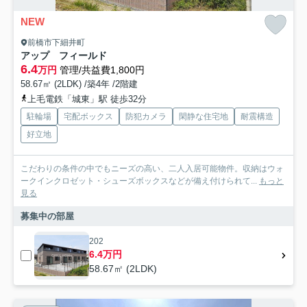
NEW
前橋市下細井町
アップ フィールド
6.4
万円
管理/共益費1,800円
58.67㎡ (2LDK) /築4年 /2階建
上毛電鉄「城東」駅 徒歩32分
駐輪場
宅配ボックス
防犯カメラ
閑静な住宅地
耐震構造
好立地
こだわりの条件の中でもニーズの高い、二人入居可能物件。収納はウォ
ークインクロゼット・シューズボックスなどが備え付けられて...
もっと
見る
募集中の部屋
202
6.4万円
58.67㎡ (2LDK)