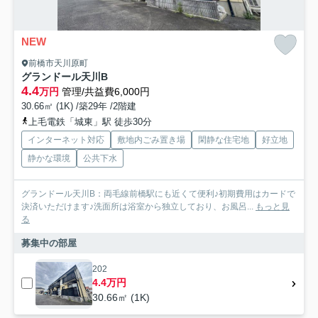
NEW
前橋市天川原町
グランドール天川B
4.4
万円
管理/共益費6,000円
30.66㎡ (1K) /築29年 /2階建
上毛電鉄「城東」駅 徒歩30分
インターネット対応
敷地内ごみ置き場
閑静な住宅地
好立地
静かな環境
公共下水
グランドール天川B：両毛線前橋駅にも近くて便利♪初期費用はカードで
決済いただけます♪洗面所は浴室から独立しており、お風呂...
もっと見
る
募集中の部屋
202
4.4万円
30.66㎡ (1K)