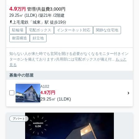
4.9
万円
管理/共益費3,000円
29.25㎡ (1LDK) /築21年 /2階建
上毛電鉄「城東」駅 徒歩19分
駐輪場
宅配ボックス
インターネット対応
閑静な住宅地
耐震構造
好立地
知らない人が来た時でも玄関を開ける必要がなくなるモニター付きイン
ターホンを備えております♪共用部には宅配ボックスが備え付...
もっと
見る
募集中の部屋
A102
4.9万円
29.25㎡ (1LDK)
アパート