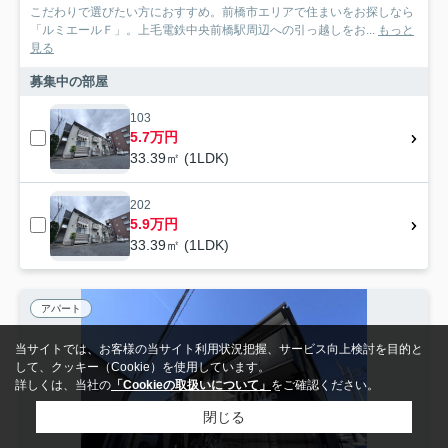
こだわりで選びたい方におすすめ。前橋市エリアで住まいをお探しなら
「ルミエールＦ」。上毛電鉄中央前橋駅周辺への引っ越しをお...
もっと
見る
募集中の部屋
103
5.7万円
33.39㎡ (1LDK)
202
5.9万円
33.39㎡ (1LDK)
アパート
当サイトでは、お客様の当サイト利用状況把握、サービス向上検討を目的と
して、クッキー（Cookie）を使用しています。
詳しくは、当社の
「Cookieの取扱いについて」
をご確認ください。
閉じる