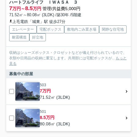
ハートフルライフ ＩＷＡＳＡ ３
7
8.5
万円～
万円
管理/共益費5,000円
71.52㎡～80.08㎡ (3LDK) /築30年 /5階建
上毛電鉄「城東」駅 徒歩27分
エレベーター
宅配ボックス
敷地内ごみ置き場
閑静な住宅地
耐震構造
好立地
収納はシューズボックス・クロゼットなどが備え付けられているので、
衣類や日用品の収納に重宝します。共用部には宅配ボックスが...
もっと
見る
募集中の部屋
503
7万円
71.52㎡ (3LDK)
501
8.5万円
80.08㎡ (3LDK)