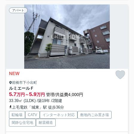
アパート
NEW
前橋市下小出町
ルミエールＦ
5.7
5.9
万円～
万円
管理/共益費4,000円
33.39㎡ (1LDK) /築19年 /2階建
上毛電鉄「城東」駅 徒歩36分
駐輪場
CATV
インターネット対応
敷地内ごみ置き場
閑静な住宅地
耐震構造