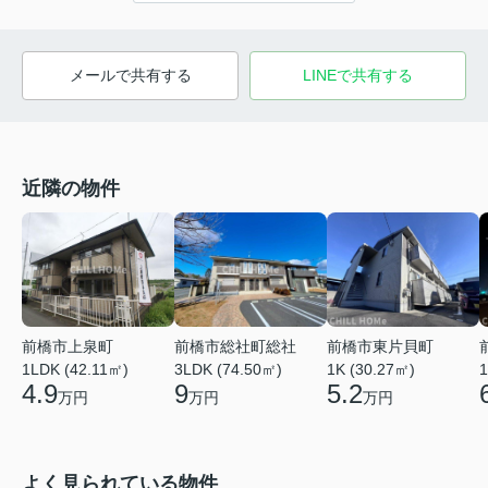
メールで共有する
LINEで共有する
近隣の物件
前橋市上泉町
前橋市総社町総社
前橋市東片貝町
1LDK (42.11㎡)
3LDK (74.50㎡)
1
1K (30.27㎡)
4.9
9
5.2
万円
万円
万円
よく見られている物件