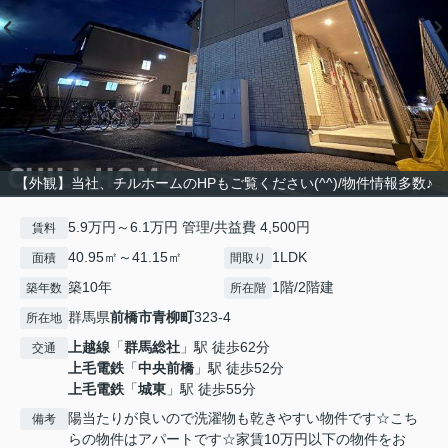
【外観】当社、チルホームのHPもご覧ください(^^)/物件情報多数♪
5.9万円～6.1万円 管理/共益費 4,500円
賃料
40.95㎡～41.15㎡
1LDK
面積
間取り
築10年
1階/2階建
築年数
所在階
群馬県
前橋市
青柳町
323-4
所在地
上越線
「
群馬総社
」駅 徒歩62分
交通
上毛電鉄
「
中央前橋
」駅 徒歩52分
上毛電鉄
「
城東
」駅 徒歩55分
陽当たりが良いので洗濯物も乾きやすい物件です☆こち
備考
らの物件はアパートです☆家賃10万円以下の物件をお