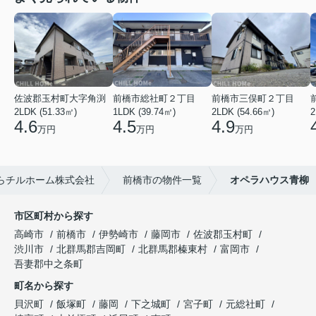
佐波郡玉村町大字角渕
前橋市総社町２丁目
前橋市三俣町２丁目
2LDK (51.33㎡)
1LDK (39.74㎡)
2LDK (54.66㎡)
2
4.6
4.5
4.9
万円
万円
万円
らチルホーム株式会社
前橋市の物件一覧
オペラハウス青柳
市区町村から探す
高崎市
前橋市
伊勢崎市
藤岡市
佐波郡玉村町
渋川市
北群馬郡吉岡町
北群馬郡榛東村
富岡市
吾妻郡中之条町
町名から探す
貝沢町
飯塚町
藤岡
下之城町
宮子町
元総社町