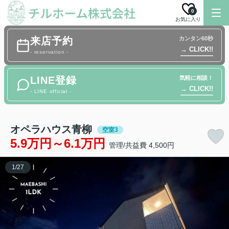
0
お気に入り
来店予約
カンタン60秒
→ CLICK!!
- reservation -
LINE登録
気軽に相談！
→ CLICK!!
- LINE official -
オペラハウス青柳
空室3
5.9万円～6.1万円
管理/共益費 4,500円
1
/
27