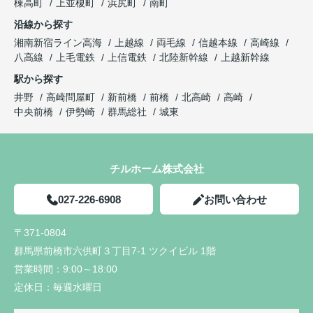
棟高町
上並榎町
浜尻町
南町
沿線から探す
湘南新宿ライン高海
上越線
両毛線
信越本線
高崎線
八高線
上毛電鉄
上信電鉄
北陸新幹線
上越新幹線
駅から探す
井野
高崎問屋町
新前橋
前橋
北高崎
高崎
中央前橋
伊勢崎
群馬総社
城東
チルホーム株式会社
027-226-6908
お問い合わせ
〒371-0804
群馬県前橋市六供町３丁目7-1 ツクイビル 1階
営業時間：
9:00～18:00
定休日：
毎週水曜日